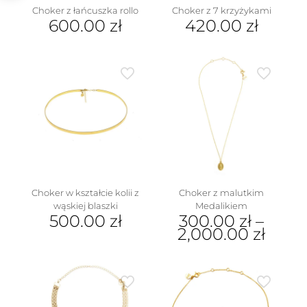
Choker z łańcuszka rollo
Choker z 7 krzyżykami
600.00
zł
420.00
zł
Choker w kształcie kolii z
Choker z malutkim
wąskiej blaszki
Medalikiem
500.00
zł
300.00
zł
–
2,000.00
zł
Ten
produkt
ma
wiele
wariantów.