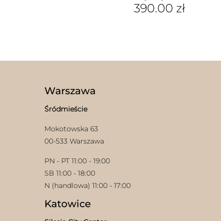
390.00
zł
produkt
ma
wiele
wariantów.
Opcje
można
wybrać
na
stronie
Warszawa
produktu
Śródmieście
Mokotowska 63
00-533 Warszawa
PN - PT 11:00 - 19:00
SB 11:00 - 18:00
N (handlowa) 11:00 - 17:00
Katowice