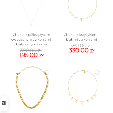
Choker z półksiężycem
Choker z krzyżykiem i
wysadzanym cyrkoniami i
białymi cyrkoniami
Pierw
białymi cyrkoniami
390.00
zł
Pierwotna
cena
Aktua
330.00
zł
390.00
zł
cena
wynosi
Aktualna
cena
195.00
zł
wynosiła:
390.00 
cena
wynos
390.00 zł.
wynosi:
330.00
195.00 zł.