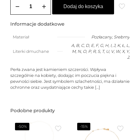
ilość
Choker
Dodaj do koszyka
MARTA
2
(perły
Informacje dodatkowe
-
5
Materiał
Pozłacany
,
Srebrny
rzędów)
A, B, C, D, E, F, G, H, I, J, K, Ł, L,
Literki dmuchane
M, N, O, P, R, S, T, U, V, W, X, Y,
Z
Perła zwana jest kamieniem szczerości. Wpływa
szczególnie na kobiety, dodając im poczucia piękna i
pewności siebie. Jest symbolem szlachetności, ma działanie
ochronne oraz uwydatniające cechy takie
[…]
Podobne produkty
-50%
-15%