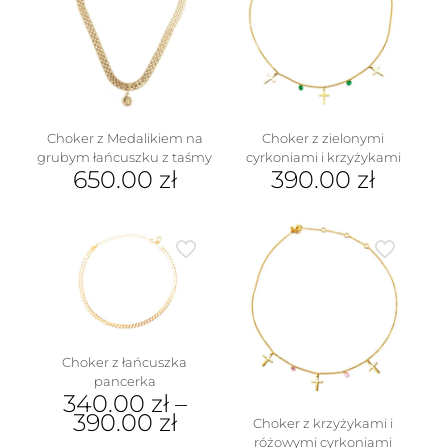
Opcje
można
wybrać
na
stronie
produktu
Choker z Medalikiem na
Choker z zielonymi
grubym łańcuszku z taśmy
cyrkoniami i krzyżykami
650.00
zł
390.00
zł
w
Choker z łańcuszka
pancerka
340.00
zł
–
390.00
zł
Choker z krzyżykami i
różowymi cyrkoniami
Ten