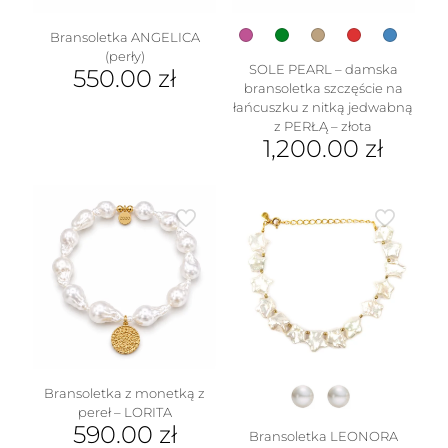
produktu
Bransoletka ANGELICA
(perły)
SOLE PEARL – damska
550.00
zł
bransoletka szczęście na
Ten
łańcuszku z nitką jedwabną
produkt
z PERŁĄ – złota
ma
1,200.00
zł
wiele
Ten
wariantów.
produkt
Opcje
ma
można
wiele
wybrać
wariantów.
na
Opcje
stronie
można
produktu
wybrać
na
stronie
produktu
Bransoletka z monetką z
pereł – LORITA
590.00
zł
Bransoletka LEONORA