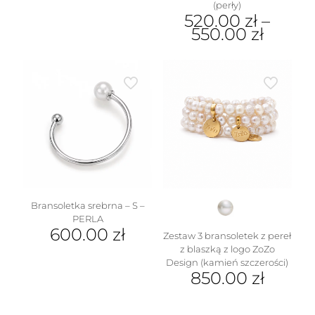
(perły)
520.00
zł
–
550.00
zł
Ten
produkt
ma
wiele
wariantów.
Opcje
w
można
wybrać
na
stronie
produktu
Bransoletka srebrna – S –
PERLA
600.00
zł
Zestaw 3 bransoletek z pereł
z blaszką z logo ZoZo
Design (kamień szczerości)
850.00
zł