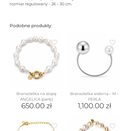
rozmiar regulowany – 26 – 30 cm.
Podobne produkty
Bransoletka na stopę
Bransoletka srebrna – M –
ANGELICA (perły)
PERLA
650.00
zł
1,100.00
zł
Ten
produkt
ma
wiele