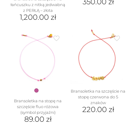
350.00
zł
łańcuszku z nitką jedwabną
z PERŁĄ – złota
1,200.00
zł
Ten
produkt
ma
wiele
wariantów.
w
Opcje
można
wybrać
na
stronie
produktu
Bransoletka na szczęście na
stopę czerwona do 5
Bransoletka na stopę na
znaków
szczęście fluo różowa
220.00
zł
(symbol przyjaźni)
89.00
zł