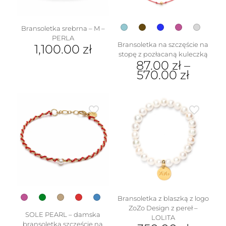
Bransoletka srebrna – M –
PERLA
Bransoletka na szczęście na
1,100.00
zł
stopę z pozłacaną kuleczką
87.00
zł
–
570.00
zł
Ten
produkt
ma
wiele
wariantów.
Opcje
można
wybrać
na
stronie
produktu
Bransoletka z blaszką z logo
ZoZo Design z pereł –
SOLE PEARL – damska
LOLITA
bransoletka szczęście na