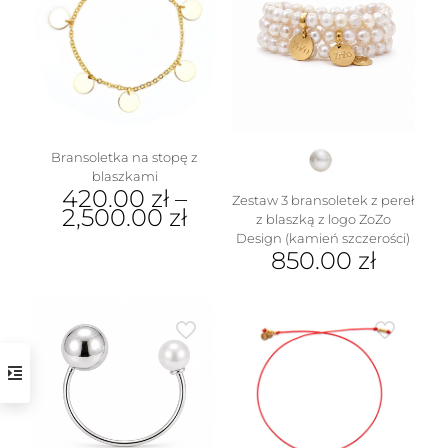
Bransoletka na stopę z
blaszkami
420.00
zł
–
Zestaw 3 bransoletek z pereł
2,500.00
zł
z blaszką z logo ZoZo
Design (kamień szczerości)
Ten
850.00
zł
produkt
ma
wiele
wariantów.
Opcje
można
wybrać
na
stronie
produktu