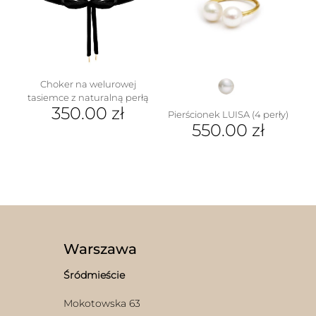
można
można
wybrać
wybrać
na
na
stronie
stronie
produktu
produktu
Choker na welurowej
tasiemce z naturalną perłą
350.00
zł
Pierścionek LUISA (4 perły)
550.00
zł
Warszawa
Śródmieście
Mokotowska 63