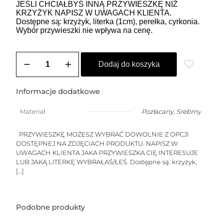
JEŚLI CHCIAŁBYŚ INNĄ PRZYWIESZKĘ NIŻ
KRZYŻYK NAPISZ W UWAGACH KLIENTA.
Dostępne są: krzyżyk, literka (1cm), perełka, cyrkonia.
Wybór przywieszki nie wpływa na cenę.
ilość
Choker
Dodaj do koszyka
HEIDI
4
(perły
Informacje dodatkowe
-
przywieszka
Materiał
Pozłacany
,
Srebrny
do
wyboru)
PRZYWIESZKĘ MOŻESZ WYBRAĆ DOWOLNIE Z OPCJI
DOSTĘPNEJ NA ZDJĘCIACH PRODUKTU. NAPISZ W
UWAGACH KLIENTA JAKA PRZYWIESZKA CIĘ INTERESUJE
LUB JAKĄ LITERKĘ WYBRAŁAŚ/ŁEŚ. Dostępne są: krzyżyk,
[…]
Podobne produkty