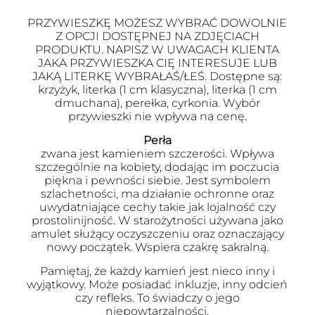
PRZYWIESZKĘ MOŻESZ WYBRAĆ DOWOLNIE
Z OPCJI DOSTĘPNEJ NA ZDJĘCIACH
PRODUKTU. NAPISZ W UWAGACH KLIENTA
JAKA PRZYWIESZKA CIĘ INTERESUJE LUB
JAKĄ LITERKĘ WYBRAŁAŚ/ŁEŚ. Dostępne są:
krzyżyk, literka (1 cm klasyczna), literka (1 cm
dmuchana), perełka, cyrkonia. Wybór
przywieszki nie wpływa na cenę.
Perła
zwana jest kamieniem szczerości. Wpływa
szczególnie na kobiety, dodając im poczucia
piękna i pewności siebie. Jest symbolem
szlachetności, ma działanie ochronne oraz
uwydatniające cechy takie jak lojalność czy
prostolinijność. W starożytności używana jako
amulet służący oczyszczeniu oraz oznaczający
nowy początek. Wspiera czakrę sakralną.
Pamiętaj, że każdy kamień jest nieco inny i
wyjątkowy. Może posiadać inkluzje, inny odcień
czy refleks. To świadczy o jego
niepowtarzalności.