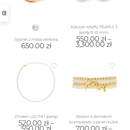
stronie
wybrać
produktu
na
stronie
produktu
Kolczyki sztyfty PEARLS 3
(perły 9-10 mm)
550.00
zł
–
Sygnet z masą perłową
3,300.00
zł
650.00
zł
Ten
Ten
produkt
produkt
ma
ma
wiele
wiele
wariantów.
wariantów.
Opcje
Opcje
można
można
wybrać
wybrać
na
na
stronie
stronie
produktu
produktu
Choker LOLITA 1 (perły)
Zestaw 4 damskich
520.00
zł
–
bransoletek z pereł i kulek
550.00
zł
700.00
zł
–