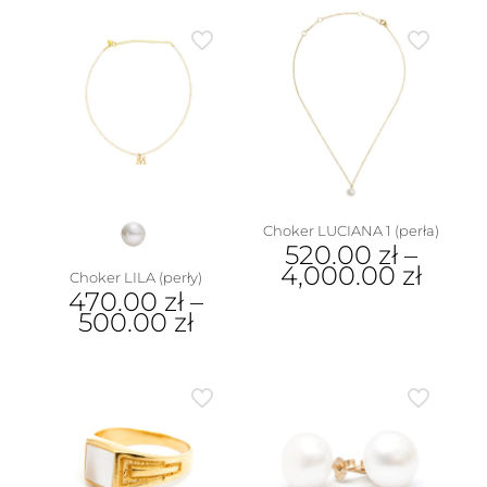
Choker LUCIANA 1 (perła)
520.00
zł
–
4,000.00
zł
Choker LILA (perły)
470.00
zł
–
Ten
500.00
zł
produkt
ma
Ten
wiele
produkt
wariantów.
ma
Opcje
wiele
można
wariantów.
wybrać
Opcje
na
można