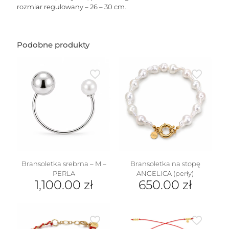
rozmiar regulowany – 26 – 30 cm.
Podobne produkty
Bransoletka srebrna – M –
Bransoletka na stopę
PERLA
ANGELICA (perły)
1,100.00
zł
650.00
zł
Ten
produkt
ma
wiele