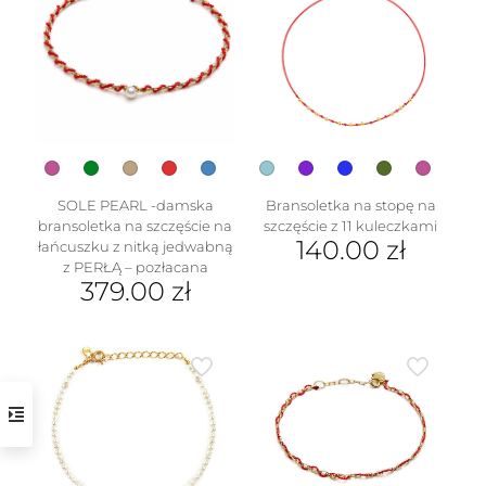
wariantów.
Opcje
można
wybrać
na
stronie
produktu
SOLE PEARL -damska
Bransoletka na stopę na
bransoletka na szczęście na
szczęście z 11 kuleczkami
140.00
zł
łańcuszku z nitką jedwabną
z PERŁĄ – pozłacana
Ten
379.00
zł
produkt
Ten
ma
produkt
wiele
ma
wariantów.
wiele
Opcje
wariantów.
można
Opcje
wybrać
można
na
wybrać
stronie
na
produktu