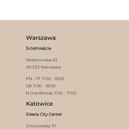
produkt
ma
wiele
wariantów.
Opcje
można
wybrać
Warszawa
na
stronie
Śródmieście
produktu
Mokotowska 63
00-533 Warszawa
PN - PT 11:00 - 19:00
SB 11:00 - 18:00
N (handlowa) 11:00 - 17:00
Katowice
Silesia City Center
Chorzowska 111