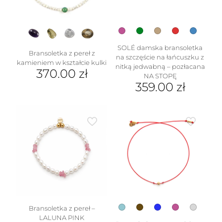
stronie
produktu
SOLÉ damska bransoletka
Bransoletka z pereł z
na szczęście na łańcuszku z
kamieniem w kształcie kulki
nitką jedwabną – pozłacana
370.00
zł
NA STOPĘ
359.00
zł
Ten
produkt
Ten
ma
produkt
wiele
ma
wariantów.
wiele
Opcje
wariantów.
można
Opcje
wybrać
można
na
wybrać
stronie
na
produktu
stronie
produktu
Bransoletka z pereł –
LALUNA PINK