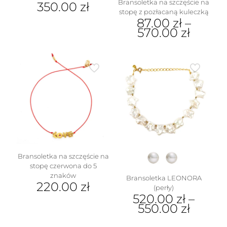
Bransoletka na szczęście na
350.00
zł
stopę z pozłacaną kuleczką
87.00
zł
–
570.00
zł
Ten
produkt
ma
wiele
wariantów.
w
Opcje
można
wybrać
na
stronie
produktu
Bransoletka na szczęście na
stopę czerwona do 5
znaków
Bransoletka LEONORA
220.00
zł
(perły)
520.00
zł
–
550.00
zł
Ten