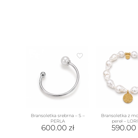
Bransoletka srebrna – S –
Bransoletka z mo
PERLA
pereł – LOR
600.00
zł
590.00
w