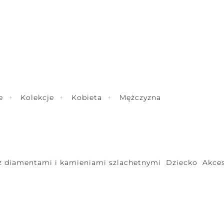
e
Kolekcje
Kobieta
Mężczyzna
 z diamentami i kamieniami szlachetnymi
Dziecko
Akces