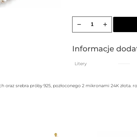
ilość
Bransoletka
na
stopę
PEARL
z
Informacje dod
wiszącą
literką
do
Litery
wyboru
h oraz srebra próby 925, pozłoconego 2 mikronami 24K złota. r