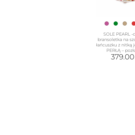
można
wybrać
na
stronie
produktu
SOLE PEARL -
bransoletka na sz
łańcuszku z nitką 
PERŁĄ – pozł
379.0
Ten
pro
ma
wiel
war
Opc
moż
wyb
na
stro
pro