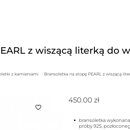
EARL z wiszącą literką do 
oletki z kamieniami
/
Bransoletka na stopę PEARL z wiszącą lit
450.00
zł
bransoletka wykonana 
próby 925, pozłoconeg