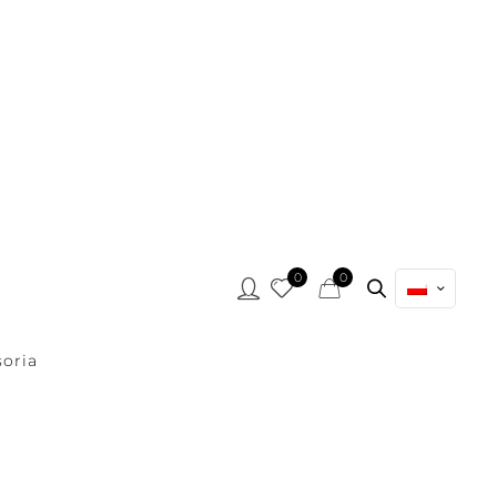
0
0
oria