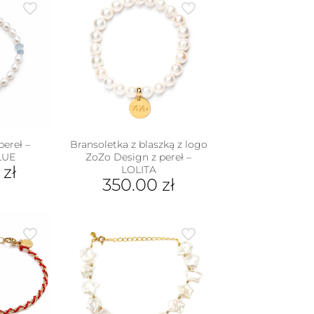
pereł –
Bransoletka z blaszką z logo
LUE
ZoZo Design z pereł –
0
zł
LOLITA
350.00
zł