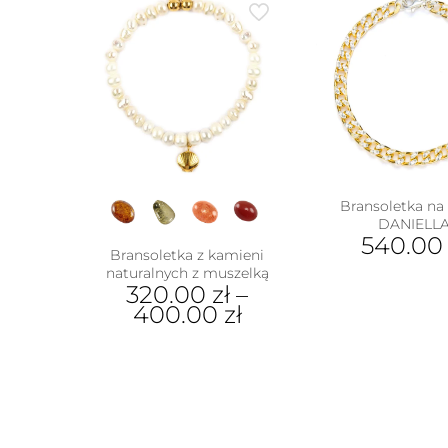
Bransoletka na
DANIELL
540.0
Bransoletka z kamieni
naturalnych z muszelką
320.00
zł
–
400.00
zł
Ten
produkt
ma
wiele
wariantów.
Opcje