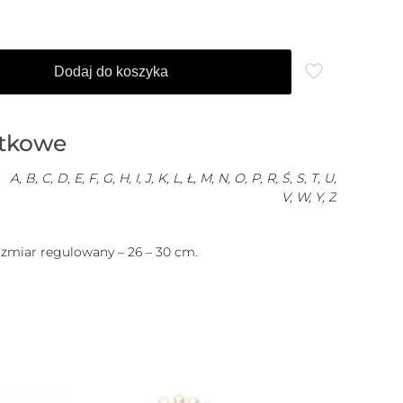
Dodaj do koszyka
atkowe
A, B, C, D, E, F, G, H, I, J, K, L, Ł, M, N, O, P, R, Ś, S, T, U,
V, W, Y, Z
ozmiar regulowany – 26 – 30 cm.