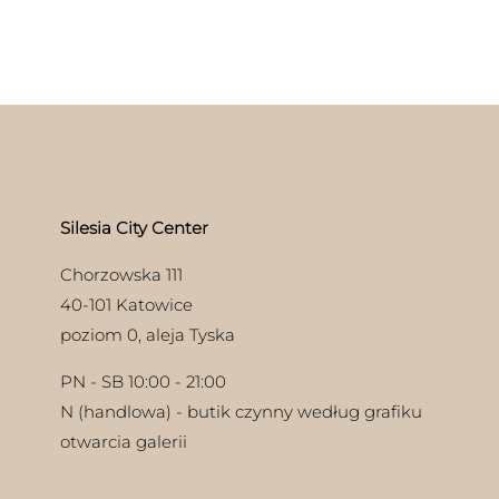
Silesia City Center
Chorzowska 111
40-101 Katowice
poziom 0, aleja Tyska
PN - SB 10:00 - 21:00
N (handlowa) - butik czynny według grafiku
otwarcia galerii