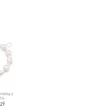
netką z
ITA
zł