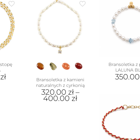
 stopę
Bransoletka z 
A
LALUNA B
0
zł
350.0
Bransoletka z kamieni
naturalnych z cyrkonią
320.00
zł
–
400.00
zł
Ten
produkt
ma
wiele
wariantów.
Opcje