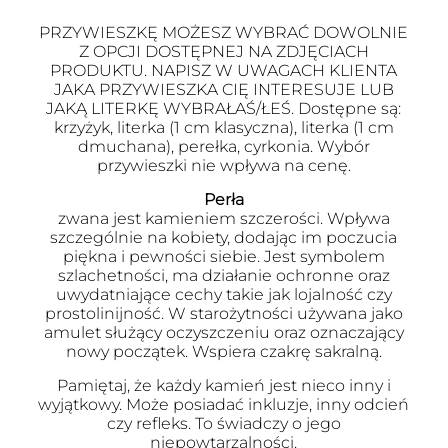
PRZYWIESZKĘ MOŻESZ WYBRAĆ DOWOLNIE
Z OPCJI DOSTĘPNEJ NA ZDJĘCIACH
PRODUKTU. NAPISZ W UWAGACH KLIENTA
JAKA PRZYWIESZKA CIĘ INTERESUJE LUB
JAKĄ LITERKĘ WYBRAŁAŚ/ŁEŚ. Dostępne są:
krzyżyk, literka (1 cm klasyczna), literka (1 cm
dmuchana), perełka, cyrkonia. Wybór
przywieszki nie wpływa na cenę.
Perła
zwana jest kamieniem szczerości. Wpływa
szczególnie na kobiety, dodając im poczucia
piękna i pewności siebie. Jest symbolem
szlachetności, ma działanie ochronne oraz
uwydatniające cechy takie jak lojalność czy
prostolinijność. W starożytności używana jako
amulet służący oczyszczeniu oraz oznaczający
nowy początek. Wspiera czakrę sakralną.
Pamiętaj, że każdy kamień jest nieco inny i
wyjątkowy. Może posiadać inkluzje, inny odcień
czy refleks. To świadczy o jego
niepowtarzalności.