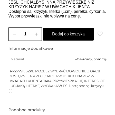
JEŚLI CHCIAŁBYŚ INNĄ PRZYWIESZKĘ NIŻ
KRZYŻYK NAPISZ W UWAGACH KLIENTA.
Dostępne są: krzyżyk, literka (1cm), perełka, cyrkonia.
Wybór przywieszki nie wpływa na cenę.
ilość
Choker
Dodaj do koszyka
HEIDI
4
(perły
Informacje dodatkowe
-
przywieszka
Materiał
Pozłacany
,
Srebrny
do
wyboru)
PRZYWIESZKĘ MOŻESZ WYBRAĆ DOWOLNIE Z OPCJI
DOSTĘPNEJ NA ZDJĘCIACH PRODUKTU. NAPISZ W
UWAGACH KLIENTA JAKA PRZYWIESZKA CIĘ INTERESUJE
LUB JAKĄ LITERKĘ WYBRAŁAŚ/ŁEŚ. Dostępne są: krzyżyk,
[…]
Podobne produkty