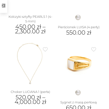
na
stronie
produktu
Kolczyki sztyfty PEARLS 1 (4-
5 mm)
450.00
zł
–
Pierścionek LUISA (4 perły)
2,300.00
zł
550.00
zł
Ten
produkt
ma
wiele
wariantów.
Opcje
można
wybrać
na
stronie
produktu
Choker LUCIANA 1 (perła)
520.00
zł
–
4,000.00
zł
Sygnet z masą perłową
650.00
zł
Ten