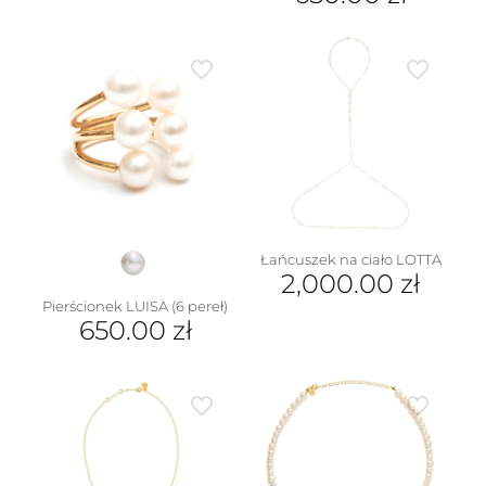
produkt
Ten
ma
produkt
wiele
ma
wariantów.
wiele
Opcje
wariantów.
można
Opcje
wybrać
można
na
wybrać
stronie
na
w
produktu
stronie
produktu
Łańcuszek na ciało LOTTA
2,000.00
zł
Pierścionek LUISA (6 pereł)
650.00
zł
Ten
produkt
ma
wiele
wariantów.
Opcje
można