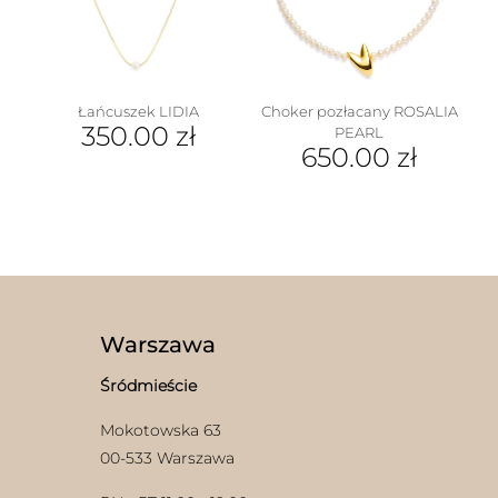
wybrać
na
stronie
produktu
Łańcuszek LIDIA
Choker pozłacany ROSALIA
350.00
zł
PEARL
650.00
zł
Warszawa
Śródmieście
Mokotowska 63
00-533 Warszawa