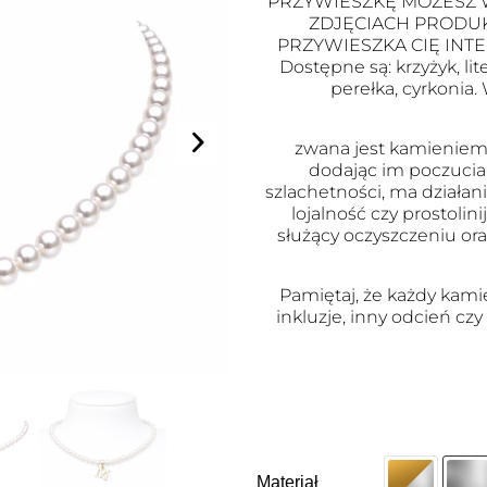
PRZYWIESZKĘ MOŻESZ 
ZDJĘCIACH PRODUK
PRZYWIESZKA CIĘ INTE
Dostępne są: krzyżyk, li
perełka, cyrkonia
zwana jest kamieniem 
dodając im poczucia
szlachetności, ma działan
lojalność czy prostoli
służący oczyszczeniu or
Pamiętaj, że każdy kami
inkluzje, inny odcień czy
Materiał