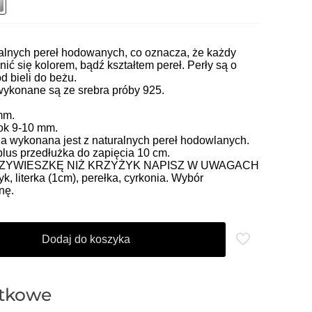
alnych pereł hodowanych, co oznacza, że każdy
ić się kolorem, bądź kształtem pereł. Perły są o
d bieli do beżu.
wykonane są ze srebra próby 925.
mm.
 ok 9-10 mm.
ża wykonana jest z naturalnych pereł hodowlanych.
plus przedłużka do zapięcia 10 cm.
RZYWIESZKĘ NIŻ KRZYŻYK NAPISZ W UWAGACH
, literka (1cm), perełka, cyrkonia. Wybór
nę.
Dodaj do koszyka
atkowe