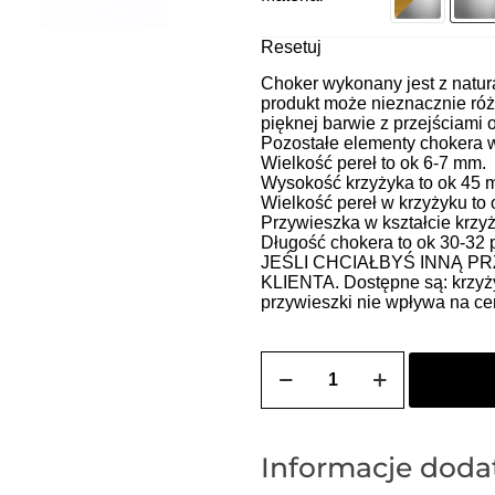
Resetuj
Choker wykonany jest z natur
produkt może nieznacznie różn
pięknej barwie z przejściami o
Pozostałe elementy chokera 
Wielkość pereł to ok 6-7 mm.
Wysokość krzyżyka to ok 45 
Wielkość pereł w krzyżyku to
Przywieszka w kształcie krzy
Długość chokera to ok 30-32 
JEŚLI CHCIAŁBYŚ INNĄ P
KLIENTA. Dostępne są: krzyżyk
przywieszki nie wpływa na ce
ilość
Choker
HEIDI
3
(perły
-
Informacje dod
przywieszka