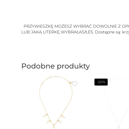
PRZYWIESZKĘ MOŻESZ WYBRAĆ DOWOLNIE Z OPCJI
LUB JAKĄ LITERKĘ WYBRAŁAŚ/ŁEŚ. Dostępne są: krzy
Podobne produkty
-50%