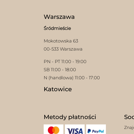
na
stron
prod
Warszawa
Śródmieście
Mokotowska 63
00-533 Warszawa
PN - PT 11:00 - 19:00
SB 11:00 - 18:00
N (handlowa) 11:00 - 17:00
Katowice
Metody płatności
Soc
Znaj