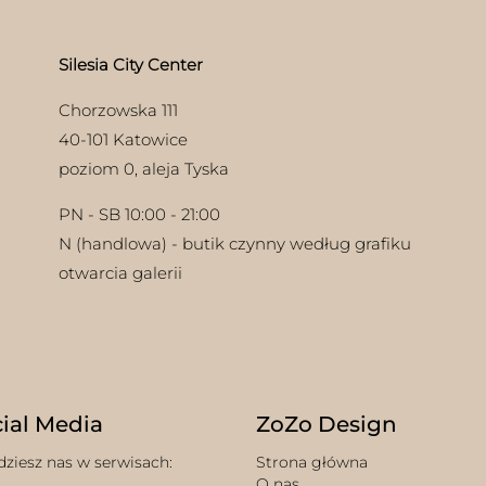
ie
uktu
Silesia City Center
Chorzowska 111
40-101 Katowice
poziom 0, aleja Tyska
PN - SB 10:00 - 21:00
N (handlowa) - butik czynny według grafiku
otwarcia galerii
ial Media
ZoZo Design
dziesz nas w serwisach:
Strona główna
O nas