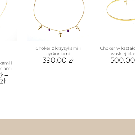
Choker z krzyżykami i
Choker w kształci
cyrkoniami
wąskiej bla
390.00
zł
500.0
kami i
oniami
ł
–
zł
ukt
e
antów.
e
na
ać