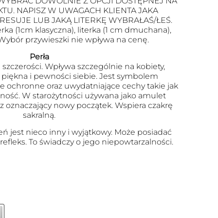
WYBRAĆ DOWOLNIE Z OPCJI DOSTĘPNEJ NA
TU. NAPISZ W UWAGACH KLIENTA JAKA
RESUJE LUB JAKĄ LITERKĘ WYBRAŁAŚ/ŁEŚ.
terka (1cm klasyczna), literka (1 cm dmuchana),
. Wybór przywieszki nie wpływa na cenę.
Perła
szczerości. Wpływa szczególnie na kobiety,
 piękna i pewności siebie. Jest symbolem
ie ochronne oraz uwydatniające cechy takie jak
nijność. W starożytności używana jako amulet
az oznaczający nowy początek. Wspiera czakrę
sakralną.
eń jest nieco inny i wyjątkowy. Może posiadać
 refleks. To świadczy o jego niepowtarzalności.