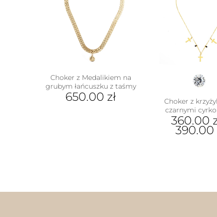
Choker z Medalikiem na
grubym łańcuszku z taśmy
650.00
zł
Choker z krzyży
czarnymi cyrk
360.00
z
390.00
Ten
prod
ma
wiel
wari
Opcj
moż
w
wybr