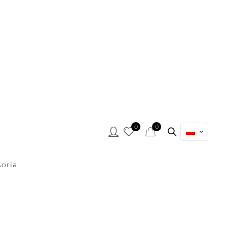
0
0
oria