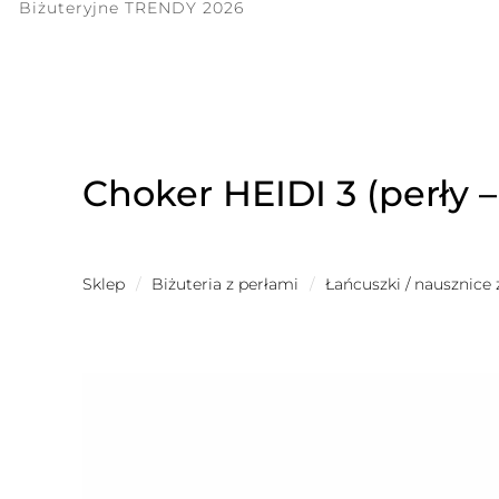
Biżuteryjne TRENDY 2026
Choker HEIDI 3 (perły 
Sklep
/
Biżuteria z perłami
/
Łańcuszki / nausznice 