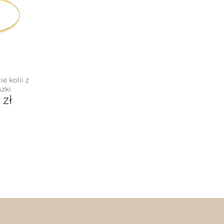
e kolii z
szki
0
zł