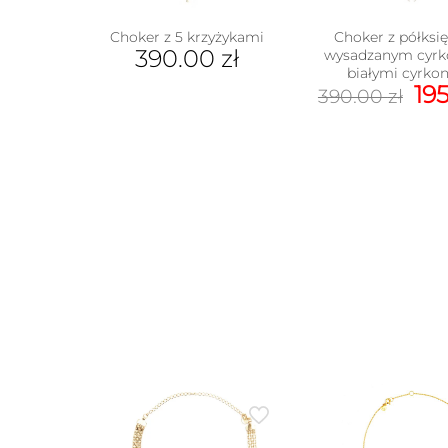
Choker z 5 krzyżykami
Choker z półks
390.00
zł
wysadzanym cyrk
białymi cyrko
Pi
19
390.00
zł
ce
wy
390