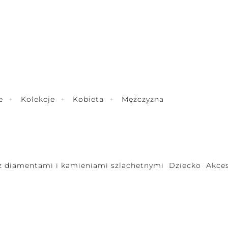
e
Kolekcje
Kobieta
Mężczyzna
 z diamentami i kamieniami szlachetnymi
Dziecko
Akces