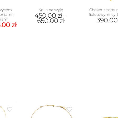
iężycem
Kolia na szyję
Choker z serdu
450.00
zł
–
oniami i
fioletowymi cy
390.0
niami
650.00
zł
erwotna
Aktualna
5.00
zł
Ten
na
cena
produkt
nosiła:
wynosi:
ma
.00 zł.
195.00 zł.
wiele
wariantów.
Opcje
można
wybrać
na
stronie
produktu