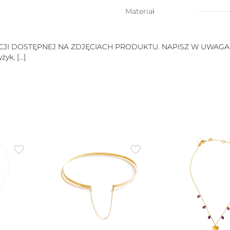
do
wyboru)
Materiał
 DOSTĘPNEJ NA ZDJĘCIACH PRODUKTU. NAPISZ W UWAGACH
żyk,
[…]