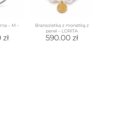
na
stronie
produktu
rna – M –
Bransoletka z monetką z
pereł – LORITA
0
zł
590.00
zł