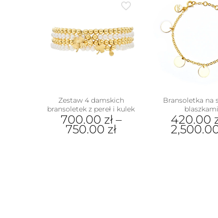
Zestaw 4 damskich
Bransoletka na 
bransoletek z pereł i kulek
blaszkam
700.00
zł
–
420.00
750.00
zł
2,500.0
Ten
Ten
produkt
prod
ma
ma
wiele
wiel
wariantów.
wari
Opcje
Opcj
można
moż
wybrać
wybr