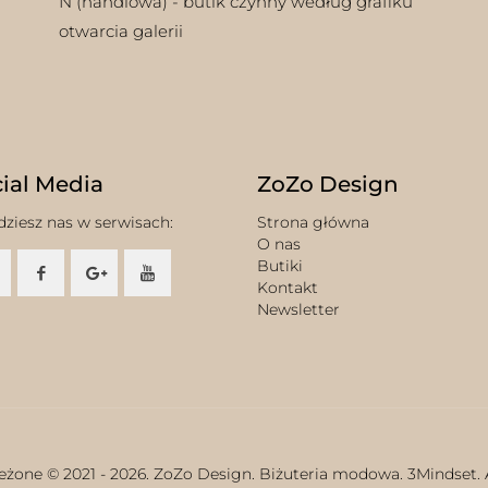
N (handlowa) - butik czynny według grafiku
otwarcia galerii
ial Media
ZoZo Design
dziesz nas w serwisach:
Strona główna
O nas
Butiki
Kontakt
Newsletter
eżone © 2021 -
2026. ZoZo Design. Biżuteria modowa.
3Mindset.