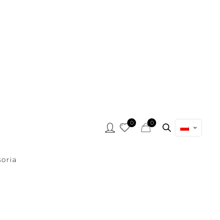
0
0
oria