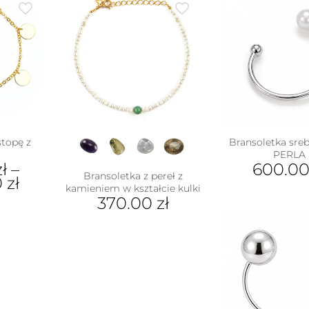
stopę z
Bransoletka sreb
i
PERLA
zł
–
600.0
Bransoletka z pereł z
0
zł
kamieniem w kształcie kulki
370.00
zł
ukt
Ten
produkt
e
ma
antów.
wiele
e
wariantów.
na
Opcje
ać
można