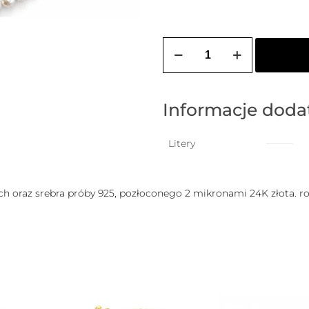
ilość
Bransoletka
na
stopę
PEARL
z
Informacje dod
wiszącą
literką
do
Litery
wyboru
h oraz srebra próby 925, pozłoconego 2 mikronami 24K złota. r