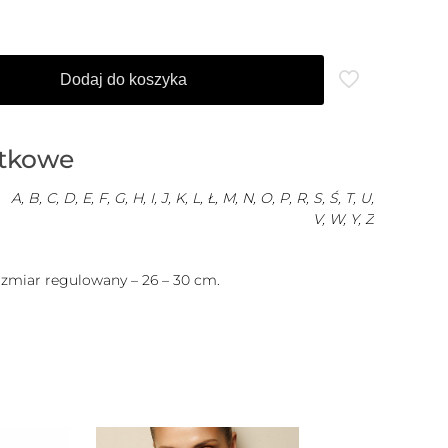
Dodaj do koszyka
atkowe
A, B, C, D, E, F, G, H, I, J, K, L, Ł, M, N, O, P, R, S, Ś, T, U,
V, W, Y, Z
ozmiar regulowany – 26 – 30 cm.