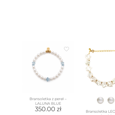
na
na
stronie
stron
produktu
prod
Bransoletka z pereł –
LALUNA BLUE
350.00
zł
Bransoletka L