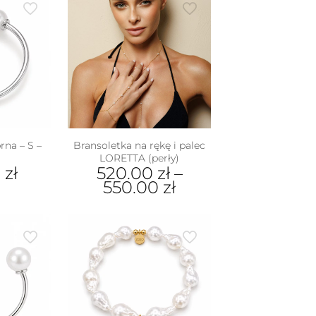
rna – S –
Bransoletka na rękę i palec
LORETTA (perły)
0
zł
520.00
zł
–
550.00
zł
Ten
produkt
ma
wiele
wariantów.
Opcje
można
wybrać