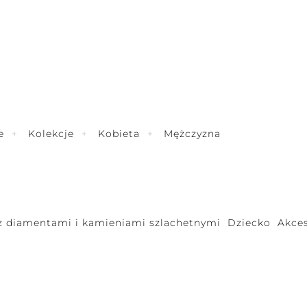
e
Kolekcje
Kobieta
Mężczyzna
 z diamentami i kamieniami szlachetnymi
Dziecko
Akces