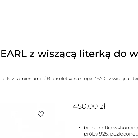
EARL z wiszącą literką do 
oletki z kamieniami
/
Bransoletka na stopę PEARL z wiszącą lit
450.00
zł
bransoletka wykonana 
próby 925, pozłoconeg