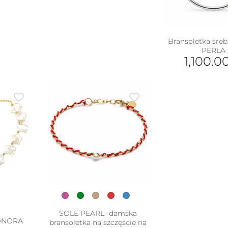
wybrać
ie
na
uktu
stronie
produktu
Bransoletka sreb
PERLA
1,100.0
SOLE PEARL -damska
EONORA
bransoletka na szczęście na