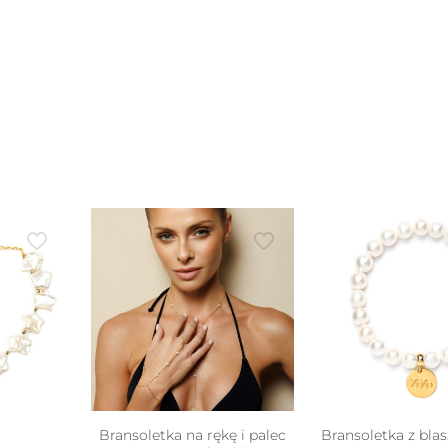
można
wyb
wybrać
na
na
stro
stronie
pro
produktu
Bransoletka na rękę i palec
Bransoletka z blas