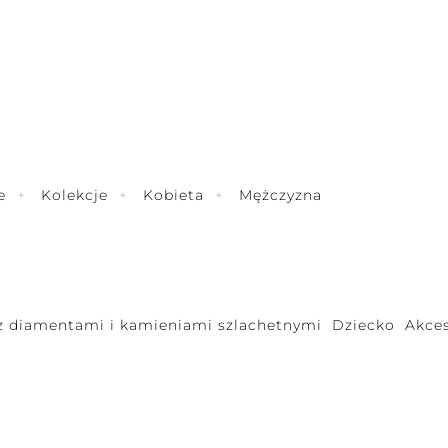
e
Kolekcje
Kobieta
Mężczyzna
 z diamentami i kamieniami szlachetnymi
Dziecko
Akces