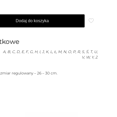
Dodaj do koszyka
atkowe
A, B, C, D, E, F, G, H, I, J, K, L, Ł, M, N, O, P, R, S, Ś, T, U,
V, W, Y, Z
ozmiar regulowany – 26 – 30 cm.