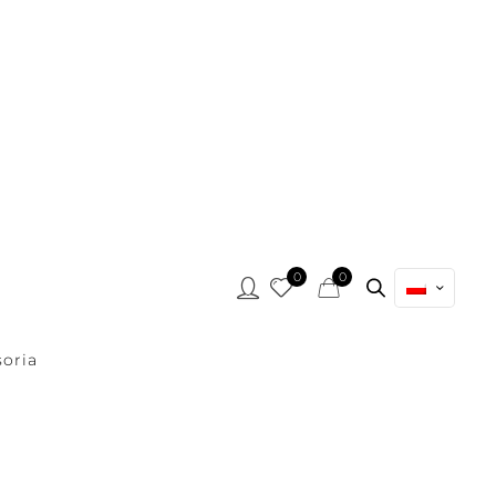
0
0
oria