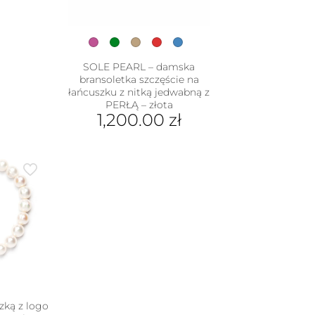
rać
nie
duktu
SOLE PEARL – damska
bransoletka szczęście na
łańcuszku z nitką jedwabną z
PERŁĄ – złota
1,200.00
zł
Ten
produkt
ma
wiele
wariantów.
Opcje
można
wybrać
na
stronie
produktu
zką z logo