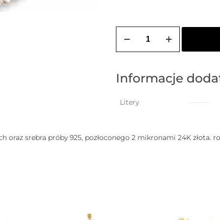
ilość
Bransoletka
na
stopę
PEARL
z
Informacje dod
wiszącą
literką
do
Litery
wyboru
h oraz srebra próby 925, pozłoconego 2 mikronami 24K złota. r