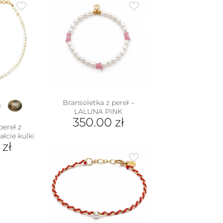
Bransoletka z pereł –
LALUNA PINK
350.00
zł
pereł z
łcie kulki
0
zł
dukt
e
iantów.
je
na