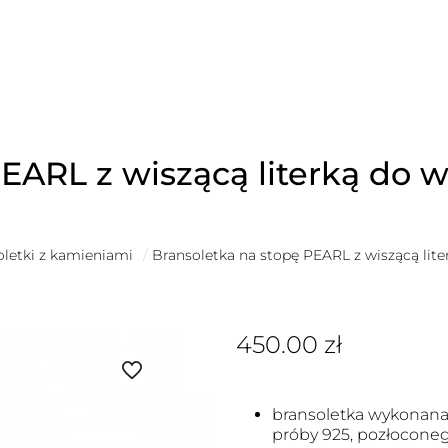
EARL z wiszącą literką do 
oletki z kamieniami
/
Bransoletka na stopę PEARL z wiszącą lit
450.00
zł
bransoletka wykonana 
próby 925, pozłoconeg