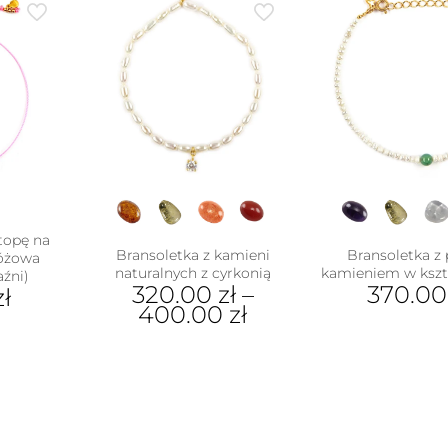
topę na
Bransoletka z kamieni
Bransoletka z 
różowa
naturalnych z cyrkonią
kamieniem w kszta
aźni)
320.00
zł
–
370.0
zł
400.00
zł
Ten
Ten
pro
produkt
ma
ma
wiel
wiele
war
wariantów.
Opc
Opcje
moż