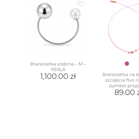
Bransoletka srebrna – M –
PERLA
1,100.00
zł
Bransoletka na s
szczęście fluo 
(symbol przyj
89.00