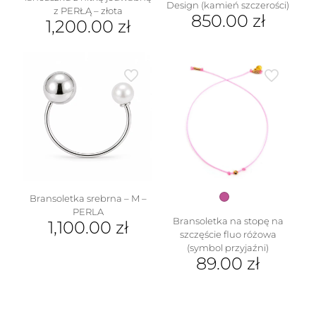
Design (kamień szczerości)
z PERŁĄ – złota
850.00
zł
1,200.00
zł
Ten
produkt
ma
wiele
wariantów.
Opcje
w
można
wybrać
na
stronie
produktu
Bransoletka srebrna – M –
PERLA
Bransoletka na stopę na
1,100.00
zł
szczęście fluo różowa
(symbol przyjaźni)
89.00
zł