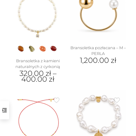
Bransoletka pozłacana – M –
PERLA
1,200.00
zł
Bransoletka z kamieni
naturalnych z cyrkonią
320.00
zł
–
400.00
zł
Ten
produkt
ma
wiele
wariantów.
Opcje
można
wybrać
na