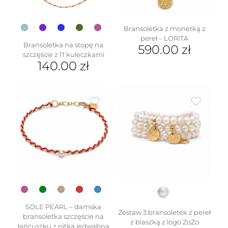
stronie
produktu
Bransoletka z monetką z
pereł – LORITA
Bransoletka na stopę na
590.00
zł
szczęście z 11 kuleczkami
140.00
zł
Ten
produkt
ma
wiele
wariantów.
Opcje
można
wybrać
na
stronie
produktu
SOLE PEARL – damska
Zestaw 3 bransoletek z pereł
bransoletka szczęście na
z blaszką z logo ZoZo
łańcuszku z nitką jedwabną