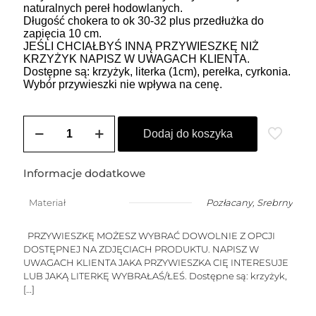
naturalnych pereł hodowlanych.
Długość chokera to ok 30-32 plus przedłużka do
zapięcia 10 cm.
JEŚLI CHCIAŁBYŚ INNĄ PRZYWIESZKĘ NIŻ
KRZYŻYK NAPISZ W UWAGACH KLIENTA.
Dostępne są: krzyżyk, literka (1cm), perełka, cyrkonia.
Wybór przywieszki nie wpływa na cenę.
ilość
Choker
Dodaj do koszyka
HEIDI
2
(perły
Informacje dodatkowe
-
przywieszka
Materiał
Pozłacany
,
Srebrny
do
wyboru)
PRZYWIESZKĘ MOŻESZ WYBRAĆ DOWOLNIE Z OPCJI
DOSTĘPNEJ NA ZDJĘCIACH PRODUKTU. NAPISZ W
UWAGACH KLIENTA JAKA PRZYWIESZKA CIĘ INTERESUJE
LUB JAKĄ LITERKĘ WYBRAŁAŚ/ŁEŚ. Dostępne są: krzyżyk,
[…]