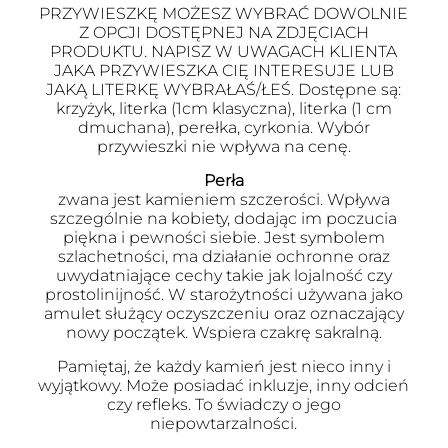
PRZYWIESZKĘ MOŻESZ WYBRAĆ DOWOLNIE
Z OPCJI DOSTĘPNEJ NA ZDJĘCIACH
PRODUKTU. NAPISZ W UWAGACH KLIENTA
JAKA PRZYWIESZKA CIĘ INTERESUJE LUB
JAKĄ LITERKĘ WYBRAŁAŚ/ŁEŚ. Dostępne są:
krzyżyk, literka (1cm klasyczna), literka (1 cm
dmuchana), perełka, cyrkonia. Wybór
przywieszki nie wpływa na cenę.
Perła
zwana jest kamieniem szczerości. Wpływa
szczególnie na kobiety, dodając im poczucia
piękna i pewności siebie. Jest symbolem
szlachetności, ma działanie ochronne oraz
uwydatniające cechy takie jak lojalność czy
prostolinijność. W starożytności używana jako
amulet służący oczyszczeniu oraz oznaczający
nowy początek. Wspiera czakrę sakralną.
Pamiętaj, że każdy kamień jest nieco inny i
wyjątkowy. Może posiadać inkluzje, inny odcień
czy refleks. To świadczy o jego
niepowtarzalności.