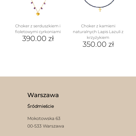
produktu
na
stronie
produktu
Choker z serduszkiem i
Choker z kamieni
fioletowymi cyrkoniami
naturalnych Lapis Lazuli z
390.00
zł
krzyżykiem
350.00
zł
Warszawa
Śródmieście
Mokotowska 63
00-533 Warszawa