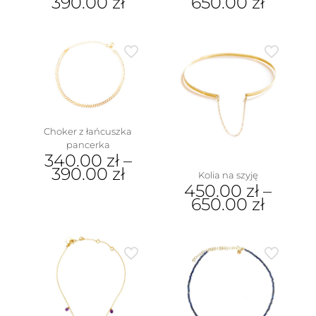
390.00
zł
650.00
zł
w
Choker z łańcuszka
pancerka
340.00
zł
–
390.00
zł
Kolia na szyję
450.00
zł
–
Ten
650.00
zł
produkt
ma
Ten
wiele
produkt
wariantów.
ma
Opcje
wiele
można
wariantów.
wybrać
Opcje
na
można
stronie
wybrać