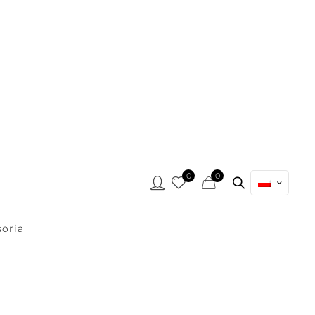
0
0
oria