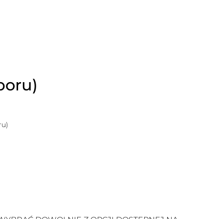
boru)
ru)