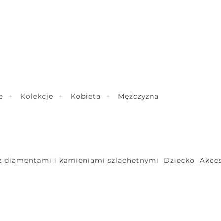
e
Kolekcje
Kobieta
Mężczyzna
 z diamentami i kamieniami szlachetnymi
Dziecko
Akces