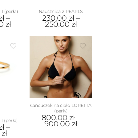
1 (perła)
Nausznica 2 PEARLS
zł
–
230.00
zł
–
00
zł
250.00
zł
Ten
dukt
produkt
ma
e
wiele
iantów.
wariantów.
je
Opcje
na
można
rać
wybrać
na
nie
stronie
duktu
produktu
Łańcuszek na ciało LORETTA
(perły)
800.00
zł
–
1 (perła)
900.00
zł
zł
–
0
zł
Ten