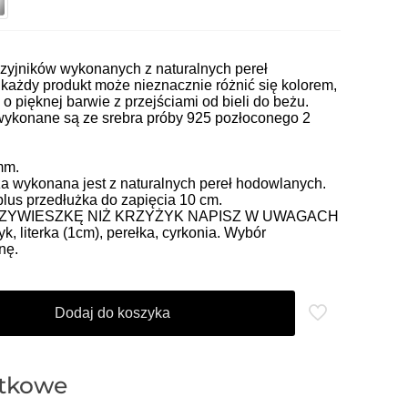
zyjników wykonanych z naturalnych pereł
każdy produkt może nieznacznie różnić się kolorem,
 o pięknej barwie z przejściami od bieli do beżu.
wykonane są ze srebra próby 925 pozłoconego 2
mm.
ża wykonana jest z naturalnych pereł hodowlanych.
plus przedłużka do zapięcia 10 cm.
RZYWIESZKĘ NIŻ KRZYŻYK NAPISZ W UWAGACH
, literka (1cm), perełka, cyrkonia. Wybór
nę.
Dodaj do koszyka
atkowe