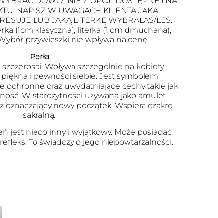
WYBRAĆ DOWOLNIE Z OPCJI DOSTĘPNEJ NA
TU. NAPISZ W UWAGACH KLIENTA JAKA
RESUJE LUB JAKĄ LITERKĘ WYBRAŁAŚ/ŁEŚ.
terka (1cm klasyczna), literka (1 cm dmuchana),
. Wybór przywieszki nie wpływa na cenę.
Perła
szczerości. Wpływa szczególnie na kobiety,
 piękna i pewności siebie. Jest symbolem
ie ochronne oraz uwydatniające cechy takie jak
nijność. W starożytności używana jako amulet
az oznaczający nowy początek. Wspiera czakrę
sakralną.
eń jest nieco inny i wyjątkowy. Może posiadać
 refleks. To świadczy o jego niepowtarzalności.