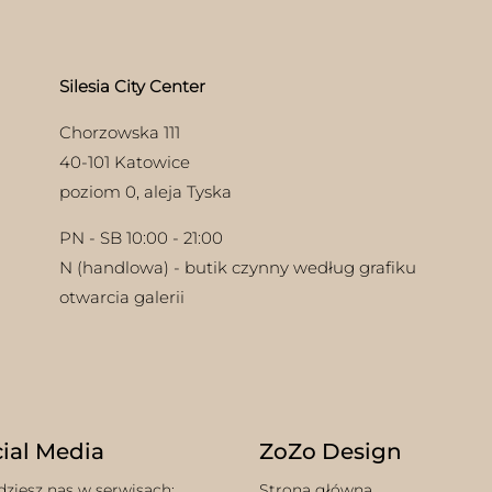
Silesia City Center
Chorzowska 111
40-101 Katowice
poziom 0, aleja Tyska
PN - SB 10:00 - 21:00
N (handlowa) - butik czynny według grafiku
otwarcia galerii
ial Media
ZoZo Design
dziesz nas w serwisach:
Strona główna