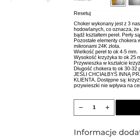
Resetuj
Choker wykonany jest z 3 nas
hodowlanych, co oznacza, że 
bądź kształtem pereł. Perły są
Pozostałe elementy chokera 
mikronami 24K złota.
Wielkość pereł to ok 4-5 mm.
Wysokość krzyżyka to ok 25 
Przywieszka w kształcie krzy
Długość chokera to ok 30-32 
JEŚLI CHCIAŁBYŚ INNĄ P
KLIENTA. Dostępne są: krzyżyk
przywieszki nie wpływa na ce
ilość
Choker
MAGDALENA
2
(perły
-
Informacje dod
przywieszka