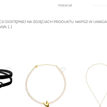
do
wyboru)
Materiał
 DOSTĘPNEJ NA ZDJĘCIACH PRODUKTU. NAPISZ W UWAGACH
żyk,
[…]