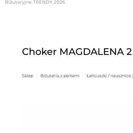
Biżuteryjne TRENDY 2026
Choker MAGDALENA 2 (
Sklep
/
Biżuteria z perłami
/
Łańcuszki / nausznice 