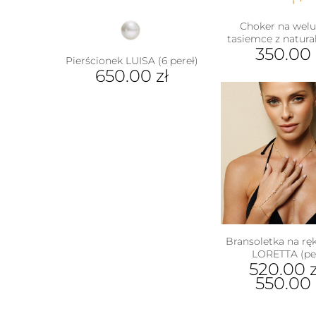
Choker na wel
tasiemce z natura
350.00
Pierścionek LUISA (6 pereł)
650.00
zł
Ten
produkt
ma
wiele
wariantów.
Opcje
można
wybrać
na
stronie
produktu
Bransoletka na ręk
LORETTA (per
520.00
z
550.00
Ten