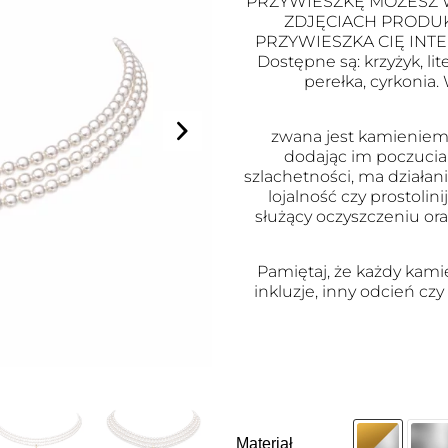
PRZYWIESZKĘ MOŻESZ 
ZDJĘCIACH PRODUK
PRZYWIESZKA CIĘ INTE
Dostępne są: krzyżyk, li
perełka, cyrkonia
zwana jest kamieniem 
dodając im poczucia
szlachetności, ma działan
lojalność czy prostoli
służący oczyszczeniu or
Pamiętaj, że każdy kami
inkluzje, inny odcień czy
Materiał