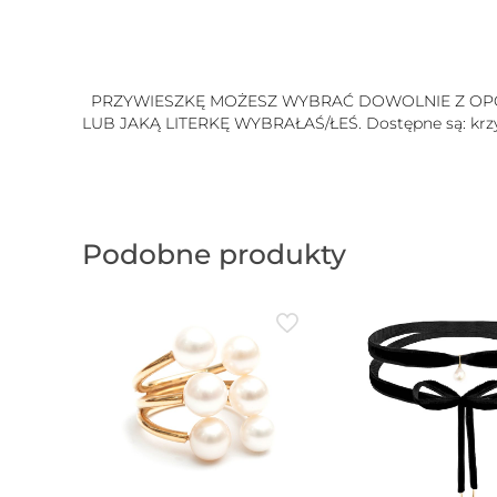
PRZYWIESZKĘ MOŻESZ WYBRAĆ DOWOLNIE Z OPCJI
LUB JAKĄ LITERKĘ WYBRAŁAŚ/ŁEŚ. Dostępne są: krzy
Podobne produkty