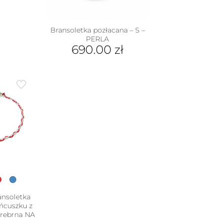
stronie
na
produktu
rać
Bransoletka pozłacana – S –
nie
PERLA
duktu
690.00
zł
nsoletka
ańcuszku z
srebrna NA