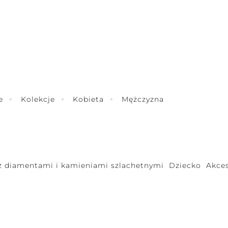
e
Kolekcje
Kobieta
Mężczyzna
 z diamentami i kamieniami szlachetnymi
Dziecko
Akces