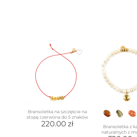
na
stronie
produktu
Bransoletka na szczęście na
stopę czerwona do 5 znaków
220.00
zł
Bransoletka z k
naturalnych z m