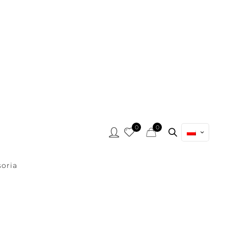
0
0
oria