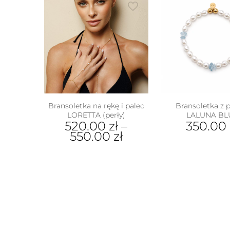
Bransoletka na rękę i palec
Bransoletka z p
LORETTA (perły)
LALUNA BL
520.00
zł
–
350.00
550.00
zł
Ten
produkt
ma
wiele
wariantów.
Opcje
można
wybrać