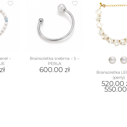
ereł –
Bransoletka srebrna – S –
UE
PERLA
zł
600.00
zł
Bransoletka 
(perły)
520.00
550.0
Ten
pro
ma
wiel
war
Opc