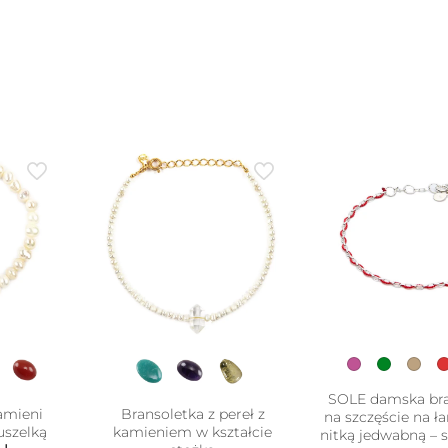
moż
wyb
na
stro
pro
SOLE damska bra
amieni
Bransoletka z pereł z
na szczęście na ł
uszelką
kamieniem w kształcie
nitką jedwabną – 