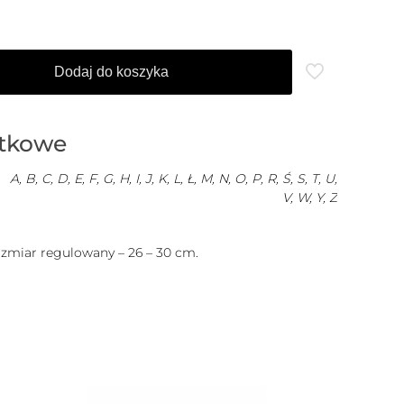
Dodaj do koszyka
atkowe
A, B, C, D, E, F, G, H, I, J, K, L, Ł, M, N, O, P, R, Ś, S, T, U,
V, W, Y, Z
ozmiar regulowany – 26 – 30 cm.