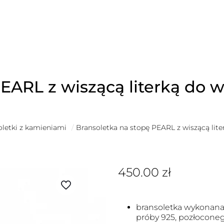
EARL z wiszącą literką do 
oletki z kamieniami
/
Bransoletka na stopę PEARL z wiszącą lit
450.00
zł
bransoletka wykonana 
próby 925, pozłoconeg