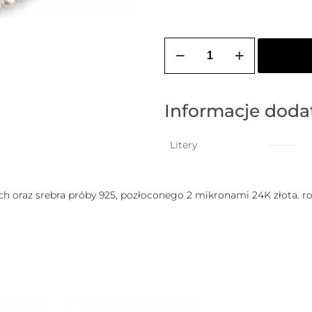
ilość
Bransoletka
na
stopę
PEARL
z
Informacje dod
wiszącą
literką
do
Litery
wyboru
h oraz srebra próby 925, pozłoconego 2 mikronami 24K złota. r