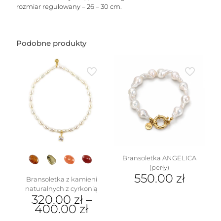
rozmiar regulowany – 26 – 30 cm.
Podobne produkty
Bransoletka ANGELICA
(perły)
550.00
zł
Bransoletka z kamieni
naturalnych z cyrkonią
Ten
320.00
zł
–
produkt
400.00
zł
ma
wiele
Ten