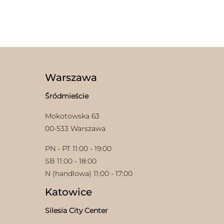
Ten
produkt
ma
wiele
wariantów.
Opcje
można
wybrać
Warszawa
na
stronie
Śródmieście
produktu
Mokotowska 63
00-533 Warszawa
PN - PT 11:00 - 19:00
SB 11:00 - 18:00
N (handlowa) 11:00 - 17:00
Katowice
Silesia City Center