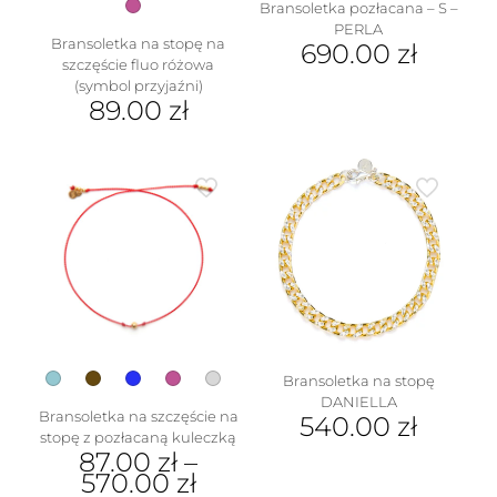
Bransoletka pozłacana – S –
PERLA
Bransoletka na stopę na
690.00
zł
szczęście fluo różowa
(symbol przyjaźni)
89.00
zł
w
Bransoletka na stopę
DANIELLA
Bransoletka na szczęście na
540.00
zł
stopę z pozłacaną kuleczką
87.00
zł
–
570.00
zł