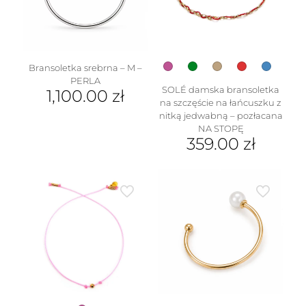
wybrać
na
stronie
produktu
Bransoletka srebrna – M –
PERLA
SOLÉ damska bransoletka
1,100.00
zł
na szczęście na łańcuszku z
nitką jedwabną – pozłacana
NA STOPĘ
359.00
zł
Ten
produkt
ma
wiele
wariantów.
Opcje
można
wybrać
na
stronie
produktu