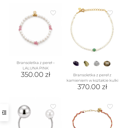
wariantów.
produkt
Opcje
ma
można
wiele
wybrać
wariantów.
na
Opcje
stronie
można
produktu
wybrać
na
stronie
produktu
Bransoletka z pereł –
LALUNA PINK
350.00
zł
Bransoletka z pereł z
kamieniem w kształcie kulki
370.00
zł
Ten
produkt
ma
wiele
wariantów.
Opcje
można