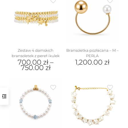
Zestaw 4 damskich
Bransoletka pozłacana – M –
bransoletek z pereł i kulek
PERLA
700.00
zł
–
1,200.00
zł
750.00
zł
Ten
produkt
ma
wiele
wariantów.
Opcje
można
wybrać
na
stronie