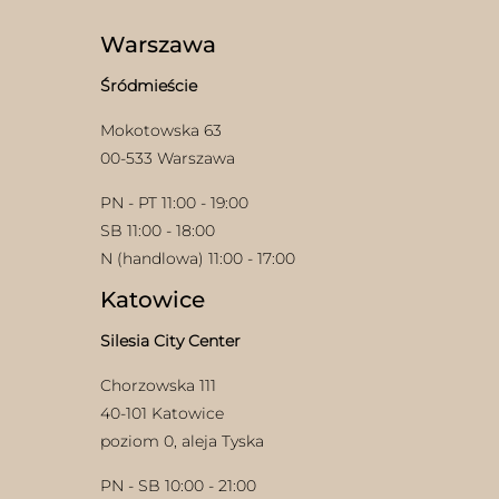
można
wybrać
Warszawa
na
stronie
Śródmieście
produktu
Mokotowska 63
00-533 Warszawa
PN - PT 11:00 - 19:00
SB 11:00 - 18:00
N (handlowa) 11:00 - 17:00
Katowice
Silesia City Center
Chorzowska 111
40-101 Katowice
poziom 0, aleja Tyska
PN - SB 10:00 - 21:00