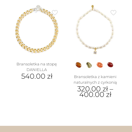
produkt
ma
wiele
wariantów.
Opcje
można
wybrać
na
stronie
w
produktu
Bransoletka na stopę
DANIELLA
540.00
zł
Bransoletka z kamieni
naturalnych z cyrkonią
320.00
zł
–
400.00
zł
Ten
produkt
ma
wiele
wariantów.
Opcje