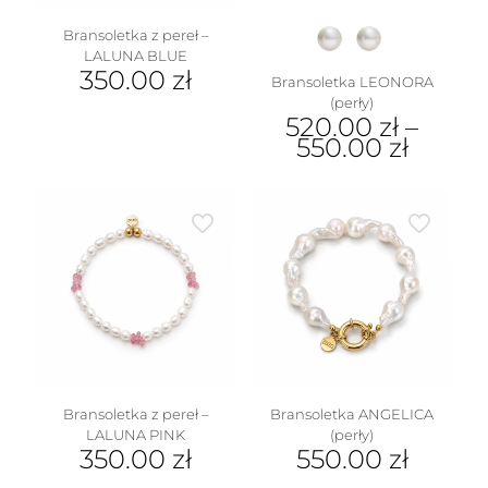
produktu
Bransoletka z pereł –
LALUNA BLUE
350.00
zł
Bransoletka LEONORA
(perły)
520.00
zł
–
550.00
zł
Ten
produkt
ma
wiele
wariantów.
Opcje
można
wybrać
na
stronie
produktu
Bransoletka z pereł –
Bransoletka ANGELICA
LALUNA PINK
(perły)
350.00
zł
550.00
zł
Ten