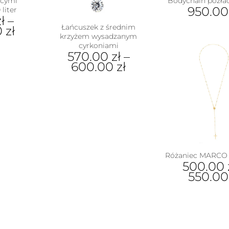
ącymi
Bodychain pozłac
950.0
 liter
ł
–
Łańcuszek z średnim
0
zł
krzyżem wysadzanym
cyrkoniami
570.00
zł
–
ukt
600.00
zł
e
Ten
antów.
produkt
e
ma
na
wiele
ać
wariantów.
Opcje
ie
można
uktu
wybrać
Różaniec MARCO 
na
500.00
stronie
550.0
produktu
Ten
pro
ma
wiel