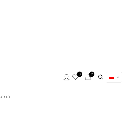
0
0
oria