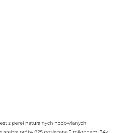
est z pereł naturalnych hodowlanych
e srebra próby 925 pozłacana 2 mikronami 24k