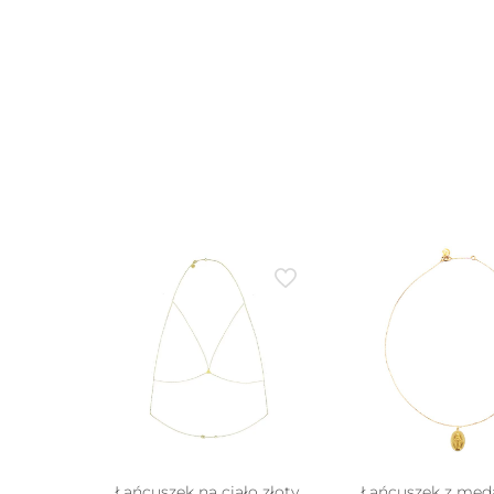
Łańcuszek na ciało złoty
Łańcuszek z meda