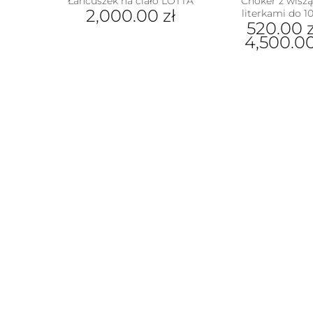
Łańcuszek na ciało LOTTA
Choker z wisz
2,000.00
zł
literkami do 10
520.00
z
4,500.0
Ten
prod
ma
wiel
wari
Opcj
moż
wybr
na
stron
prod