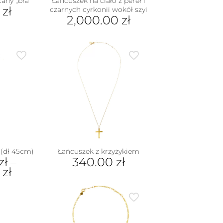
any „bra”
Łańcuszek na ciało z pereł i
0
zł
czarnych cyrkonii wokół szyi
2,000.00
zł
(dł 45cm)
Łańcuszek z krzyżykiem
zł
–
340.00
zł
0
zł
dukt
e