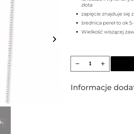
złota
zapięcie znajduje się z 
średnica pereł to ok 
Wielkość wiszącej zaw
ilość
Łańcuszek
na
ciało
KORNELIA
PEARLS
Informacje dod