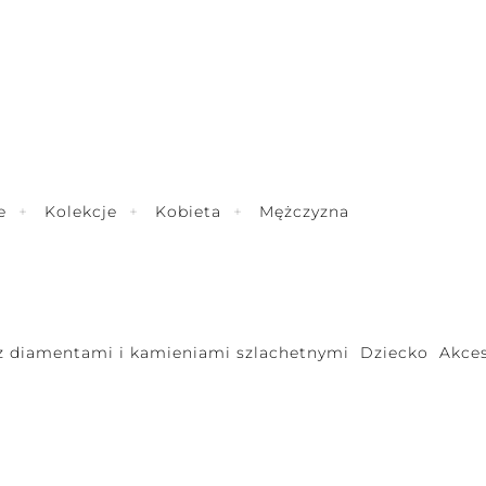
e
Kolekcje
Kobieta
Mężczyzna
 z diamentami i kamieniami szlachetnymi
Dziecko
Akces