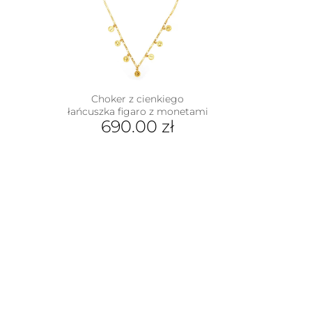
iantów.
je
na
rać
nie
duktu
Choker z cienkiego
łańcuszka figaro z monetami
690.00
zł