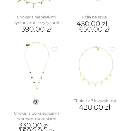
Choker z niebieskimi
Kolia na szyję
450.00
zł
–
cyrkoniami i krzyżykami
390.00
zł
650.00
zł
Ten
produkt
ma
wiele
wariantów.
Opcje
można
wybrać
na
stronie
produktu
Choker z 7 krzyżykami
420.00
zł
Choker z półksiężycem i
czarnymi cyrkoniami
330.00
zł
–
1,500.00
zł