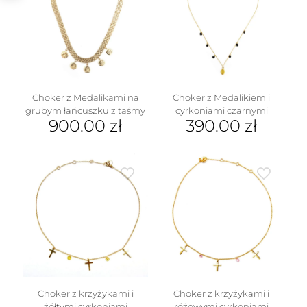
Opcje
można
wybrać
na
stronie
produktu
Choker z Medalikami na
Choker z Medalikiem i
grubym łańcuszku z taśmy
cyrkoniami czarnymi
900.00
zł
390.00
zł
Choker z krzyżykami i
Choker z krzyżykami i
żółtymi cyrkoniami
różowymi cyrkoniami