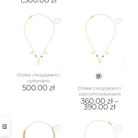
Ten
produkt
ma
wiele
wariantów.
Opcje
można
wybrać
na
stronie
produktu
Choker z krzyżykami i
cyrkoniami
500.00
zł
Choker z krzyżykami i
czarnymi cyrkoniami
360.00
zł
–
390.00
zł
Ten
produkt
ma
wiele
wariantów.