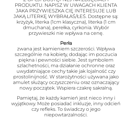
PRODUKTU. NAPISZ W UWAGACH KLIENTA
JAKA PRZYWIESZKA CIĘ INTERESUJE LUB
JAKĄ LITERKĘ WYBRAŁAŚ/ŁEŚ. Dostępne są:
krzyżyk, literka (1cm klasyczna), literka (1 cm
dmuchana), perełka, cyrkonia. Wybór
przywieszki nie wpływa na cenę.
Perła
zwana jest kamieniem szczerości. Wpływa
szczególnie na kobiety, dodając im poczucia
piękna i pewności siebie. Jest symbolem
szlachetności, ma działanie ochronne oraz
uwydatniające cechy takie jak lojalność czy
prostolinijność. W starożytności używana jako
amulet służący oczyszczeniu oraz oznaczający
nowy początek. Wspiera czakrę sakralną.
Pamiętaj, że każdy kamień jest nieco inny i
wyjątkowy. Może posiadać inkluzje, inny odcień
czy refleks. To świadczy o jego
niepowtarzalności.