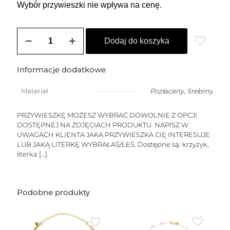
Wybór przywieszki nie wpływa na cenę.
ilość
Choker
Dodaj do koszyka
HEIDI
(perły
-
Informacje dodatkowe
przywieszka
do
Materiał
Pozłacany
,
Srebrny
wyboru)
PRZYWIESZKĘ MOŻESZ WYBRAĆ DOWOLNIE Z OPCJI
DOSTĘPNEJ NA ZDJĘCIACH PRODUKTU. NAPISZ W
UWAGACH KLIENTA JAKA PRZYWIESZKA CIĘ INTERESUJE
LUB JAKĄ LITERKĘ WYBRAŁAŚ/ŁEŚ. Dostępne są: krzyżyk,
literka
[…]
Podobne produkty