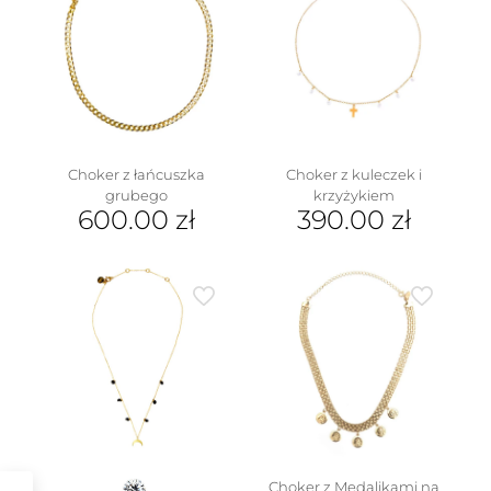
Choker z łańcuszka
Choker z kuleczek i
grubego
krzyżykiem
600.00
zł
390.00
zł
Choker z Medalikami na