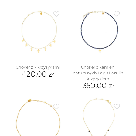
390.00 
wynosi
195.00 
w
Choker z kamieni
Choker z 7 krzyżykami
420.00
zł
naturalnych Lapis Lazuli z
krzyżykiem
350.00
zł