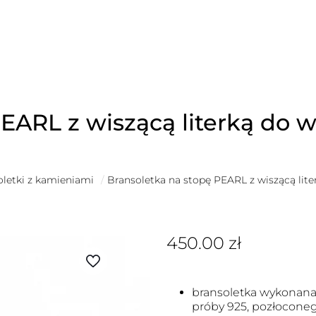
EARL z wiszącą literką do 
oletki z kamieniami
/
Bransoletka na stopę PEARL z wiszącą lit
450.00
zł
bransoletka wykonana 
próby 925, pozłoconeg