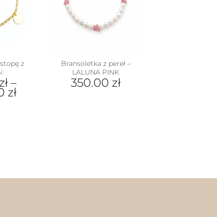
można
wybrać
na
stronie
produktu
stopę z
Bransoletka z pereł –
i
LALUNA PINK
zł
–
350.00
zł
00
zł
dukt
e
iantów.
je
na
rać
nie
duktu