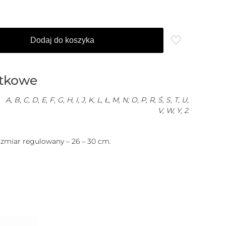
Dodaj do koszyka
atkowe
A, B, C, D, E, F, G, H, I, J, K, L, Ł, M, N, O, P, R, Ś, S, T, U,
V, W, Y, Z
ozmiar regulowany – 26 – 30 cm.