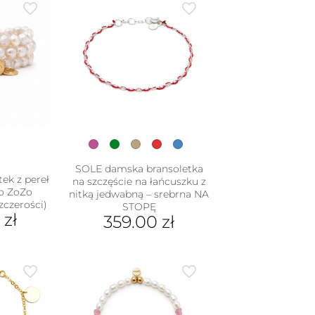
SOLE damska bransoletka
ek z pereł
na szczęście na łańcuszku z
go ZoZo
nitką jedwabną – srebrna NA
zczerości)
STOPĘ
0
zł
359.00
zł
Ten
produkt
ma
wiele
wariantów.
Opcje