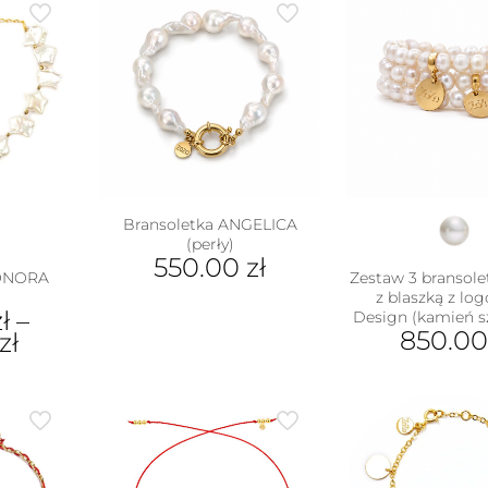
Bransoletka ANGELICA
(perły)
550.00
zł
EONORA
Zestaw 3 bransolet
Ten
z blaszką z lo
ł
–
Design (kamień s
produkt
850.0
zł
ma
wiele
wariantów.
ukt
Opcje
można
e
wybrać
antów.
na
e