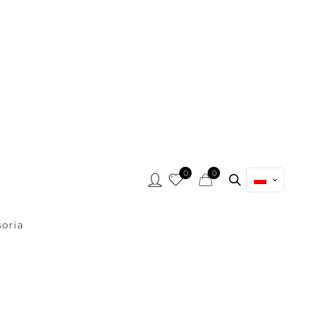
0
0
oria