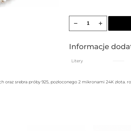
ilość
Bransoletka
na
stopę
PEARL
z
Informacje dod
wiszącą
literką
do
Litery
wyboru
h oraz srebra próby 925, pozłoconego 2 mikronami 24K złota. r