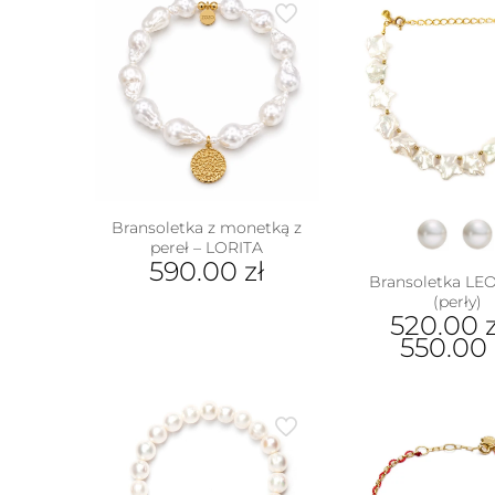
Bransoletka z monetką z
pereł – LORITA
590.00
zł
Bransoletka L
(perły)
520.00
z
550.00
Ten
prod
ma
wiel
wari
Opcj