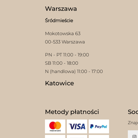
prod
Warszawa
Śródmieście
Mokotowska 63
00-533 Warszawa
PN - PT 11:00 - 19:00
SB 11:00 - 18:00
N (handlowa) 11:00 - 17:00
Katowice
Metody płatności
Soc
Znaj
w