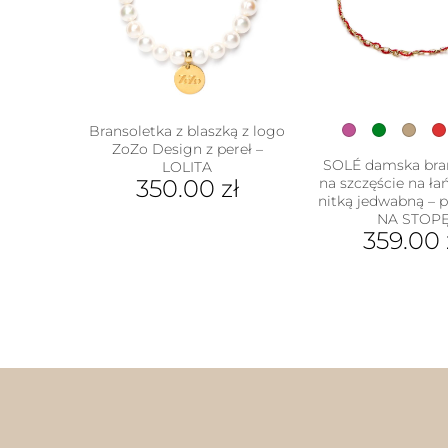
moż
wybr
na
stron
prod
Bransoletka z blaszką z logo
ZoZo Design z pereł –
SOLÉ damska bra
LOLITA
350.00
zł
na szczęście na ła
nitką jedwabną – 
NA STOP
359.00
Ten
prod
ma
wiel
wari
Opcj
moż
wybr
na
stron