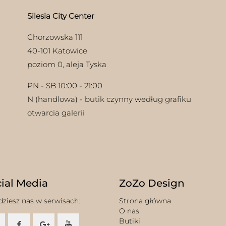
uktu
Silesia City Center
Chorzowska 111
40-101 Katowice
poziom 0, aleja Tyska
PN - SB 10:00 - 21:00
N (handlowa) - butik czynny według grafiku
otwarcia galerii
ial Media
ZoZo Design
dziesz nas w serwisach:
Strona główna
O nas
Butiki