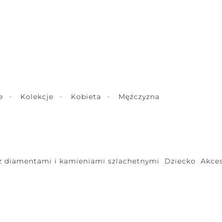
e
Kolekcje
Kobieta
Mężczyzna
 z diamentami i kamieniami szlachetnymi
Dziecko
Akces