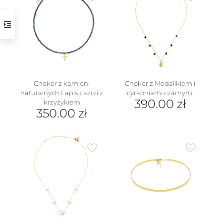
wiele
wariantów.
Opcje
można
wybrać
na
stronie
produktu
Choker z kamieni
Choker z Medalikiem i
naturalnych Lapis Lazuli z
cyrkoniami czarnymi
390.00
zł
krzyżykiem
350.00
zł