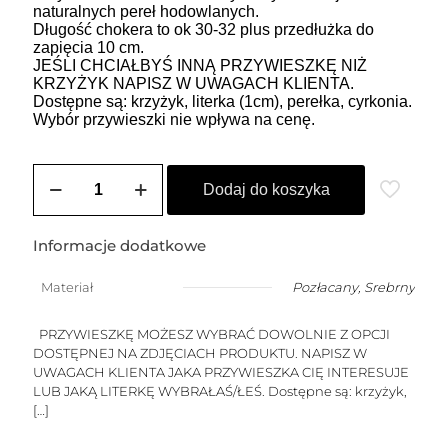
naturalnych pereł hodowlanych.
Długość chokera to ok 30-32 plus przedłużka do
zapięcia 10 cm.
JEŚLI CHCIAŁBYŚ INNĄ PRZYWIESZKĘ NIŻ
KRZYŻYK NAPISZ W UWAGACH KLIENTA.
Dostępne są: krzyżyk, literka (1cm), perełka, cyrkonia.
Wybór przywieszki nie wpływa na cenę.
ilość
Choker
Dodaj do koszyka
HEIDI
2
(perły
Informacje dodatkowe
-
przywieszka
Materiał
Pozłacany
,
Srebrny
do
wyboru)
PRZYWIESZKĘ MOŻESZ WYBRAĆ DOWOLNIE Z OPCJI
DOSTĘPNEJ NA ZDJĘCIACH PRODUKTU. NAPISZ W
UWAGACH KLIENTA JAKA PRZYWIESZKA CIĘ INTERESUJE
LUB JAKĄ LITERKĘ WYBRAŁAŚ/ŁEŚ. Dostępne są: krzyżyk,
[…]