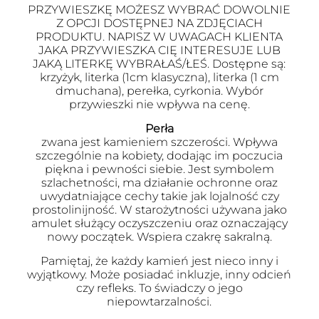
PRZYWIESZKĘ MOŻESZ WYBRAĆ DOWOLNIE
Z OPCJI DOSTĘPNEJ NA ZDJĘCIACH
PRODUKTU. NAPISZ W UWAGACH KLIENTA
JAKA PRZYWIESZKA CIĘ INTERESUJE LUB
JAKĄ LITERKĘ WYBRAŁAŚ/ŁEŚ. Dostępne są:
krzyżyk, literka (1cm klasyczna), literka (1 cm
dmuchana), perełka, cyrkonia. Wybór
przywieszki nie wpływa na cenę.
Perła
zwana jest kamieniem szczerości. Wpływa
szczególnie na kobiety, dodając im poczucia
piękna i pewności siebie. Jest symbolem
szlachetności, ma działanie ochronne oraz
uwydatniające cechy takie jak lojalność czy
prostolinijność. W starożytności używana jako
amulet służący oczyszczeniu oraz oznaczający
nowy początek. Wspiera czakrę sakralną.
Pamiętaj, że każdy kamień jest nieco inny i
wyjątkowy. Może posiadać inkluzje, inny odcień
czy refleks. To świadczy o jego
niepowtarzalności.