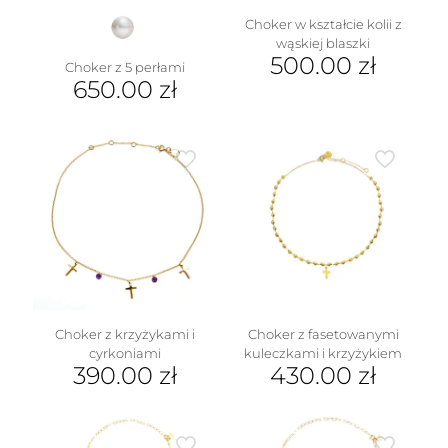
Choker w kształcie kolii z
wąskiej blaszki
500.00
zł
Choker z 5 perłami
650.00
zł
Ten
produkt
ma
wiele
w
wariantów.
Opcje
można
wybrać
na
stronie
produktu
Choker z krzyżykami i
Choker z fasetowanymi
cyrkoniami
kuleczkami i krzyżykiem
390.00
zł
430.00
zł