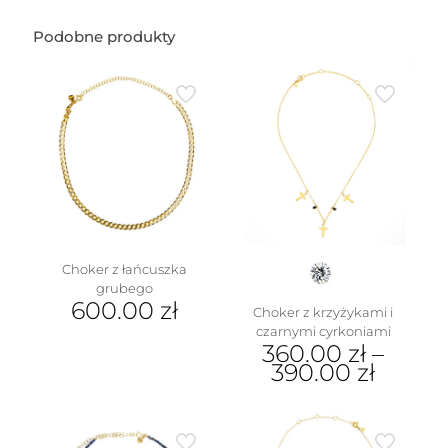
Podobne produkty
Choker z łańcuszka
grubego
600.00
zł
Choker z krzyżykami i
czarnymi cyrkoniami
360.00
zł
–
390.00
zł
Ten
produkt
ma