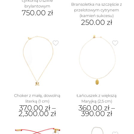
cyrkonią o szlifie
Bransoletka na szczęście z
brylantowym
przelotowym cytrynem
750.00
zł
(kamień sukcesu)
Ten
250.00
zł
produkt
Ten
ma
produkt
wiele
ma
wariantów.
wiele
Opcje
wariantów.
można
Opcje
wybrać
można
na
wybrać
stronie
na
produktu
stronie
produktu
Choker z małą, dowolną
Łańcuszek z większą
literką (1 cm)
Maryjką (2,5 cm)
370.00
zł
–
360.00
zł
–
2,300.00
zł
390.00
zł
Ten
Ten
produkt
produkt
ma
ma