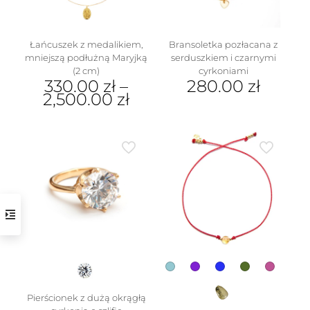
stronie
produktu
Łańcuszek z medalikiem,
Bransoletka pozłacana z
mniejszą podłużną Maryjką
serduszkiem i czarnymi
(2 cm)
cyrkoniami
330.00
zł
–
280.00
zł
2,500.00
zł
Ten
produkt
ma
wiele
wariantów.
Opcje
można
wybrać
na
stronie
produktu
Pierścionek z dużą okrągłą