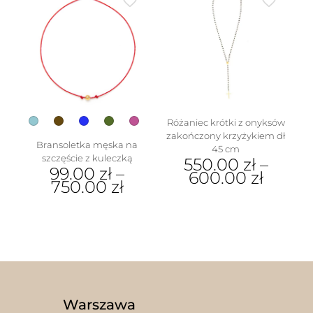
wiele
wiele
wariantów.
wariantów.
Opcje
Opcje
można
można
wybrać
wybrać
na
na
stronie
stronie
produktu
produktu
w
Różaniec krótki z onyksów
zakończony krzyżykiem dł
Bransoletka męska na
45 cm
szczęście z kuleczką
550.00
zł
–
99.00
zł
–
600.00
zł
750.00
zł
Ten
Ten
produkt
produkt
ma
ma
wiele
wiele
wariantów.
wariantów.
Opcje
Opcje
można
można
wybrać
wybrać
na
Warszawa
na