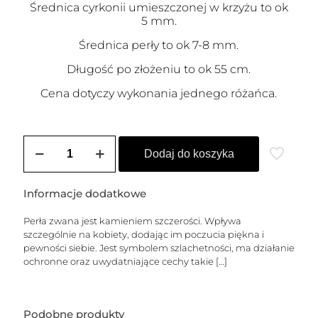
Średnica cyrkonii umieszczonej w krzyżu to ok
5 mm.
Średnica perły to ok 7-8 mm.
Długość po złożeniu to ok 55 cm.
Cena dotyczy wykonania jednego różańca.
ilość
Różaniec
Dodaj do koszyka
srebrny
MADONNA
Informacje dodatkowe
Perła zwana jest kamieniem szczerości. Wpływa
szczególnie na kobiety, dodając im poczucia piękna i
pewności siebie. Jest symbolem szlachetności, ma działanie
ochronne oraz uwydatniające cechy takie
[…]
Podobne produkty