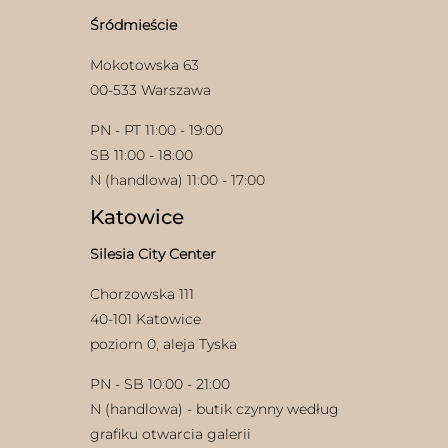
stronie
stronie
produktu
Śródmieście
produktu
Mokotowska 63
00-533 Warszawa
PN - PT 11:00 - 19:00
SB 11:00 - 18:00
N (handlowa) 11:00 - 17:00
Katowice
Silesia City Center
Chorzowska 111
40-101 Katowice
poziom 0, aleja Tyska
PN - SB 10:00 - 21:00
N (handlowa) - butik czynny według
grafiku otwarcia galerii