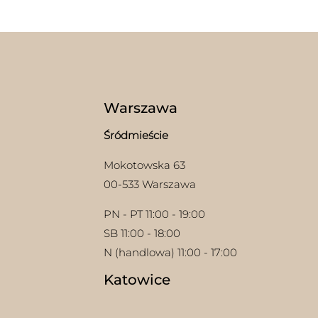
wiele
wariantów.
Opcje
można
wybrać
na
stronie
produktu
Warszawa
Śródmieście
Mokotowska 63
00-533 Warszawa
PN - PT 11:00 - 19:00
SB 11:00 - 18:00
N (handlowa) 11:00 - 17:00
Katowice
w