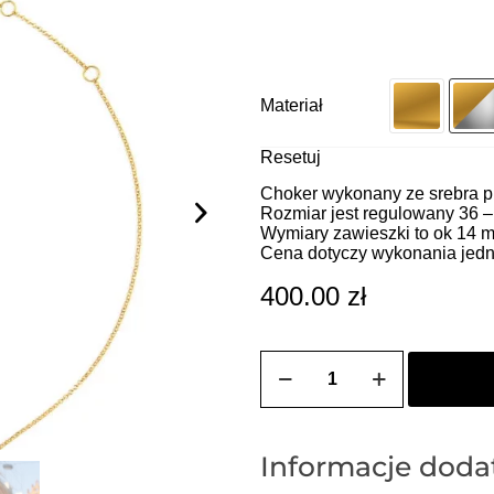
Materiał
Resetuj
Choker wykonany ze srebra pr
Rozmiar jest regulowany 36 –
Wymiary zawieszki to ok 14 
Cena dotyczy wykonania jedn
400.00
zł
ilość
ZOZO
CHARMS
-
Choker
z
Informacje dod
przywieszką