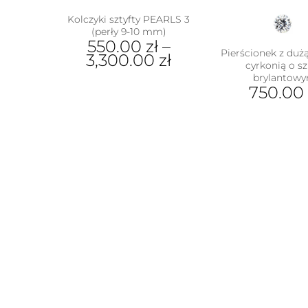
Kolczyki sztyfty PEARLS 3
(perły 9-10 mm)
550.00
zł
–
Pierścionek z duż
3,300.00
zł
cyrkonią o szl
brylantow
Ten
750.00
produkt
ma
Ten
wiele
prod
wariantów.
ma
Opcje
wiel
można
wari
wybrać
Opcj
na
moż
stronie
wybr
produktu
na
stron
prod