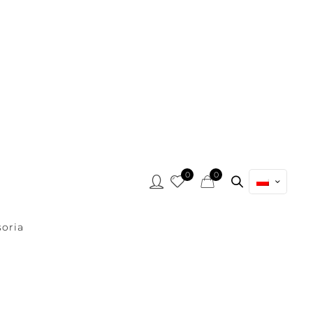
0
0
oria