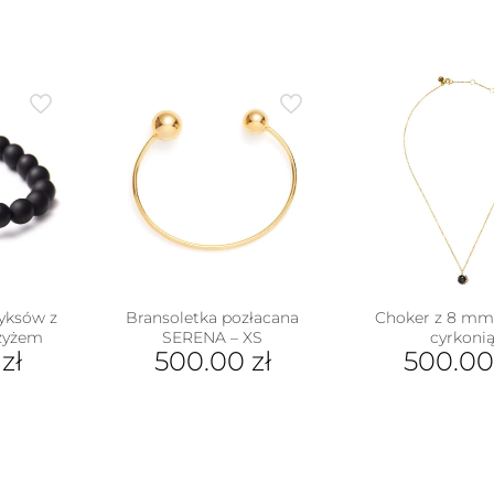
yksów z
Bransoletka pozłacana
Choker z 8 mm
zyżem
SERENA – XS
cyrkoni
0
zł
500.00
zł
500.0