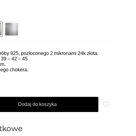
óby 925, pozłoconego 2 mikronami 24k złota.
 39 – 42 – 45
mm.
ego chokera.
Dodaj do koszyka
atkowe