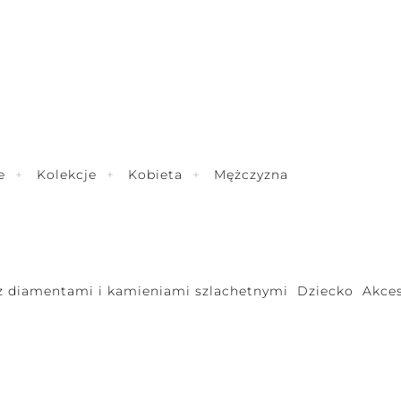
e
Kolekcje
Kobieta
Mężczyzna
 z diamentami i kamieniami szlachetnymi
Dziecko
Akces