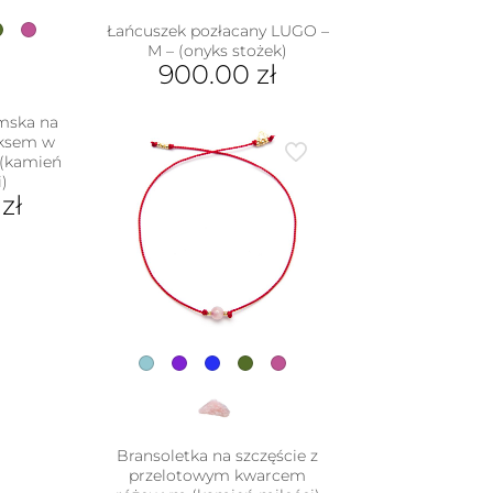
Łańcuszek pozłacany LUGO –
M – (onyks stożek)
900.00
zł
Ten
mska na
produkt
yksem w
ma
 (kamień
wiele
)
wariantów.
0
zł
Opcje
można
dukt
wybrać
na
e
stronie
iantów.
produktu
je
na
rać
nie
duktu
Bransoletka na szczęście z
przelotowym kwarcem