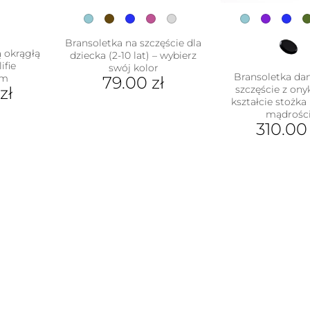
Bransoletka na szczęście dla
ą okrągłą
dziecka (2-10 lat) – wybierz
ifie
swój kolor
Bransoletka da
ym
79.00
zł
zł
szczęście z on
Ten
kształcie stożka
mądrości
produkt
ukt
310.0
ma
wiele
Ten
e
wariantów.
pro
antów.
Opcje
ma
e
można
wiel
na
wybrać
war
ać
na
Opc
stronie
moż
ie
produktu
wyb
uktu
na
stro
pro