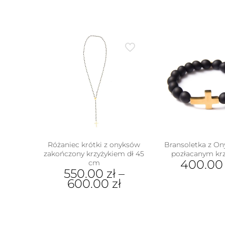
Różaniec krótki z onyksów
Bransoletka z On
zakończony krzyżykiem dł 45
pozłacanym kr
400.0
cm
550.00
zł
–
600.00
zł
Ten
produkt
ma