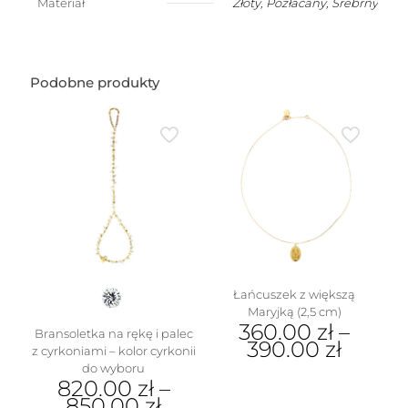
Materiał
Złoty
,
Pozłacany
,
Srebrny
w
kształcie
dmuchanego
motylka
(1,5
Podobne produkty
cm)
Łańcuszek z większą
Maryjką (2,5 cm)
360.00
zł
–
Bransoletka na rękę i palec
390.00
zł
z cyrkoniami – kolor cyrkonii
do wyboru
Ten
820.00
zł
–
produkt
850.00
zł
ma