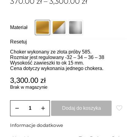
370.00
zł
–
3,300.00
zł
Materiał
Resetuj
Choker wykonany ze złota próby 585.
Rozmiar jest regulowany -32 – 34 – 36 – 38
Wysokość zawieszki to ok 15 mm.
Cena dotyczy wykonania jednego chokera.
3,300.00
zł
Brak w magazynie
ilość
ZOZO
Dodaj do koszyka
CHARMS
-
Choker
Informacje dodatkowe
z
przywieszką