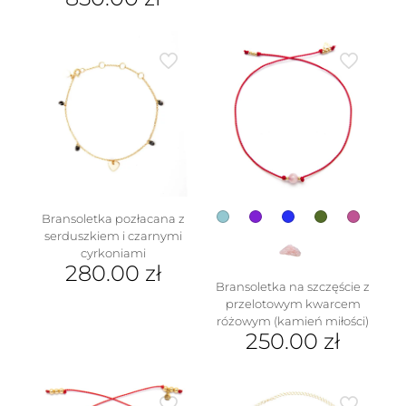
wiele
Ten
wariantów.
produkt
Opcje
ma
można
wiele
wybrać
wariantów.
na
Opcje
stronie
można
produktu
wybrać
na
stronie
produktu
Bransoletka pozłacana z
serduszkiem i czarnymi
cyrkoniami
280.00
zł
Bransoletka na szczęście z
przelotowym kwarcem
różowym (kamień miłości)
250.00
zł
Ten
produkt
ma