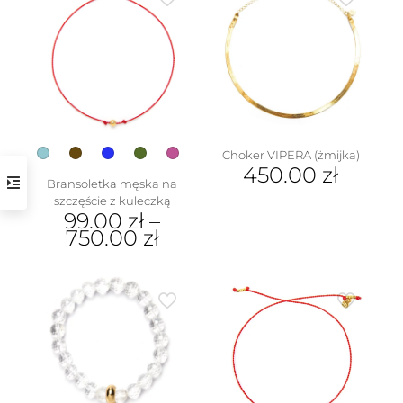
wiele
wariantów.
Opcje
można
wybrać
na
stronie
produktu
Choker VIPERA (żmijka)
450.00
zł
Bransoletka męska na
szczęście z kuleczką
99.00
zł
–
750.00
zł
Ten
produkt
ma
wiele
wariantów.
Opcje
można
wybrać
na