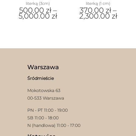
literką (3cm)
literką (1 cm)
500.00
zł
–
370.00
zł
–
5,000.00
zł
2,300.00
zł
Ten
Ten
produkt
produkt
ma
ma
wiele
wiele
wariantów.
wariantów.
Opcje
Opcje
w
można
można
wybrać
wybrać
Warszawa
na
na
stronie
stronie
Śródmieście
produktu
produktu
Mokotowska 63
00-533 Warszawa
PN - PT 11:00 - 19:00
SB 11:00 - 18:00
N (handlowa) 11:00 - 17:00