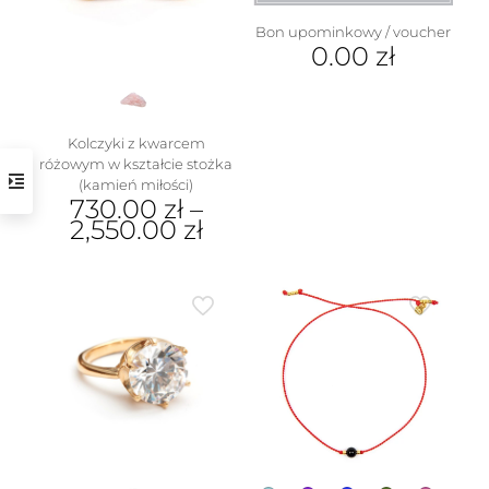
wybrać
na
Bon upominkowy / voucher
stronie
0.00
zł
produktu
Kolczyki z kwarcem
różowym w kształcie stożka
(kamień miłości)
730.00
zł
–
2,550.00
zł
Ten
produkt
ma
wiele
wariantów.
Opcje
można
wybrać
na
stronie
produktu