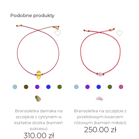
dmuchanego
misia
(1,5
Podobne produkty
cm)
Bransoletka damska na
Bransoletka na szczęście z
szczęście z cytrynem w
przelotowym kwarcem
kształcie stożka (kamień
różowym (kamień miłości)
250.00
zł
sukcesu)
310.00
zł
Ten