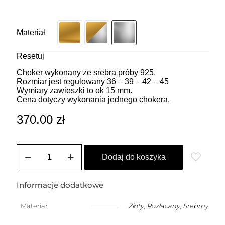
Materiał
Resetuj
Choker wykonany ze srebra próby 925.
Rozmiar jest regulowany 36 – 39 – 42 – 45
Wymiary zawieszki to ok 15 mm.
Cena dotyczy wykonania jednego chokera.
370.00
zł
ilość
ZOZO
Dodaj do koszyka
CHARMS
-
Choker
Informacje dodatkowe
z
przywieszką
Materiał
Złoty
,
Pozłacany
,
Srebrny
w
kształcie