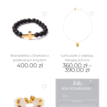
Ten
produkt
produkt
ma
ma
wiele
wiele
wariantów.
wariantów.
Opcje
Opcje
można
można
wybrać
wybrać
na
na
stronie
stronie
produktu
produktu
Bransoletka z Onyksów z
Łańcuszek z większą
pozłacanym krzyżem
Maryjką (2,5 cm)
400.00
zł
360.00
zł
–
390.00
zł
Ten
produkt
ma
wiele
wariantów.
Opcje
można