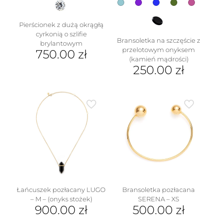
Pierścionek z dużą okrągłą
cyrkonią o szlifie
Bransoletka na szczęście z
brylantowym
przelotowym onyksem
750.00
zł
(kamień mądrości)
Ten
250.00
zł
produkt
Ten
ma
produkt
wiele
ma
wariantów.
wiele
Opcje
wariantów.
można
Opcje
wybrać
można
na
wybrać
stronie
na
produktu
stronie
produktu
Łańcuszek pozłacany LUGO
Bransoletka pozłacana
– M – (onyks stożek)
SERENA – XS
900.00
zł
500.00
zł