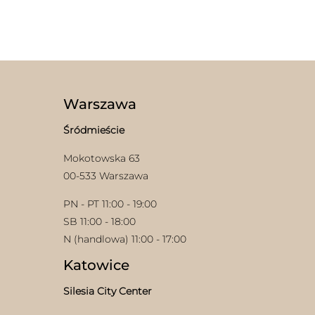
Ten
produkt
ma
wiele
wariantów.
Opcje
można
wybrać
Warszawa
na
w
stronie
Śródmieście
produktu
Mokotowska 63
00-533 Warszawa
PN - PT 11:00 - 19:00
SB 11:00 - 18:00
N (handlowa) 11:00 - 17:00
Katowice
Silesia City Center