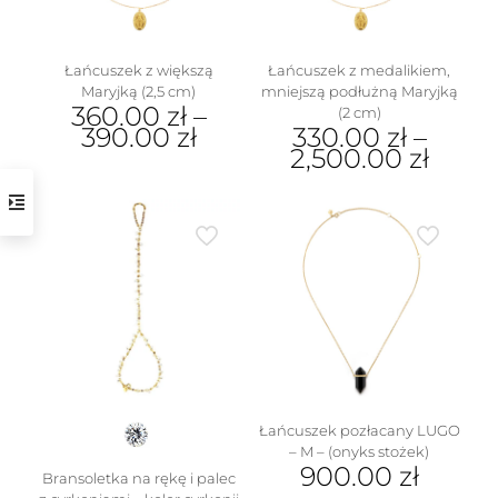
stronie
produktu
Łańcuszek z większą
Łańcuszek z medalikiem,
Maryjką (2,5 cm)
mniejszą podłużną Maryjką
360.00
zł
–
(2 cm)
390.00
zł
330.00
zł
–
2,500.00
zł
Ten
produkt
Ten
ma
produkt
wiele
ma
wariantów.
wiele
Opcje
wariantów.
można
Opcje
wybrać
można
na
wybrać
stronie
na
produktu
stronie
produktu
Łańcuszek pozłacany LUGO
– M – (onyks stożek)
900.00
zł
Bransoletka na rękę i palec