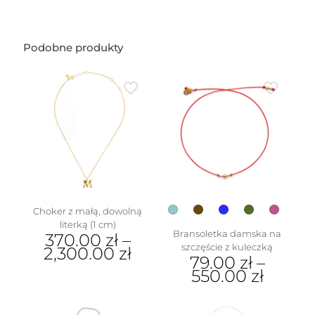
kształcie
dmuchanego
misia
(1,5
Podobne produkty
cm)
Choker z małą, dowolną
literką (1 cm)
Bransoletka damska na
370.00
zł
–
szczęście z kuleczką
2,300.00
zł
79.00
zł
–
Ten
550.00
zł
produkt
Ten
ma
produkt
wiele