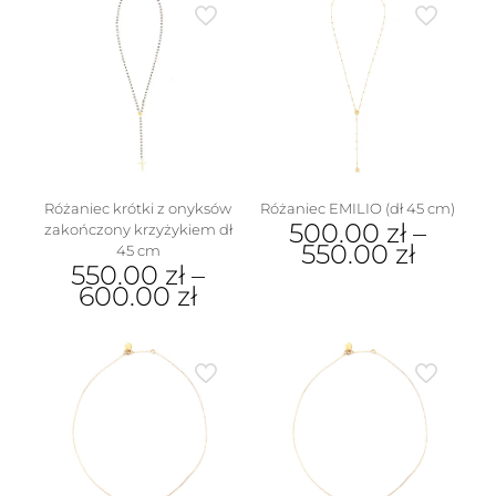
ma
wariantów.
wiele
Opcje
wariantów.
można
Opcje
wybrać
można
na
wybrać
stronie
na
produktu
stronie
produktu
Różaniec krótki z onyksów
Różaniec EMILIO (dł 45 cm)
500.00
zł
–
zakończony krzyżykiem dł
550.00
zł
45 cm
550.00
zł
–
Ten
600.00
zł
produkt
Ten
ma
produkt
wiele
ma
wariantów.
wiele
Opcje
wariantów.
można
Opcje
wybrać
można
na
wybrać
stronie
na
produktu