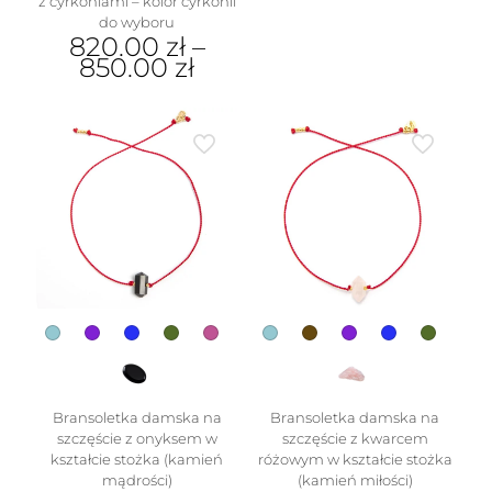
z cyrkoniami – kolor cyrkonii
Ten
do wyboru
produkt
820.00
zł
–
ma
850.00
zł
wiele
wariantów.
Ten
Opcje
produkt
można
ma
wybrać
wiele
na
wariantów.
stronie
Opcje
produktu
można
wybrać
na
stronie
produktu
Bransoletka damska na
Bransoletka damska na
szczęście z onyksem w
szczęście z kwarcem
kształcie stożka (kamień
różowym w kształcie stożka
mądrości)
(kamień miłości)