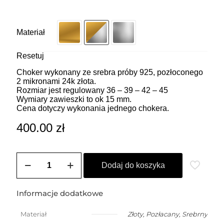
Materiał
Resetuj
Choker wykonany ze srebra próby 925, pozłoconego
2 mikronami 24k złota.
Rozmiar jest regulowany 36 – 39 – 42 – 45
Wymiary zawieszki to ok 15 mm.
Cena dotyczy wykonania jednego chokera.
400.00
zł
ilość
ZOZO
Dodaj do koszyka
CHARMS
-
Choker
Informacje dodatkowe
z
przywieszką
Materiał
Złoty
,
Pozłacany
,
Srebrny
w