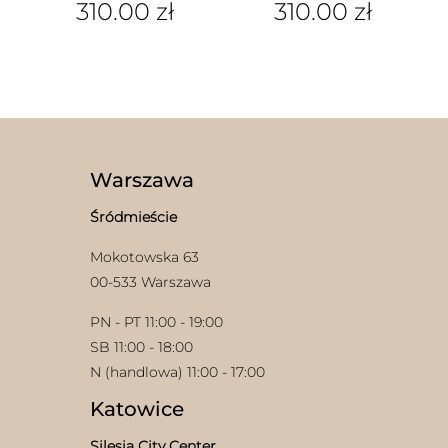
310.00
zł
310.00
zł
Ten
Ten
produkt
produkt
ma
ma
wiele
wiele
wariantów.
wariantów.
Opcje
Opcje
można
można
wybrać
wybrać
w
Warszawa
na
na
stronie
stronie
Śródmieście
produktu
produktu
Mokotowska 63
00-533 Warszawa
PN - PT 11:00 - 19:00
SB 11:00 - 18:00
N (handlowa) 11:00 - 17:00
Katowice
Silesia City Center