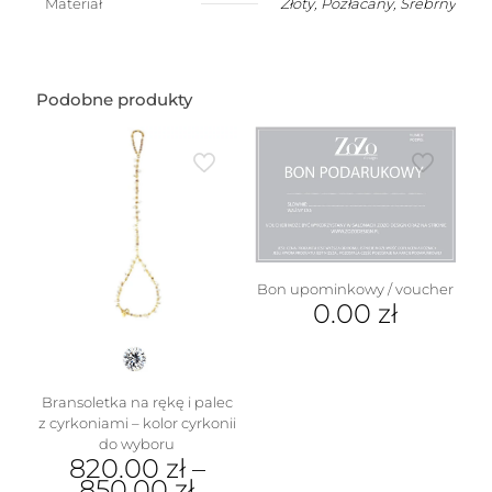
Materiał
Złoty
,
Pozłacany
,
Srebrny
w
kształcie
dmuchanego
ananasa
(1,5
Podobne produkty
cm)
Bon upominkowy / voucher
0.00
zł
Bransoletka na rękę i palec
z cyrkoniami – kolor cyrkonii
do wyboru
820.00
zł
–
850.00
zł