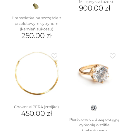
– M – (onyks stożek)
900.00
zł
Ten
Bransoletka na szczęście z
produkt
przelotowym cytrynem
ma
(kamień sukcesu)
wiele
250.00
zł
wariantów.
Ten
Opcje
produkt
można
ma
wybrać
wiele
na
wariantów.
stronie
Opcje
produktu
można
wybrać
na
stronie
produktu
Choker VIPERA (żmijka)
450.00
zł
Pierścionek z dużą okrągłą
cyrkonią o szlifie
brylantowym