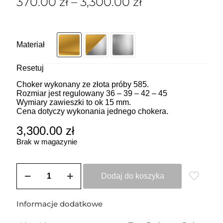
370.00
zł
–
3,300.00
zł
Materiał
Resetuj
Choker wykonany ze złota próby 585.
Rozmiar jest regulowany 36 – 39 – 42 – 45
Wymiary zawieszki to ok 15 mm.
Cena dotyczy wykonania jednego chokera.
3,300.00
zł
Brak w magazynie
ilość
ZOZO
Dodaj do koszyka
CHARMS
-
Choker
Informacje dodatkowe
z
przywieszką