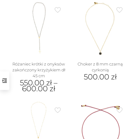
ma
produkt
wiele
ma
wariantów.
wiele
Opcje
wariantów.
można
Opcje
wybrać
można
na
wybrać
stronie
na
produktu
stronie
produktu
Różaniec krótki z onyksów
Choker z 8 mm czarną
zakończony krzyżykiem dł
cyrkonią
500.00
zł
45 cm
550.00
zł
–
600.00
zł
Ten
produkt
ma
wiele
wariantów.
Opcje
można
wybrać