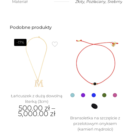
Materiał
Złoty
,
Pozłacany
,
Srebrny
w
kształcie
dmuchanego
ananasa
(1,5
Podobne produkty
cm)
-17%
Łańcuszek z dużą dowolną
literką (3cm)
500.00
zł
–
5,000.00
zł
Bransoletka na szczęście z
Ten
przelotowym onyksem
produkt
(kamień mądrości)
ma