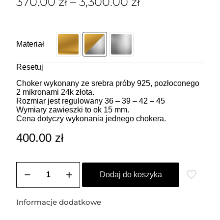
370.00
zł
–
3,300.00
zł
Materiał
Resetuj
Choker wykonany ze srebra próby 925, pozłoconego
2 mikronami 24k złota.
Rozmiar jest regulowany 36 – 39 – 42 – 45
Wymiary zawieszki to ok 15 mm.
Cena dotyczy wykonania jednego chokera.
400.00
zł
ilość
ZOZO
Dodaj do koszyka
CHARMS
-
Choker
Informacje dodatkowe
z
przywieszką