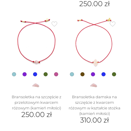
250.00
zł
wiele
Ten
wariantów.
produkt
Opcje
ma
można
wiele
wybrać
wariantów.
na
Opcje
stronie
można
produktu
wybrać
na
stronie
produktu
Bransoletka na szczęście z
Bransoletka damska na
przelotowym kwarcem
szczęście z kwarcem
różowym (kamień miłości)
różowym w kształcie stożka
250.00
zł
(kamień miłości)
310.00
zł
Ten
produkt
Ten