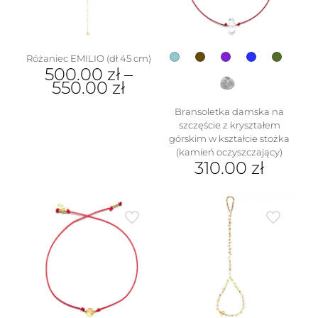
na
stronie
produktu
Różaniec EMILIO (dł 45 cm)
500.00
zł
–
550.00
zł
Ten
Bransoletka damska na
produkt
szczęście z kryształem
ma
górskim w kształcie stożka
wiele
(kamień oczyszczający)
wariantów.
310.00
zł
Opcje
Ten
można
produkt
wybrać
ma
na
wiele
stronie
wariantów.
produktu
Opcje
można
wybrać
na
stronie