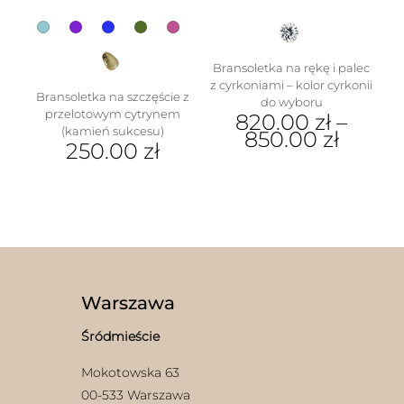
produktu
Bransoletka na rękę i palec
z cyrkoniami – kolor cyrkonii
Bransoletka na szczęście z
do wyboru
przelotowym cytrynem
820.00
zł
–
(kamień sukcesu)
850.00
zł
250.00
zł
w
Ten
Ten
produkt
produkt
ma
ma
wiele
wiele
wariantów.
wariantów.
Opcje
Opcje
można
można
wybrać
wybrać
na
Warszawa
na
stronie
stronie
produktu
Śródmieście
produktu
Mokotowska 63
00-533 Warszawa