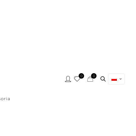
0
0
oria