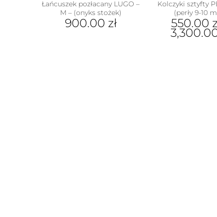
Łańcuszek pozłacany LUGO –
Kolczyki sztyfty 
M – (onyks stożek)
(perły 9-10 
900.00
zł
550.00
z
3,300.0
Ten
produkt
Ten
ma
prod
wiele
ma
wariantów.
wiel
Opcje
wari
można
Opcj
wybrać
moż
na
wybr
stronie
na
produktu
stron
prod