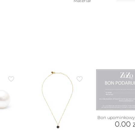
kształcie
Materiał
dmuchanej
kokardki
(1,5
cm)
Bon upominkowy 
0.00