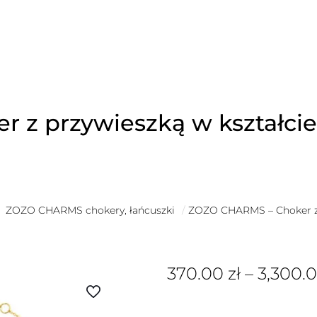
 z przywieszką w kształci
ZOZO CHARMS chokery, łańcuszki
/
ZOZO CHARMS – Choker z p
370.00
zł
–
3,300.