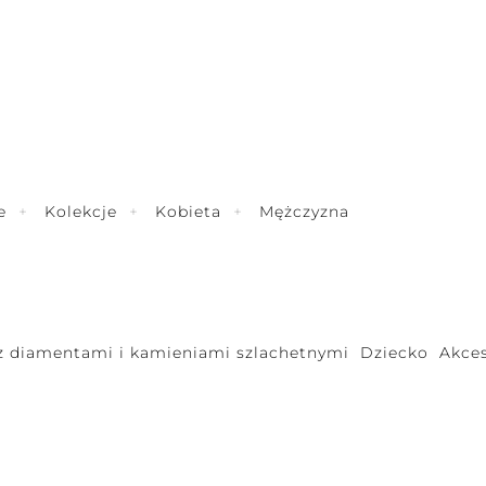
e
Kolekcje
Kobieta
Mężczyzna
 z diamentami i kamieniami szlachetnymi
Dziecko
Akces