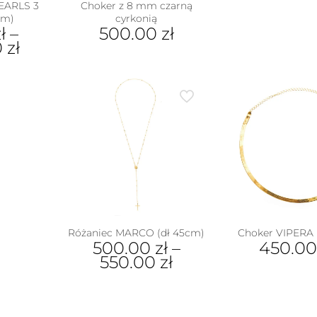
PEARLS 3
Choker z 8 mm czarną
mm)
cyrkonią
ł
–
500.00
zł
0
zł
ukt
e
antów.
e
na
ać
ie
uktu
Różaniec MARCO (dł 45cm)
Choker VIPERA 
500.00
zł
–
450.0
550.00
zł
Ten
produkt
ma