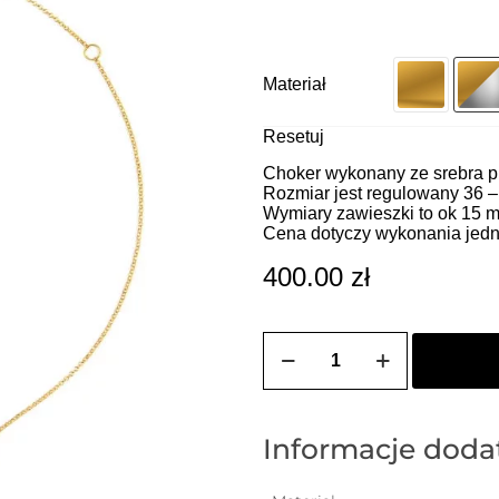
Materiał
Resetuj
Choker wykonany ze srebra pr
Rozmiar jest regulowany 36 –
Wymiary zawieszki to ok 15 
Cena dotyczy wykonania jedn
400.00
zł
ilość
ZOZO
CHARMS
-
Choker
z
Informacje dod
przywieszką
w