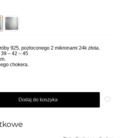
óby 925, pozłoconego 2 mikronami 24k złota.
 39 – 42 – 45
mm.
ego chokera.
Dodaj do koszyka
atkowe