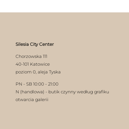
e
antów.
e
na
ać
ie
uktu
Silesia City Center
Chorzowska 111
40-101 Katowice
poziom 0, aleja Tyska
PN - SB 10:00 - 21:00
N (handlowa) - butik czynny według grafiku
otwarcia galerii