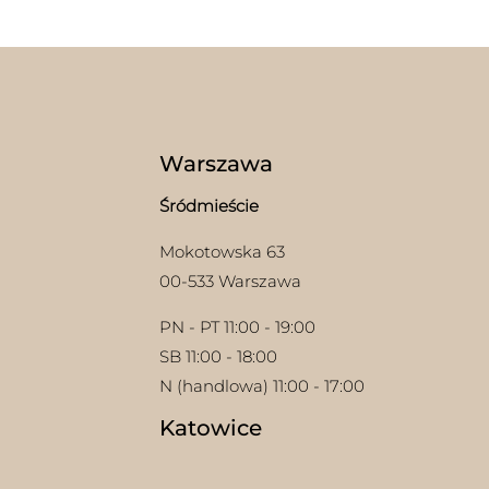
wiel
Opcje
wari
można
Opcj
wybrać
moż
na
wybr
stronie
na
produktu
stron
prod
Warszawa
Śródmieście
Mokotowska 63
00-533 Warszawa
PN - PT 11:00 - 19:00
SB 11:00 - 18:00
N (handlowa) 11:00 - 17:00
Katowice
w