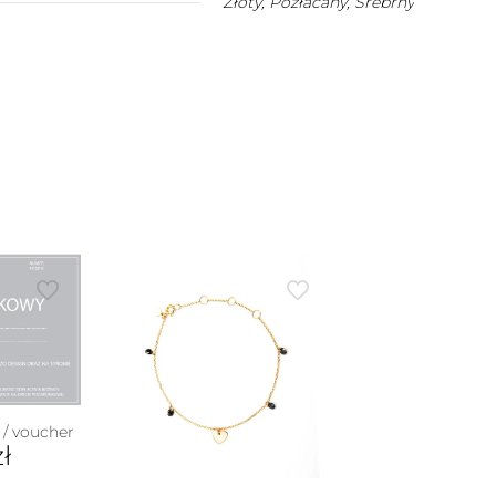
Złoty
,
Pozłacany
,
Srebrny
/ voucher
zł