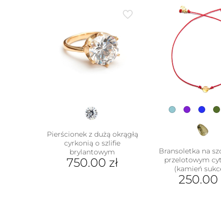
Pierścionek z dużą okrągłą
cyrkonią o szlifie
Bransoletka na sz
brylantowym
750.00
zł
przelotowym cy
(kamień sukc
Ten
250.00
produkt
Ten
ma
prod
wiele
ma
wariantów.