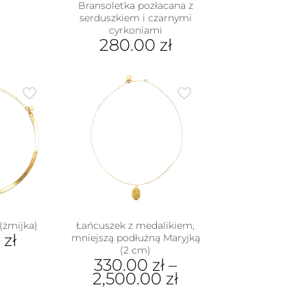
Bransoletka pozłacana z
serduszkiem i czarnymi
cyrkoniami
280.00
zł
(żmijka)
Łańcuszek z medalikiem,
0
zł
mniejszą podłużną Maryjką
(2 cm)
330.00
zł
–
2,500.00
zł
Ten