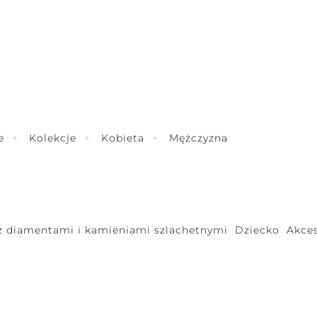
e
Kolekcje
Kobieta
Mężczyzna
 z diamentami i kamieniami szlachetnymi
Dziecko
Akces