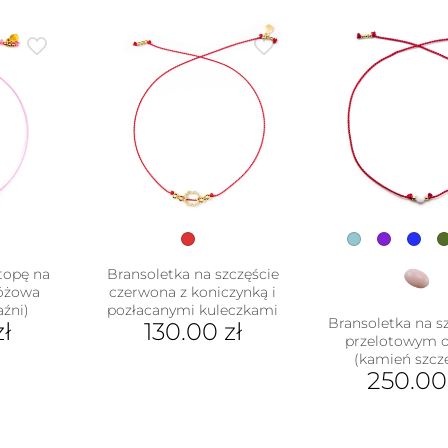
topę na
Bransoletka na szczęście
różowa
czerwona z koniczynką i
aźni)
pozłacanymi kuleczkami
Bransoletka na sz
zł
130.00
zł
przelotowym 
(kamień szcz
250.0
Ten
pro
ma