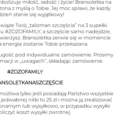
olizuje miłość, radość i życie! Bransoletka na
zona z myślą o Tobie. Jej moc sprawi, że każdy
dzień stanie się wyjątkowy!
wiąże Twój „talizman szczęścia” na 3 supełki.
u #ZOZOFAMILY, a szczęście samo nadejdzie,
 uwierzysz. Bransoletka zerwie się w momencie
a energia zostanie Tobie przekazana.
ugość pod indywidualne zamówienie. Prosimy
ormacji w „uwagach”, składając zamówienie.
#ZOZOFAMILY
ANSOLETKANASZCZĘŚCIE
ożliwa tylko jeśli posiadają Państwo wszystkie
edwabnej nitki to 25 zł i można ją zrealizować
onarnym lub wysyłkowo, w przypadku wysyłki
oliczyć koszt wysyłki zwrotnej.