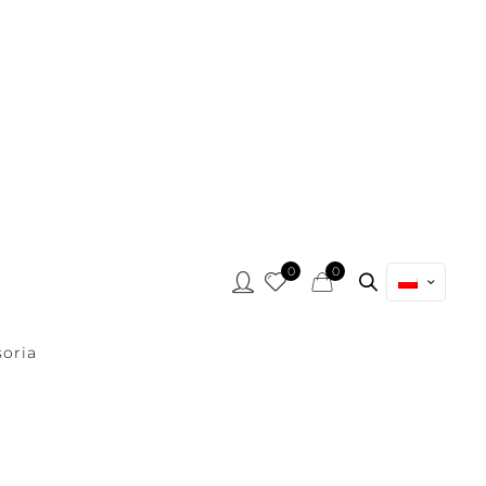
0
0
oria