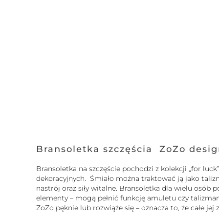
Bransoletka szczęścia ZoZo desi
Bransoletka na szczęście pochodzi z kolekcji „for l
dekoracyjnych. Śmiało można traktować ją jako tali
nastrój oraz siły witalne. Bransoletka dla wielu osó
elementy – mogą pełnić funkcję amuletu czy talizmanu.
ZoZo pęknie lub rozwiąże się – oznacza to, że całe je