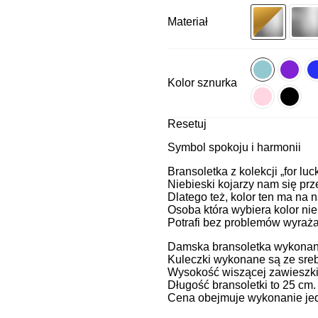
Materiał
Kolor sznurka
Resetuj
Symbol spokoju i harmonii
Bransoletka z kolekcji „for luc
Niebieski kojarzy nam się pr
Dlatego też, kolor ten ma na 
Osoba która wybiera kolor nie
Potrafi bez problemów wyrażać 
Damska bransoletka wykonana 
Kuleczki wykonane są ze sreb
Wysokość wiszącej zawieszki
Długość bransoletki to 25 cm
Cena obejmuje wykonanie jedn