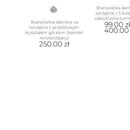
Bransoletka da
szczęście z 3 ku
zakończona turm
Bransoletka damska na
99.00
z
szczęście z przelotowym
400.0
kryształem górskim (kamień
oczyszczający)
Ten
250.00
zł
prod
ma
Ten
wiel
produkt
wari
ma
Opcj
wiele
moż
wariantów.
wybr
Opcje
na
można
stron
wybrać
prod
na
stronie
produktu
w