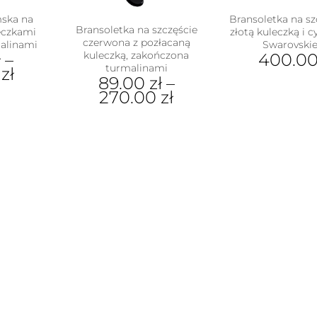
mska na
Bransoletka na sz
Bransoletka na szczęście
leczkami
złotą kuleczką i 
czerwona z pozłacaną
alinami
Swarovski
kuleczką, zakończona
ł
–
400.0
turmalinami
0
zł
89.00
zł
–
270.00
zł
ukt
Ten
produkt
e
ma
antów.
wiele
e
wariantów.
na
Opcje
ać
można
wybrać
ie
na
uktu
stronie
produktu