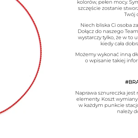
kolorów, pełen mocy. Symb
szczęście zostanie stwor
Twój 
Niech bliska Ci osoba za
Dołącz do naszego Team
wystarczy tylko, że w to
kiedy cała dobr
Możemy wykonać inną dł
o wpisanie takiej inf
#BR
Naprawa sznureczka jest m
elementy. Koszt wymiany j
w każdym punkcie stacj
należy d