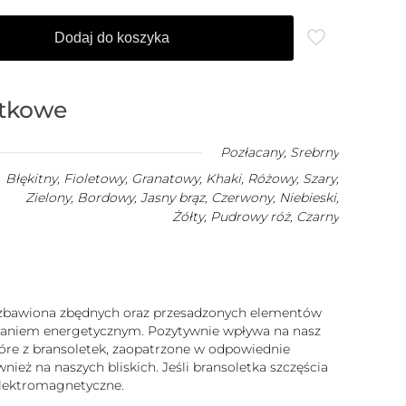
Dodaj do koszyka
atkowe
Pozłacany
,
Srebrny
Błękitny, Fioletowy, Granatowy, Khaki, Różowy, Szary,
Zielony, Bordowy, Jasny brąz, Czerwony, Niebieski,
Żółty, Pudrowy róż, Czarny
 pozbawiona zbędnych oraz przesadzonych elementów
iałaniem energetycznym. Pozytywnie wpływa na nasz
które z bransoletek, zaopatrzone w odpowiednie
ież na naszych bliskich. Jeśli bransoletka szczęścia
 elektromagnetyczne.