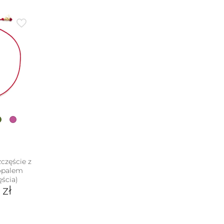
częście z
opalem
ęścia)
0
zł
dukt