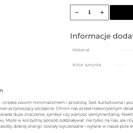
ilość
ZOZO
CHARMS
-
bransoletka
damska
Informacje dod
na
szczęście
z
Materiał
ptaszkiem
Kolor sznurka
gn
uck”. Urzeka swoim minimalizmem i prostotą. Jest kunsztowna i
zman przynoszący szczęście. Chroni nas przed niekorzystnym dz
b posiada duże znaczenie, symbol czy wartość sentymentalną. Nie
 Może w korzystny sposób oddziaływać nie tylko na nas, ale równ
j zasoby dobrej energii zostały wyczerpane i wylane w nasze pole