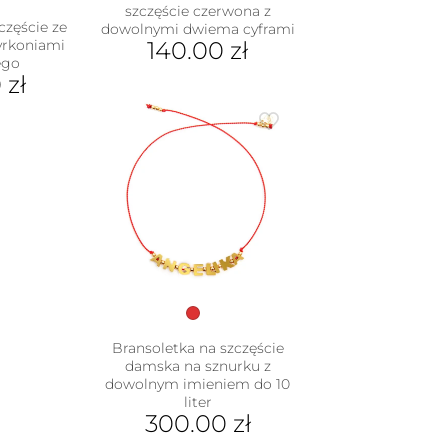
szczęście czerwona z
częście ze
dowolnymi dwiema cyframi
cyrkoniami
140.00
zł
ego
0
zł
Bransoletka na szczęście
damska na sznurku z
dowolnym imieniem do 10
liter
300.00
zł