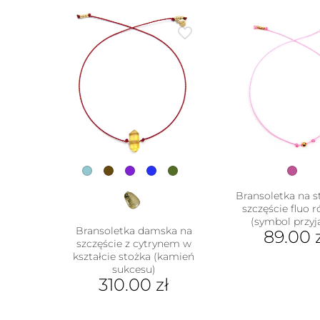
Bransoletka na s
szczęście fluo 
(symbol przyj
Bransoletka damska na
89.00
szczęście z cytrynem w
kształcie stożka (kamień
sukcesu)
310.00
zł
Ten
produkt