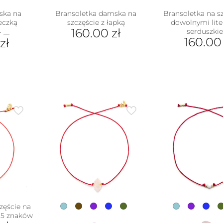
ska na
Bransoletka damska na
Bransoletka na sz
leczką
szczęście z łapką
dowolnymi lite
ł
–
160.00
zł
serduszki
160.0
zł
Ten
Ten
produkt
pro
ukt
ma
ma
wiele
wiel
e
wariantów.
war
antów.
Opcje
Opc
e
można
moż
na
wybrać
wyb
ać
na
na
stronie
stro
ie
produktu
pro
uktu
zęście na
 5 znaków