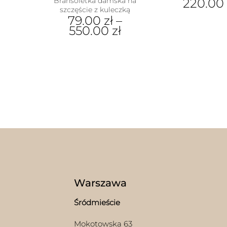
Bransoletka damska na
220.0
szczęście z kuleczką
79.00
zł
–
550.00
zł
Ten
produkt
ma
wiele
wariantów.
Opcje
można
wybrać
na
stronie
produktu
Warszawa
Śródmieście
Mokotowska 63