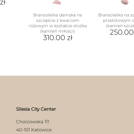
0
zł
Bransoletka damska na
Bransoletka na sz
szczęście z kwarcem
przelotowym 
różowym w kształcie stożka
(kamień szcz
250.0
(kamień miłości)
310.00
zł
Ten
Ten
pro
produkt
ma
ma
wiel
wiele
war
wariantów.
Opc
Opcje
moż
można
wyb
wybrać
na
na
stro
stronie
pro
produktu
Silesia City Center
Chorzowska 111
40-101 Katowice