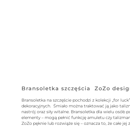
Bransoletka szczęścia ZoZo desi
Bransoletka na szczęście pochodzi z kolekcji „for l
dekoracyjnych. Śmiało można traktować ją jako tali
nastrój oraz siły witalne. Bransoletka dla wielu osó
elementy – mogą pełnić funkcję amuletu czy talizmanu.
ZoZo pęknie lub rozwiąże się – oznacza to, że całe je