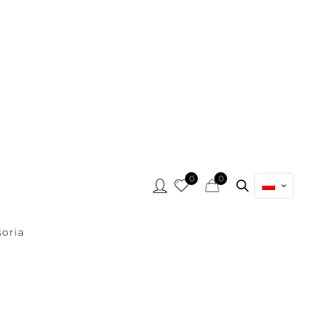
0
0
oria