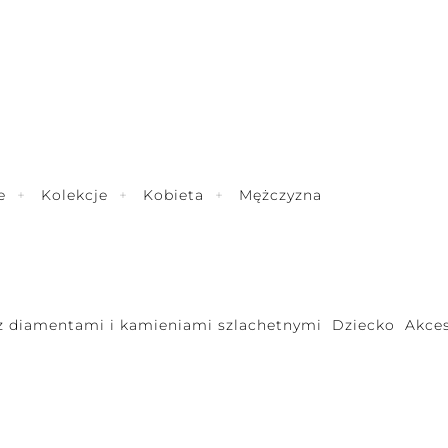
e
Kolekcje
Kobieta
Mężczyzna
 z diamentami i kamieniami szlachetnymi
Dziecko
Akces