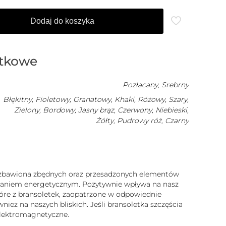
Dodaj do koszyka
atkowe
Pozłacany
,
Srebrny
Błękitny, Fioletowy, Granatowy, Khaki, Różowy, Szary,
Zielony, Bordowy, Jasny brąz, Czerwony, Niebieski,
Żółty, Pudrowy róż, Czarny
 pozbawiona zbędnych oraz przesadzonych elementów
iałaniem energetycznym. Pozytywnie wpływa na nasz
które z bransoletek, zaopatrzone w odpowiednie
ież na naszych bliskich. Jeśli bransoletka szczęścia
 elektromagnetyczne.