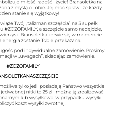
olizuje miłość, radość i życie! Bransoletka na
zona z myślą o Tobie. Jej moc sprawi, że każdy
dzień stanie się wyjątkowy!
wiąże Twój „talizman szczęścia” na 3 supełki.
u #ZOZOFAMILY, a szczęście samo nadejdzie,
 uwierzysz. Bransoletka zerwie się w momencie
a energia zostanie Tobie przekazana.
ugość pod indywidualne zamówienie. Prosimy
ormacji w „uwagach”, składając zamówienie.
#ZOZOFAMILY
ANSOLETKANASZCZĘŚCIE
ożliwa tylko jeśli posiadają Państwo wszystkie
edwabnej nitki to 25 zł i można ją zrealizować
onarnym lub wysyłkowo, w przypadku wysyłki
oliczyć koszt wysyłki zwrotnej.