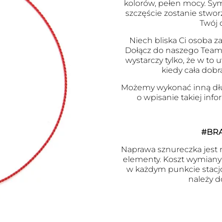
kolorów, pełen mocy. Symb
szczęście zostanie stwor
Twój 
Niech bliska Ci osoba za
Dołącz do naszego Team
wystarczy tylko, że w to
kiedy cała dobr
Możemy wykonać inną dł
o wpisanie takiej inf
#BR
Naprawa sznureczka jest m
elementy. Koszt wymiany j
w każdym punkcie stacj
należy d