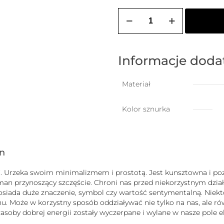
ilość
ZOZO
CHARMS
-
bransoletka
damska
Informacje dod
na
szczęście
z
Materiał
ptaszkiem
Kolor sznurka
gn
uck”. Urzeka swoim minimalizmem i prostotą. Jest kunsztowna i
zman przynoszący szczęście. Chroni nas przed niekorzystnym dz
b posiada duże znaczenie, symbol czy wartość sentymentalną. Nie
 Może w korzystny sposób oddziaływać nie tylko na nas, ale równ
j zasoby dobrej energii zostały wyczerpane i wylane w nasze pole