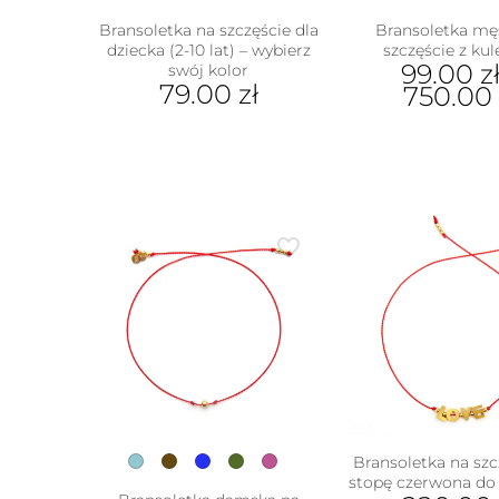
Bransoletka na szczęście dla
Bransoletka mę
dziecka (2-10 lat) – wybierz
szczęście z ku
99.00
z
swój kolor
79.00
zł
750.00
Ten
Ten
produkt
prod
ma
ma
wiele
wiel
wariantów.
wari
Opcje
Opcj
można
moż
wybrać
wybr
na
na
stronie
stron
produktu
prod
Bransoletka na szc
w
stopę czerwona do