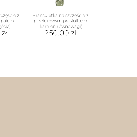
częście z
Bransoletka na szczęście z
opalem
przelotowym prasiolitem
ęścia)
(kamień równowagi)
0
zł
250.00
zł
Ten
dukt
produkt
ma
e
wiele
iantów.
wariantów.
je
Opcje
na
można
rać
wybrać
na
nie
stronie
duktu
produktu