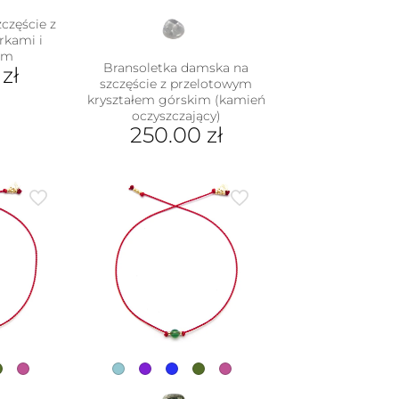
częście z
rkami i
em
Bransoletka damska na
0
zł
szczęście z przelotowym
kryształem górskim (kamień
oczyszczający)
dukt
250.00
zł
e
Ten
iantów.
produkt
je
ma
na
wiele
rać
wariantów.
Opcje
nie
można
duktu
wybrać
na
stronie
produktu