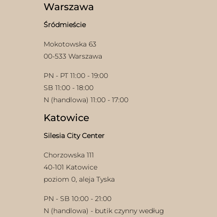
wybrać
Warszawa
na
stronie
Śródmieście
produktu
Mokotowska 63
00-533 Warszawa
PN - PT 11:00 - 19:00
SB 11:00 - 18:00
N (handlowa) 11:00 - 17:00
Katowice
Silesia City Center
Chorzowska 111
40-101 Katowice
poziom 0, aleja Tyska
PN - SB 10:00 - 21:00
N (handlowa) - butik czynny według