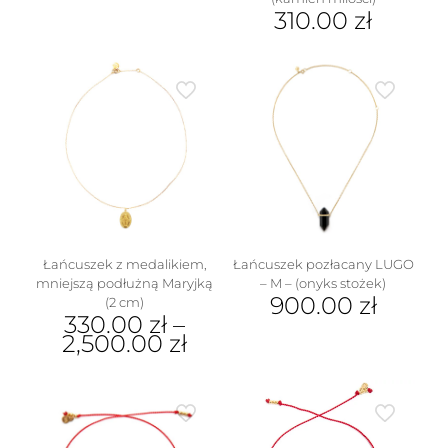
wiele
310.00
zł
wariantów.
Ten
Opcje
produkt
można
ma
wybrać
wiele
na
wariantów.
stronie
Opcje
produktu
można
wybrać
na
stronie
produktu
Łańcuszek z medalikiem,
Łańcuszek pozłacany LUGO
mniejszą podłużną Maryjką
– M – (onyks stożek)
900.00
zł
(2 cm)
330.00
zł
–
Ten
2,500.00
zł
produkt
Ten
ma
produkt
wiele
ma
wariantów.
wiele
Opcje
wariantów.
można