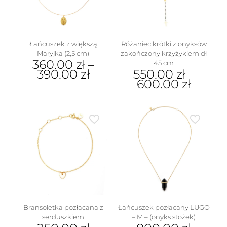
stronie
produktu
Łańcuszek z większą
Różaniec krótki z onyksów
Maryjką (2,5 cm)
zakończony krzyżykiem dł
360.00
zł
–
45 cm
390.00
zł
550.00
zł
–
600.00
zł
Ten
w
produkt
Ten
ma
produkt
wiele
ma
wariantów.
wiele
Opcje
wariantów.
można
Opcje
wybrać
można
na
wybrać
stronie
na
produktu
stronie
produktu
Bransoletka pozłacana z
Łańcuszek pozłacany LUGO
serduszkiem
– M – (onyks stożek)