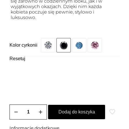
się zarówno w codziennym looku, jak i w
wyjątkowych okazjach. Dzięki nim każda
kobieta poczuje się pewnie, stylowo i
luksusowo.
Kolor cyrkonii
Resetuj
ilość
Kolczyki
Dodaj do koszyka
sztyfty
złote
DIANA
Informacje dodatkowe