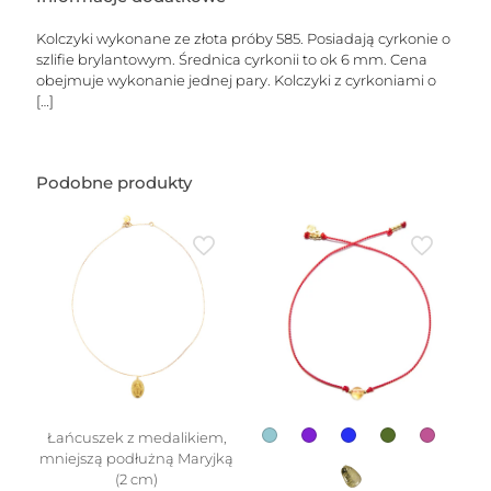
(6
mm)
Kolczyki wykonane ze złota próby 585. Posiadają cyrkonie o
szlifie brylantowym. Średnica cyrkonii to ok 6 mm. Cena
obejmuje wykonanie jednej pary. Kolczyki z cyrkoniami o
[…]
Podobne produkty
Łańcuszek z medalikiem,
mniejszą podłużną Maryjką
(2 cm)