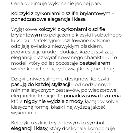
Cena obejmuje wykonanie jednej pary.
Kolczyki z cyrkoniami o szlifie brylantowym –
ponadczasowa elegancja i klasa
Wyjątkowe
kolczyki z cyrkoniami o szlifie
brylantowym
to połączenie klasyki i subtelnego
luksusu. Perfekcyjnie oszlifowane cyrkonie
odbijają światło z niezwykłym blaskiem,
podkreślając urodę i dodając każdej stylizacji
elegancji oraz wyrafinowanego charakteru. To
model, który od lat pozostaje
bestsellerem
wśród kobiet ceniących wyjątkową biżuterię.
Dzięki uniwersalnemu designowi kolczyki
pasują do każdej stylizacji
– od codziennych,
minimalistycznych zestawów, po wieczorowe,
eleganckie kreacje. To
ponadczasowa biżuteria
,
która
nigdy nie wyjdzie z mody
, łącząc w sobie
klasyczną formę, blask i najwyższą jakość
wykonania.
Kolczyki o szlifie brylantowym to symbol
elegancji i klasy
, który doskonale komponuje