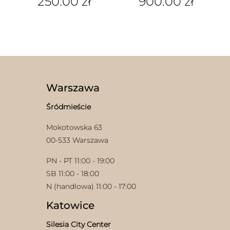
250.00
zł
900.00
zł
Ten
produkt
ma
wiele
wariantów.
Opcje
można
wybrać
Warszawa
na
stronie
Śródmieście
produktu
Mokotowska 63
00-533 Warszawa
PN - PT 11:00 - 19:00
SB 11:00 - 18:00
N (handlowa) 11:00 - 17:00
Katowice
Silesia City Center