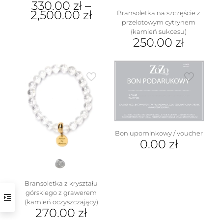
330.00
zł
–
2,500.00
zł
Bransoletka na szczęście z
przelotowym cytrynem
Ten
(kamień sukcesu)
produkt
250.00
zł
ma
Ten
wiele
produkt
wariantów.
ma
Opcje
wiele
można
wariantów.
wybrać
Opcje
na
można
stronie
wybrać
produktu
na
Bon upominkowy / voucher
stronie
0.00
zł
produktu
Bransoletka z kryształu
górskiego z grawerem
(kamień oczyszczający)
270.00
zł