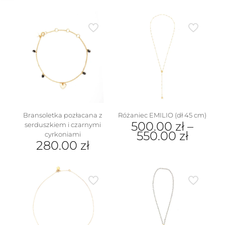
Bransoletka pozłacana z
Różaniec EMILIO (dł 45 cm)
500.00
zł
–
serduszkiem i czarnymi
550.00
zł
cyrkoniami
280.00
zł
Ten
produkt
ma
wiele
wariantów.
Opcje
można
wybrać
na