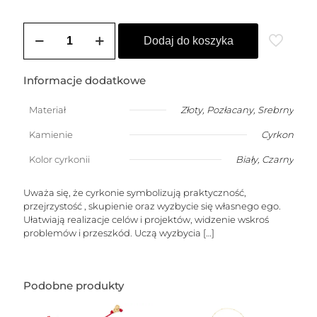
ilość
Kolczyki
Dodaj do koszyka
sztyfty
z
3
Informacje dodatkowe
cyrkoniami
4mm
Materiał
Złoty
,
Pozłacany
,
Srebrny
Kamienie
Cyrkon
Kolor cyrkonii
Biały
,
Czarny
Uważa się, że cyrkonie symbolizują praktyczność,
przejrzystość , skupienie oraz wyzbycie się własnego ego.
Ułatwiają realizacje celów i projektów, widzenie wskroś
problemów i przeszkód. Uczą wyzbycia
[…]
Podobne produkty