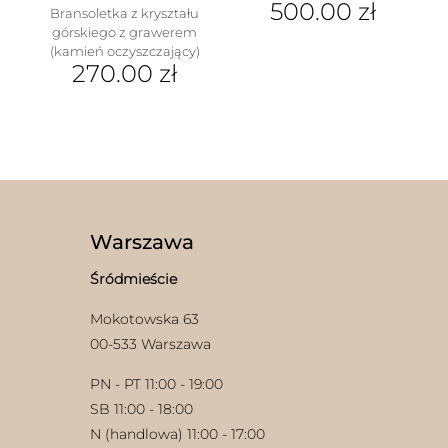
500.00
zł
Bransoletka z kryształu
górskiego z grawerem
(kamień oczyszczający)
270.00
zł
Warszawa
Śródmieście
Mokotowska 63
00-533 Warszawa
PN - PT 11:00 - 19:00
SB 11:00 - 18:00
N (handlowa) 11:00 - 17:00