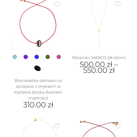
Różaniec MARCO (dł 45cm)
500.00
zł
–
550.00
zł
Ten
Bransoletka damska na
produkt
szczęście z onyksem w
ma
kształcie stożka (kamień
wiele
mądrości)
wariantów.
310.00
zł
Opcje
Ten
można
produkt
wybrać
ma
na
wiele
stronie
wariantów.
produktu