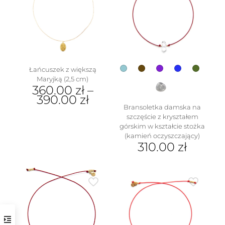
Opcje
można
wybrać
na
stronie
produktu
Łańcuszek z większą
Maryjką (2,5 cm)
360.00
zł
–
390.00
zł
Bransoletka damska na
Ten
szczęście z kryształem
produkt
górskim w kształcie stożka
ma
(kamień oczyszczający)
wiele
310.00
zł
wariantów.
Ten
Opcje
produkt
można
ma
wybrać
wiele
na
wariantów.
stronie
Opcje
produktu
można