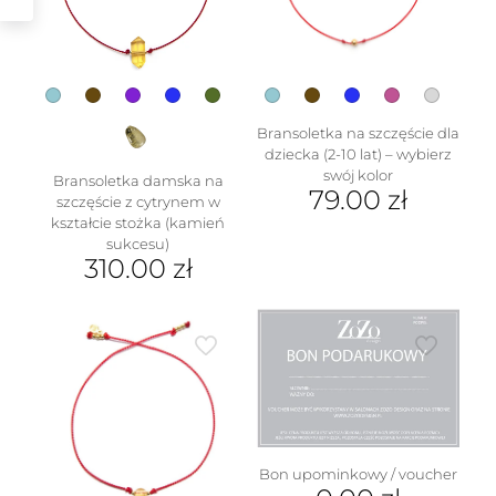
wybrać
na
stronie
produktu
Bransoletka na szczęście dla
dziecka (2-10 lat) – wybierz
swój kolor
Bransoletka damska na
79.00
zł
szczęście z cytrynem w
kształcie stożka (kamień
Ten
sukcesu)
produkt
310.00
zł
ma
wiele
Ten
wariantów.
produkt
Opcje
ma
można
wiele
wybrać
wariantów.
na
Opcje
stronie
można
produktu
wybrać
na
Bon upominkowy / voucher
stronie