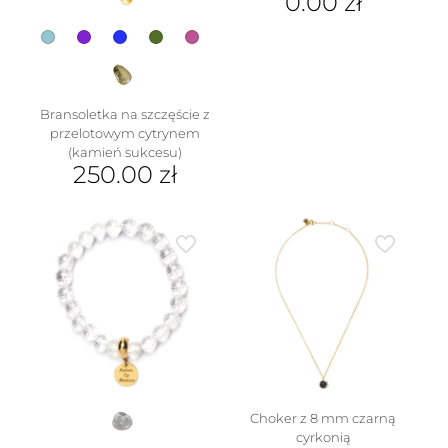
0.00
zł
produktu
Bransoletka na szczęście z
przelotowym cytrynem
(kamień sukcesu)
250.00
zł
w
Ten
produkt
ma
wiele
wariantów.
Opcje
można
wybrać
na
stronie
produktu
Choker z 8 mm czarną
cyrkonią