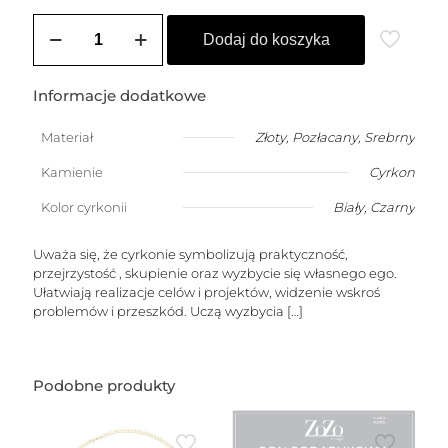
ilość
Kolczyki
Dodaj do koszyka
sztyfty
z
3
Informacje dodatkowe
cyrkoniami
4mm
Materiał
Złoty
,
Pozłacany
,
Srebrny
Kamienie
Cyrkon
Kolor cyrkonii
Biały
,
Czarny
Uważa się, że cyrkonie symbolizują praktyczność,
przejrzystość , skupienie oraz wyzbycie się własnego ego.
Ułatwiają realizacje celów i projektów, widzenie wskroś
problemów i przeszkód. Uczą wyzbycia
[…]
Podobne produkty