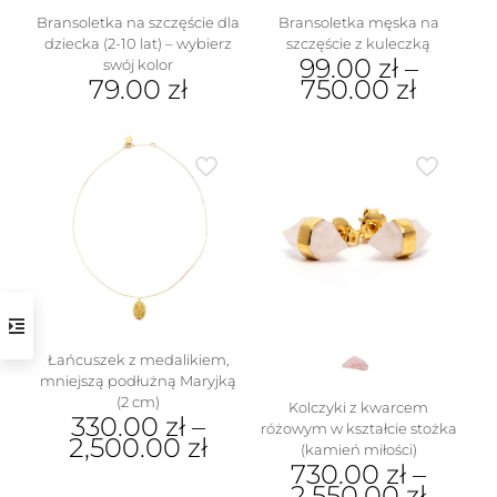
Bransoletka na szczęście dla
Bransoletka męska na
dziecka (2-10 lat) – wybierz
szczęście z kuleczką
99.00
zł
–
swój kolor
79.00
zł
750.00
zł
Ten
Ten
produkt
produkt
ma
ma
wiele
wiele
wariantów.
wariantów.
Opcje
Opcje
można
można
wybrać
wybrać
na
na
stronie
stronie
produktu
produktu
Łańcuszek z medalikiem,
mniejszą podłużną Maryjką
(2 cm)
Kolczyki z kwarcem
330.00
zł
–
różowym w kształcie stożka
2,500.00
zł
(kamień miłości)
730.00
zł
–
Ten
2,550.00
zł
produkt