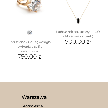
Opcje
można
wybrać
na
stronie
produktu
Łańcuszek pozłacany LUGO
– M – (onyks stożek)
900.00
zł
w
Pierścionek z dużą okrągłą
cyrkonią o szlifie
Ten
brylantowym
produkt
750.00
zł
ma
wiele
Ten
wariantów.
produkt
Opcje
ma
można
wiele
wybrać
wariantów.
na
Opcje
stronie
można
produktu
wybrać
Warszawa
na
stronie
Śródmieście