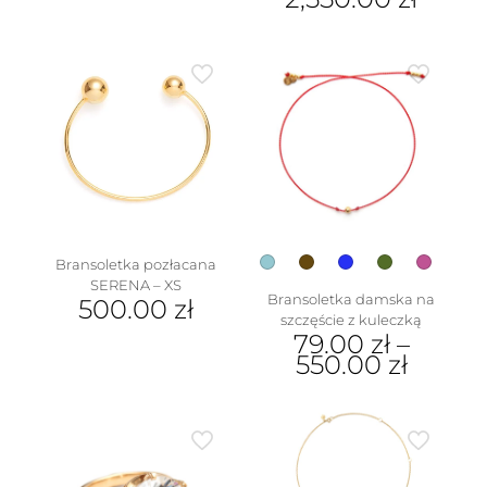
ma
Ten
wiele
produkt
wariantów.
ma
Opcje
wiele
można
wariantów.
wybrać
Opcje
na
można
stronie
wybrać
produktu
na
stronie
produktu
Bransoletka pozłacana
SERENA – XS
Bransoletka damska na
500.00
zł
szczęście z kuleczką
79.00
zł
–
550.00
zł
Ten
produkt
ma
wiele
wariantów.