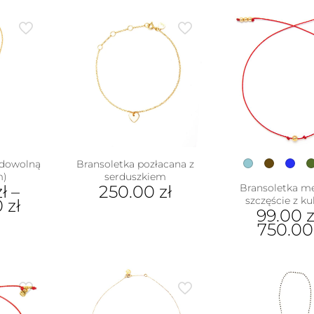
 dowolną
Bransoletka pozłacana z
m)
serduszkiem
zł
–
250.00
zł
Bransoletka m
szczęście z ku
0
zł
99.00
z
750.0
ukt
Ten
pro
e
ma
antów.
wiel
e
war
na