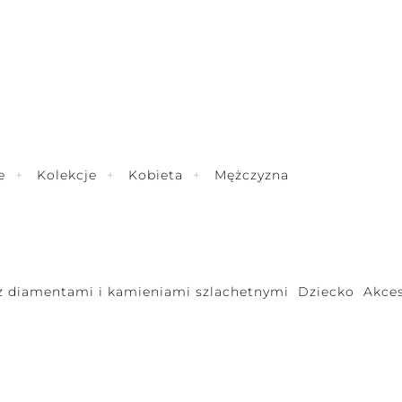
e
Kolekcje
Kobieta
Mężczyzna
 z diamentami i kamieniami szlachetnymi
Dziecko
Akces