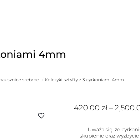
yrkoniami 4mm
 nausznice srebrne
/
Kolczyki sztyfty z 3 cyrkoniami 4mm
420.00
zł
–
2,500.
Uważa się, że cyrkoni
skupienie oraz wyzbycie 