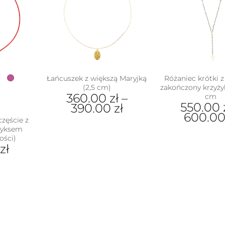
Opc
ać
moż
wyb
ie
na
uktu
stro
pro
Łańcuszek z większą Maryjką
Różaniec krótki 
(2,5 cm)
zakończony krzyży
360.00
zł
–
cm
550.00
390.00
zł
600.0
częście z
Ten
nyksem
Ten
produkt
ości)
pro
ma
zł
ma
wiele
wiel
wariantów.
war
Opcje
ukt
Opc
można
moż
wybrać
e
wyb
na
antów.
na
stronie
e
stro
produktu
na