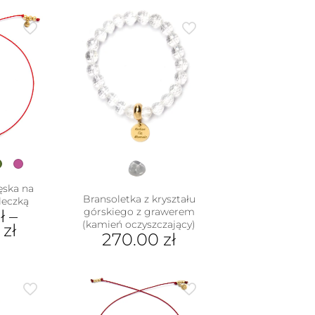
ęska na
Bransoletka z kryształu
leczką
górskiego z grawerem
ł
–
(kamień oczyszczający)
0
zł
270.00
zł
dukt
e
iantów.