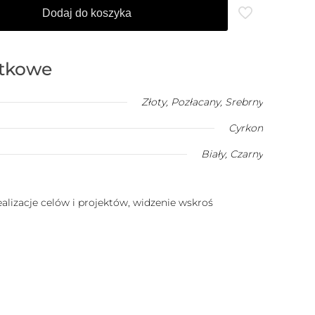
Dodaj do koszyka
atkowe
Złoty
,
Pozłacany
,
Srebrny
Cyrkon
Biały
,
Czarny
ealizacje celów i projektów, widzenie wskroś