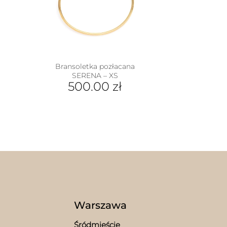
wybr
na
stron
prod
Bransoletka pozłacana
SERENA – XS
500.00
zł
Warszawa
w
Śródmieście