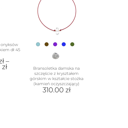
je
na
rać
nie
duktu
z onyksów
kiem dł 45
zł
–
0
zł
Bransoletka damska na
szczęście z kryształem
górskim w kształcie stożka
dukt
(kamień oczyszczający)
310.00
zł
e
iantów.
Ten
je
produkt
na
ma
rać
wiele
wariantów.
nie
Opcje