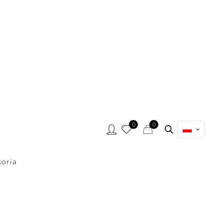
0
0
oria