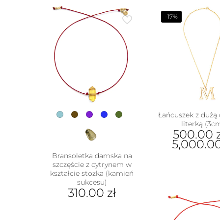
-17%
Łańcuszek z dużą
literką (3c
500.00
5,000.0
Bransoletka damska na
Ten
szczęście z cytrynem w
prod
kształcie stożka (kamień
ma
sukcesu)
wiel
310.00
zł
wari
Ten
Opcj
produkt
moż