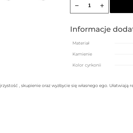
ilość
Kolczyki
sztyfty
z
3
cyrkoniami
Informacje dod
4mm
Materiał
Kamienie
Kolor cyrkonii
jrzystość , skupienie oraz wyzbycie się własnego ego. Ułatwiają r