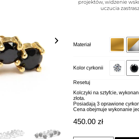
projektów, widzenie wsk
uczucia zastras
Materiał
Kolor cyrkonii
Resetuj
Kolczyki na sztyfcie, wykona
złota.
Posiadają 3 oprawione cyrkoni
Cena obejmuje wykonanie jed
450.00
zł