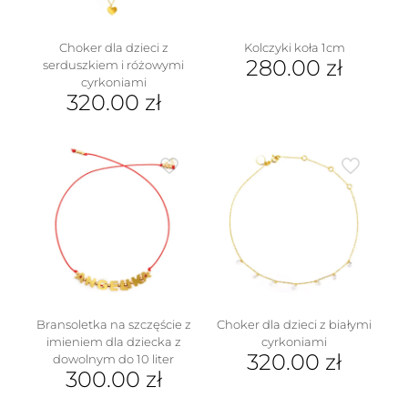
stronie
produktu
Choker dla dzieci z
Kolczyki koła 1cm
280.00
zł
serduszkiem i różowymi
cyrkoniami
320.00
zł
Bransoletka na szczęście z
Choker dla dzieci z białymi
imieniem dla dziecka z
cyrkoniami
320.00
zł
dowolnym do 10 liter
300.00
zł