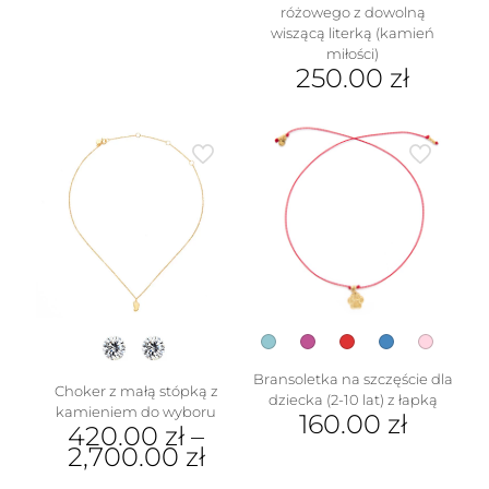
różowego z dowolną
Ten
wiszącą literką (kamień
produkt
miłości)
ma
250.00
zł
wiele
wariantów.
Ten
Opcje
produkt
można
ma
wybrać
wiele
na
wariantów.
stronie
Opcje
produktu
można
wybrać
na
stronie
produktu
Bransoletka na szczęście dla
Choker z małą stópką z
dziecka (2-10 lat) z łapką
kamieniem do wyboru
160.00
zł
420.00
zł
–
2,700.00
zł
Ten
produkt
Ten