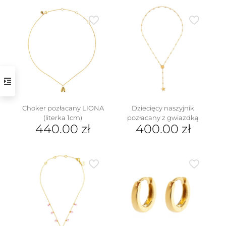
ma
produkt
wiele
ma
wariantów.
wiele
Opcje
wariantów.
można
Opcje
wybrać
można
na
wybrać
stronie
na
produktu
stronie
produktu
Choker pozłacany LIONA
Dziecięcy naszyjnik
(literka 1cm)
pozłacany z gwiazdką
440.00
zł
400.00
zł
Ten
produkt
ma
wiele
wariantów.
Opcje
można
wybrać
na