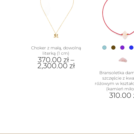
Choker z małą, dowolną
literką (1 cm)
370.00
zł
–
2,300.00
zł
Bransoletka da
Ten
szczęście z k
produkt
różowym w kształc
ma
(kamień miło
wiele
310.00
wariantów.
Ten
Opcje
prod
można
ma
wybrać
wiel
na
wari
stronie
Opcj
produktu