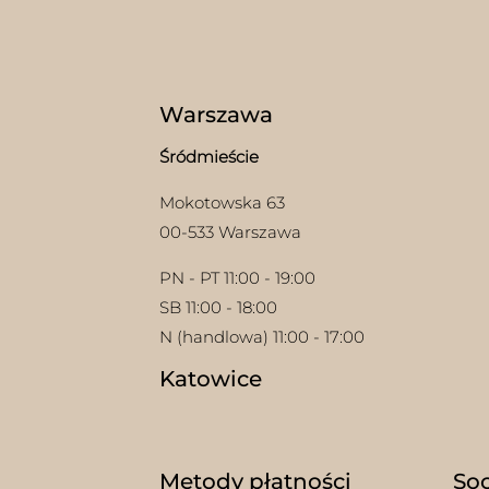
moż
wybr
na
stron
prod
Warszawa
Śródmieście
Mokotowska 63
00-533 Warszawa
PN - PT 11:00 - 19:00
SB 11:00 - 18:00
N (handlowa) 11:00 - 17:00
Katowice
w
Metody płatności
Soc