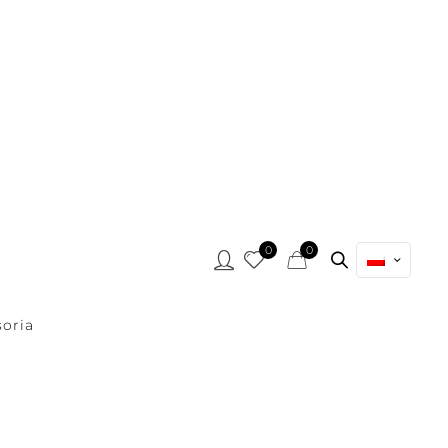
0
0
oria