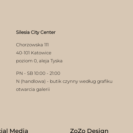
na
wybrać
ać
na
stronie
ie
produktu
uktu
Silesia City Center
Chorzowska 111
40-101 Katowice
poziom 0, aleja Tyska
PN - SB 10:00 - 21:00
N (handlowa) - butik czynny według grafiku
otwarcia galerii
ial Media
ZoZo Design