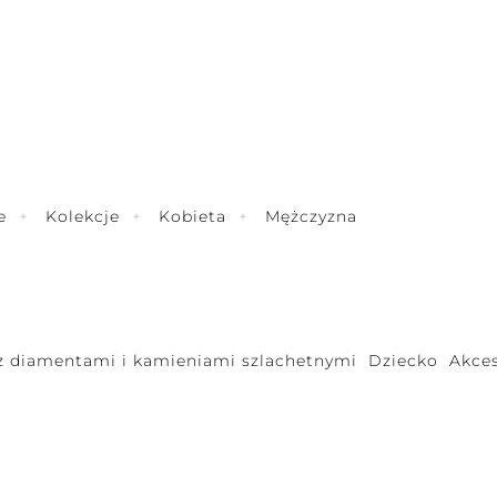
e
Kolekcje
Kobieta
Mężczyzna
 z diamentami i kamieniami szlachetnymi
Dziecko
Akces