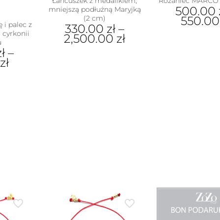
Łańcuszek z medalikiem,
Różaniec MARCO 
500.00
mniejszą podłużną Maryjką
(2 cm)
550.0
 i palec z
330.00
zł
–
 cyrkonii
Ten
2,500.00
zł
u
pro
zł
–
Ten
ma
0
zł
produkt
wiel
ma
war
wiele
Opc
ukt
wariantów.
moż
Opcje
wyb
e
można
na
antów.
wybrać
stro
e
na
pro
na
stronie
ać
produktu
ie
uktu