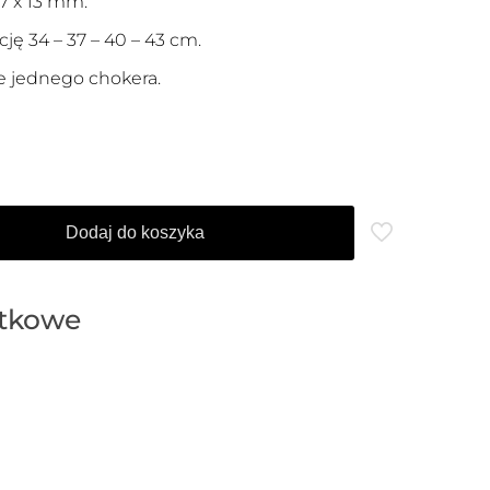
7 x 13 mm.
ję 34 – 37 – 40 – 43 cm.
 jednego chokera.
Dodaj do koszyka
atkowe