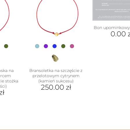
Bon upominkowy 
0.00
mska na
Bransoletka na szczęście z
warcem
przelotowym cytrynem
ie stożka
(kamień sukcesu)
250.00
zł
ści)
zł
Ten
produkt
ukt
ma
wiele
e
wariantów.
antów.
Opcje
e
można