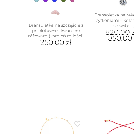
Bransoletka na rękę
cyrkoniami – kolor
Bransoletka na szczęście z
do wybor
przelotowym kwarcem
820.00
różowym (kamień miłości)
850.0
250.00
zł
Ten
Ten
prod
produkt
ma
ma
wiel
wiele
wari
wariantów.
Opcj
Opcje
moż
można
wybr
wybrać
na
na
stron
stronie
prod
produktu