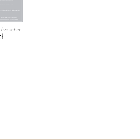
/ voucher
zł