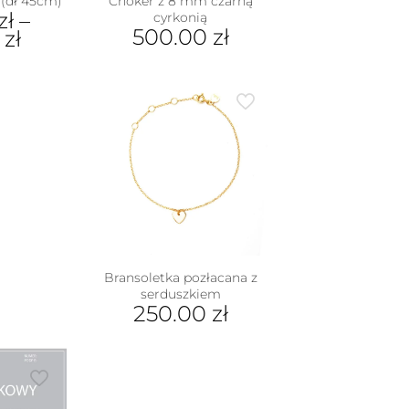
(dł 45cm)
Choker z 8 mm czarną
zł
–
cyrkonią
500.00
zł
0
zł
dukt
e
iantów.
je
na
rać
nie
duktu
Bransoletka pozłacana z
serduszkiem
250.00
zł