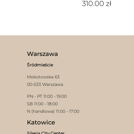
Ten
310.00
zł
produkt
Ten
ma
produkt
wiele
ma
wariantów.
wiele
Opcje
wariantów.
można
Opcje
wybrać
można
na
wybrać
stronie
Warszawa
na
produktu
stronie
Śródmieście
produktu
Mokotowska 63
00-533 Warszawa
PN - PT 11:00 - 19:00
SB 11:00 - 18:00
N (handlowa) 11:00 - 17:00
Katowice
Silesia City Center