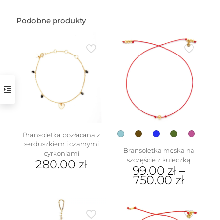
Podobne produkty
w
Bransoletka pozłacana z
serduszkiem i czarnymi
Bransoletka męska na
cyrkoniami
szczęście z kuleczką
280.00
zł
99.00
zł
–
750.00
zł
Ten
produkt
ma
wiele