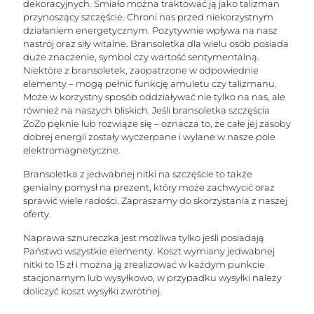
STOPĘ
dekoracyjnych. Śmiało można traktować ją jako talizman
przynoszący szczęście. Chroni nas przed niekorzystnym
działaniem energetycznym. Pozytywnie wpływa na nasz
nastrój oraz siły witalne. Bransoletka dla wielu osób posiada
duże znaczenie, symbol czy wartość sentymentalną.
Niektóre z bransoletek, zaopatrzone w odpowiednie
elementy – mogą pełnić funkcję amuletu czy talizmanu.
Może w korzystny sposób oddziaływać nie tylko na nas, ale
również na naszych bliskich. Jeśli bransoletka szczęścia
ZoZo pęknie lub rozwiąże się – oznacza to, że całe jej zasoby
dobrej energii zostały wyczerpane i wylane w nasze pole
elektromagnetyczne.
Bransoletka z jedwabnej nitki na szczęście to także
genialny pomysł na prezent, który może zachwycić oraz
sprawić wiele radości. Zapraszamy do skorzystania z naszej
oferty.
Naprawa sznureczka jest możliwa tylko jeśli posiadają
Państwo wszystkie elementy. Koszt wymiany jedwabnej
nitki to 15 zł i można ją zrealizować w każdym punkcie
stacjonarnym lub wysyłkowo, w przypadku wysyłki należy
doliczyć koszt wysyłki zwrotnej.