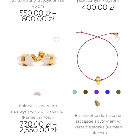
zakończony krzyżykiem dł
pozłacanym krzyżem
400.00
zł
45 cm
550.00
zł
–
600.00
zł
Ten
produkt
ma
wiele
wariantów.
Opcje
można
wybrać
na
stronie
produktu
Kolczyki z kwarcem
różowym w kształcie stożka
Bransoletka damska na
(kamień miłości)
szczęście z cytrynem w
730.00
zł
–
kształcie stożka (kamień
2,550.00
zł
sukcesu)