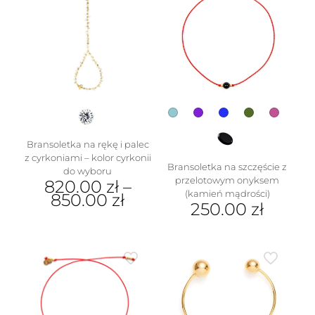
wariantów.
Opcje
można
wybrać
na
stronie
produktu
Bransoletka na rękę i palec
z cyrkoniami – kolor cyrkonii
Bransoletka na szczęście z
do wyboru
przelotowym onyksem
820.00
zł
–
(kamień mądrości)
850.00
zł
250.00
zł
Ten
Ten
produkt
produkt
ma
ma
wiele
wiele
wariantów.
wariantów.
Opcje
Opcje
można
można
wybrać