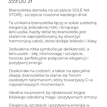
359.00
zł
Bransoletka damska na szczęście SOLÉ NA
STOPĘ– szczęście noszone każdego dnia!
Ta unikalna bransoletka łączy w sobie subtelną
elegancję jedwabnej nitki i lśniącego
łańcuszka. Każdy detal tej bransoletki jest
starannie zaprojektowany, by stworzyć
harmonijną całość, która dodaje lekkości i klasy.
Jedwabna nitka symbolizuje delikatność, a
łańcuszek – siłę, równowagę i szczęście,
tworzac perfekcyjne połączenie elegancji i
pozytywnj energii.
Doskonała na codzień, a także na specjalne
okazje, bransoletka ta stanie się Twoim
osobistym talizmanem, który towarzyszy Ci w
najważniejszych momentach.
Idealna na prezent, by obdarować kogoś
bliskiego odrobiną magii i pozytywnych emocji.
Elegancja, szczęście i pozytywna energia w