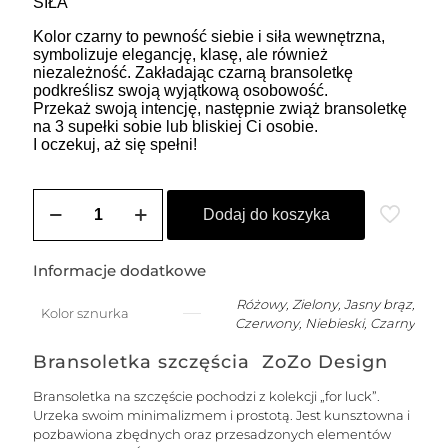
SIŁA
Kolor czarny to pewność siebie i siła wewnętrzna,
symbolizuje elegancję, klasę, ale również
niezależność. Zakładając czarną bransoletkę
podkreślisz swoją wyjątkową osobowość.
Przekaż swoją intencję, następnie zwiąż bransoletkę
na 3 supełki sobie lub bliskiej Ci osobie.
I oczekuj, aż się spełni!
ilość
SOLE
Dodaj do koszyka
damska
bransoletka
na
Informacje dodatkowe
szczęście
na
Różowy, Zielony, Jasny brąz,
Kolor sznurka
łańcuszku
Czerwony, Niebieski, Czarny
z
nitką
Bransoletka szczęścia ZoZo Design
jedwabną
-
Bransoletka na szczęście pochodzi z kolekcji „for luck”.
srebrna
Urzeka swoim minimalizmem i prostotą. Jest kunsztowna i
NA
pozbawiona zbędnych oraz przesadzonych elementów