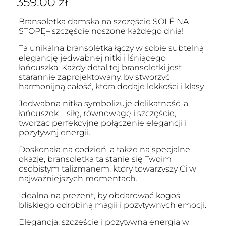
359.00
zł
Bransoletka damska na szczęście SOLÉ NA
STOPĘ– szczęście noszone każdego dnia!
Ta unikalna bransoletka łączy w sobie subtelną
elegancję jedwabnej nitki i lśniącego
łańcuszka. Każdy detal tej bransoletki jest
starannie zaprojektowany, by stworzyć
harmonijną całość, która dodaje lekkości i klasy.
Jedwabna nitka symbolizuje delikatność, a
łańcuszek – siłę, równowagę i szczęście,
tworzac perfekcyjne połączenie elegancji i
pozytywnj energii.
Doskonała na codzień, a także na specjalne
okazje, bransoletka ta stanie się Twoim
osobistym talizmanem, który towarzyszy Ci w
najważniejszych momentach.
Idealna na prezent, by obdarować kogoś
bliskiego odrobiną magii i pozytywnych emocji.
Elegancja, szczęście i pozytywna energia w