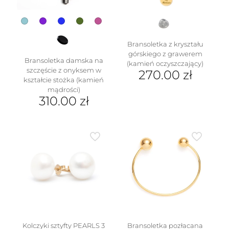
produktu
Bransoletka z kryształu
górskiego z grawerem
Bransoletka damska na
(kamień oczyszczający)
szczęście z onyksem w
270.00
zł
kształcie stożka (kamień
mądrości)
310.00
zł
Ten
produkt
ma
wiele
wariantów.
Opcje
można
wybrać
na
stronie
produktu
Kolczyki sztyfty PEARLS 3
Bransoletka pozłacana