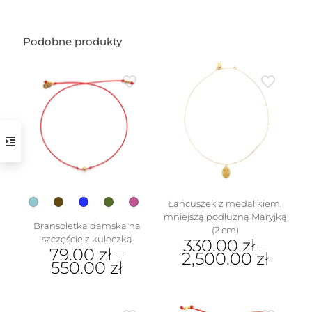
Podobne produkty
w
Łańcuszek z medalikiem,
mniejszą podłużną Maryjką
Bransoletka damska na
(2 cm)
szczęście z kuleczką
330.00
zł
–
79.00
zł
–
2,500.00
zł
550.00
zł
Ten
Ten
produkt
produkt
ma
ma