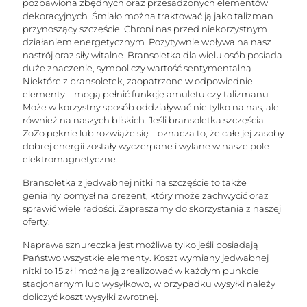
NA
pozbawiona zbędnych oraz przesadzonych elementów
STOPĘ
dekoracyjnych. Śmiało można traktować ją jako talizman
przynoszący szczęście. Chroni nas przed niekorzystnym
działaniem energetycznym. Pozytywnie wpływa na nasz
nastrój oraz siły witalne. Bransoletka dla wielu osób posiada
duże znaczenie, symbol czy wartość sentymentalną.
Niektóre z bransoletek, zaopatrzone w odpowiednie
elementy – mogą pełnić funkcję amuletu czy talizmanu.
Może w korzystny sposób oddziaływać nie tylko na nas, ale
również na naszych bliskich. Jeśli bransoletka szczęścia
ZoZo pęknie lub rozwiąże się – oznacza to, że całe jej zasoby
dobrej energii zostały wyczerpane i wylane w nasze pole
elektromagnetyczne.
Bransoletka z jedwabnej nitki na szczęście to także
genialny pomysł na prezent, który może zachwycić oraz
sprawić wiele radości. Zapraszamy do skorzystania z naszej
oferty.
Naprawa sznureczka jest możliwa tylko jeśli posiadają
Państwo wszystkie elementy. Koszt wymiany jedwabnej
nitki to 15 zł i można ją zrealizować w każdym punkcie
stacjonarnym lub wysyłkowo, w przypadku wysyłki należy
doliczyć koszt wysyłki zwrotnej.