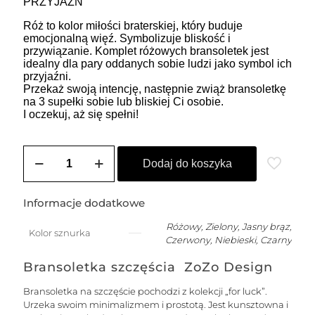
PRZYJAŹŃ
Róż to kolor miłości braterskiej, który buduje
emocjonalną więź. Symbolizuje bliskość i
przywiązanie. Komplet różowych bransoletek jest
idealny dla pary oddanych sobie ludzi jako symbol ich
przyjaźni.
Przekaż swoją intencję, następnie zwiąż bransoletkę
na 3 supełki sobie lub bliskiej Ci osobie.
I oczekuj, aż się spełni!
ilość
SOLE
Dodaj do koszyka
damska
bransoletka
na
Informacje dodatkowe
szczęście
na
Różowy, Zielony, Jasny brąz,
Kolor sznurka
łańcuszku
Czerwony, Niebieski, Czarny
z
nitką
Bransoletka szczęścia ZoZo Design
jedwabną
-
Bransoletka na szczęście pochodzi z kolekcji „for luck”.
srebrna
Urzeka swoim minimalizmem i prostotą. Jest kunsztowna i