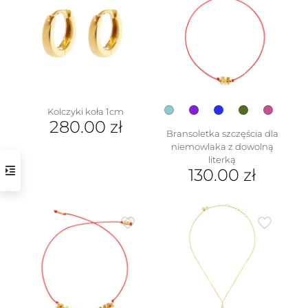
Opcje
można
wybrać
na
stronie
produktu
Kolczyki koła 1cm
280.00
zł
Bransoletka szczęścia dla
niemowlaka z dowolną
literką
130.00
zł
Ten
produkt
ma
wiele
wariantów.
Opcje
można
wybrać
na