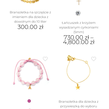
stronie
produktu
Bransoletka na szczęście z
imieniem dla dziecka z
dowolnym do 10 liter
Łańcuszek z krzyżem
300.00
zł
wysadzanym cyrkoniami
(5mm)
730.00
zł
–
4,800.00
zł
Ten
produkt
ma
wiele
wariantów.
Opcje
można
wybrać
na
stronie
produktu
Bransoletka dla dziecka z
przywieszką do wyboru