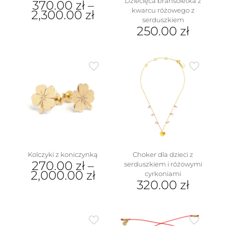
Dziecięca bransoletka z
370.00
zł
–
kwarcu różowego z
2,300.00
zł
serduszkiem
Ten
250.00
zł
produkt
ma
wiele
wariantów.
Opcje
można
wybrać
na
stronie
produktu
Kolczyki z koniczynką
Choker dla dzieci z
270.00
zł
–
serduszkiem i różowymi
2,000.00
zł
cyrkoniami
320.00
zł
Ten
produkt
ma
wiele
wariantów.