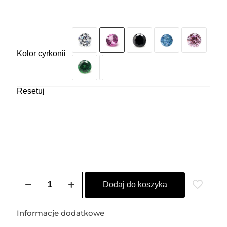
Kolor cyrkonii
Resetuj
ilość
Kolczyki
Dodaj do koszyka
sztyfty
srebrne
DIANA
Informacje dodatkowe
(4