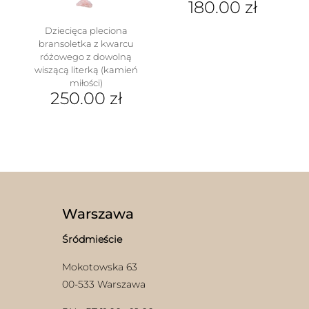
180.00
zł
Ten
Dziecięca pleciona
produkt
bransoletka z kwarcu
ma
różowego z dowolną
wiele
wiszącą literką (kamień
wariantów.
miłości)
Opcje
250.00
zł
można
Ten
wybrać
w
produkt
na
ma
stronie
wiele
produktu
wariantów.
Opcje
można
wybrać
Warszawa
na
stronie
Śródmieście
produktu
Mokotowska 63
00-533 Warszawa