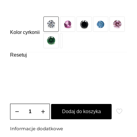
Kolor cyrkonii
Resetuj
ilość
Kolczyki
Dodaj do koszyka
sztyfty
srebrne
DIANA
Informacje dodatkowe
(4