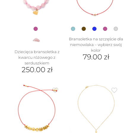
na
wybrać
stronie
na
produktu
stronie
produktu
Bransoletka na szczęście dla
niemowlaka – wybierz swój
kolor
Dziecięca bransoletka z
79.00
zł
kwarcu różowego z
serduszkiem
Ten
250.00
zł
produkt
ma
wiele
wariantów.
Opcje
można
wybrać
na
stronie
produktu