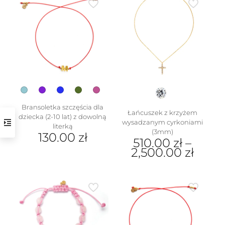
Opcje
wiele
można
wariantów.
wybrać
Opcje
na
można
stronie
wybrać
produktu
na
stronie
produktu
Bransoletka szczęścia dla
Łańcuszek z krzyżem
dziecka (2-10 lat) z dowolną
wysadzanym cyrkoniami
literką
(3mm)
130.00
zł
510.00
zł
–
2,500.00
zł
Ten
produkt
Ten
ma
produkt
wiele
ma
wariantów.
wiele
Opcje
wariantów.
można
Opcje
wybrać
można