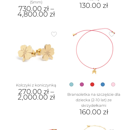
(5mm)
130.00
zł
730.00
zł
–
4,800.00
zł
Ten
produkt
Ten
ma
produkt
wiele
ma
wariantów.
wiele
Opcje
wariantów.
można
Opcje
wybrać
można
na
wybrać
stronie
na
produktu
stronie
produktu
Kolczyki z koniczynką
270.00
zł
–
Bransoletka na szczęście dla
2,000.00
zł
dziecka (2-10 lat) ze
Ten
skrzydełkami
produkt
160.00
zł
ma
Ten
wiele
produkt
wariantów.
ma