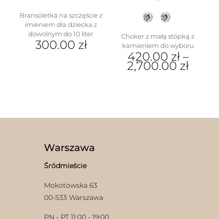
Bransoletka na szczęście z
imieniem dla dziecka z
dowolnym do 10 liter
Choker z małą stópką z
300.00
zł
kamieniem do wyboru
420.00
zł
–
2,700.00
zł
Ten
w
produkt
ma
wiele
wariantów.
Opcje
można
wybrać
Warszawa
na
stronie
Śródmieście
produktu
Mokotowska 63
00-533 Warszawa
PN - PT 11:00 - 19:00