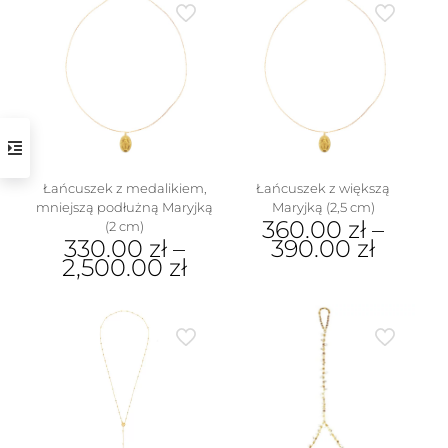
w
Łańcuszek z medalikiem,
Łańcuszek z większą
mniejszą podłużną Maryjką
Maryjką (2,5 cm)
360.00
zł
–
(2 cm)
330.00
zł
–
390.00
zł
2,500.00
zł
Ten
Ten
produkt
produkt
ma
ma
wiele
wiele
wariantów.
wariantów.
Opcje
Opcje
można
można
wybrać
wybrać
na
na
stronie