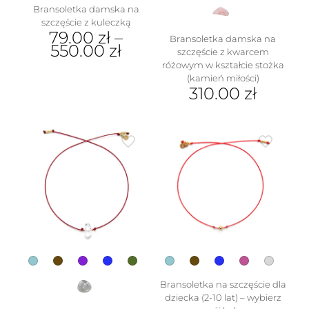
Bransoletka damska na
szczęście z kuleczką
79.00
zł
–
Bransoletka damska na
550.00
zł
szczęście z kwarcem
różowym w kształcie stożka
Ten
(kamień miłości)
produkt
310.00
zł
ma
wiele
Ten
wariantów.
produkt
Opcje
ma
można
wiele
wybrać
wariantów.
na
Opcje
stronie
można
produktu
wybrać
na
stronie
produktu
Bransoletka na szczęście dla
dziecka (2-10 lat) – wybierz