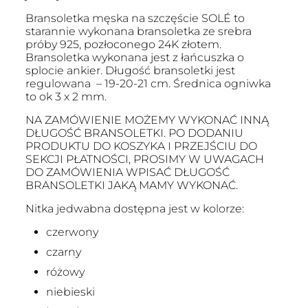
Bransoletka męska na szczęście SOLÉ to
starannie wykonana bransoletka ze srebra
próby 925, pozłoconego 24K złotem.
Bransoletka wykonana jest z łańcuszka o
splocie ankier. Długość bransoletki jest
regulowana – 19-20-21 cm. Średnica ogniwka
to ok 3 x 2 mm.
NA ZAMÓWIENIE MOŻEMY WYKONAĆ INNĄ
DŁUGOŚĆ BRANSOLETKI. PO DODANIU
PRODUKTU DO KOSZYKA I PRZEJŚCIU DO
SEKCJI PŁATNOŚCI, PROSIMY W UWAGACH
DO ZAMÓWIENIA WPISAĆ DŁUGOŚĆ
BRANSOLETKI JAKĄ MAMY WYKONAĆ.
Nitka jedwabna dostępna jest w kolorze:
czerwony
czarny
różowy
niebieski