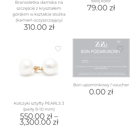
swój kolor
Bransoletka damska na
79.00
zł
szczęście z kryształem
górskim w kształcie stożka
Ten
(kamień oczyszczający)
produkt
310.00
zł
ma
wiele
Ten
wariantów.
produkt
Opcje
ma
można
wiele
wybrać
wariantów.
na
Opcje
stronie
można
produktu
wybrać
na
Bon upominkowy / voucher
stronie
0.00
zł
produktu
Kolczyki sztyfty PEARLS 3
(perły 9-10 mm)
550.00
zł
–
3,300.00
zł
Ten
produkt