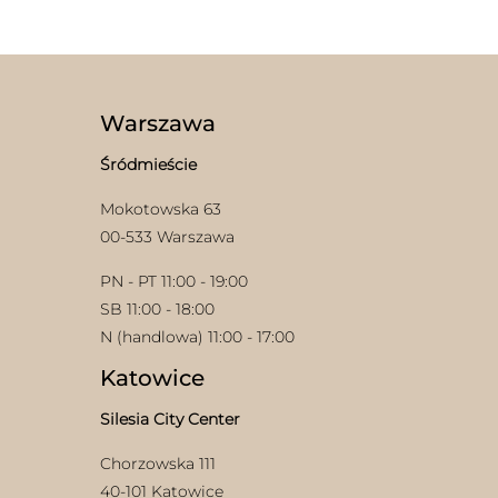
ma
wiele
wariantów.
Opcje
można
wybrać
Warszawa
na
stronie
Śródmieście
produktu
Mokotowska 63
00-533 Warszawa
PN - PT 11:00 - 19:00
SB 11:00 - 18:00
N (handlowa) 11:00 - 17:00
Katowice
Silesia City Center
Chorzowska 111
40-101 Katowice