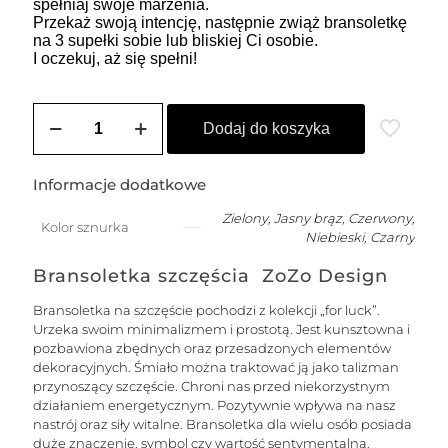
spełniaj swoje marzenia.
Przekaż swoją intencję, następnie zwiąż bransoletkę
na 3 supełki sobie lub bliskiej Ci osobie.
I oczekuj, aż się spełni!
ilość
SOLE
Dodaj do koszyka
męska
bransoletka
na
Informacje dodatkowe
szczęście
na
Zielony, Jasny brąz, Czerwony,
Kolor sznurka
łańcuszku
Niebieski, Czarny
z
nitką
Bransoletka szczęścia ZoZo Design
jedwabną
-
Bransoletka na szczęście pochodzi z kolekcji „for luck”.
pozłacana
Urzeka swoim minimalizmem i prostotą. Jest kunsztowna i
pozbawiona zbędnych oraz przesadzonych elementów
dekoracyjnych. Śmiało można traktować ją jako talizman
przynoszący szczęście. Chroni nas przed niekorzystnym
działaniem energetycznym. Pozytywnie wpływa na nasz
nastrój oraz siły witalne. Bransoletka dla wielu osób posiada
duże znaczenie, symbol czy wartość sentymentalną.