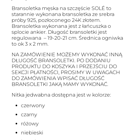
Bransoletka męska na szczęście SOLÉ to
starannie wykonana bransoletka ze srebra
próby 925, pozłoconego 24K złotem.
Bransoletka wykonana jest z łańcuszka o
splocie ankier. Długość bransoletki jest
regulowana – 19-20-21 cm. Średnica ogniwka
to ok 3 x 2 mm.
NA ZAMÓWIENIE MOŻEMY WYKONAĆ INNĄ
DŁUGOŚĆ BRANSOLETKI. PO DODANIU
PRODUKTU DO KOSZYKA I PRZEJŚCIU DO
SEKCJI PŁATNOŚCI, PROSIMY W UWAGACH
DO ZAMÓWIENIA WPISAĆ DŁUGOŚĆ
BRANSOLETKI JAKĄ MAMY WYKONAĆ.
Nitka jedwabna dostępna jest w kolorze:
czerwony
czarny
różowy
niebieski