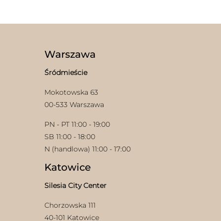
ma
wiele
wariantów.
Opcje
można
wybrać
Warszawa
na
stronie
Śródmieście
produktu
Mokotowska 63
00-533 Warszawa
PN - PT 11:00 - 19:00
SB 11:00 - 18:00
N (handlowa) 11:00 - 17:00
Katowice
Silesia City Center
Chorzowska 111
40-101 Katowice