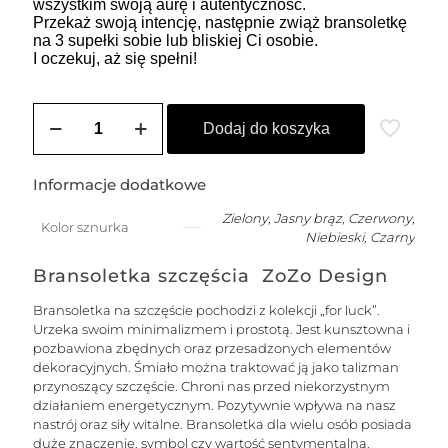
wszystkim swoją aurę i autentyczność.
Przekaż swoją intencję, następnie zwiąż bransoletkę
na 3 supełki sobie lub bliskiej Ci osobie.
I oczekuj, aż się spełni!
ilość
SOLE
Dodaj do koszyka
męska
bransoletka
na
Informacje dodatkowe
szczęście
na
Zielony, Jasny brąz, Czerwony,
Kolor sznurka
łańcuszku
Niebieski, Czarny
z
nitką
Bransoletka szczęścia ZoZo Design
jedwabną
-
Bransoletka na szczęście pochodzi z kolekcji „for luck”.
pozłacana
Urzeka swoim minimalizmem i prostotą. Jest kunsztowna i
pozbawiona zbędnych oraz przesadzonych elementów
dekoracyjnych. Śmiało można traktować ją jako talizman
przynoszący szczęście. Chroni nas przed niekorzystnym
działaniem energetycznym. Pozytywnie wpływa na nasz
nastrój oraz siły witalne. Bransoletka dla wielu osób posiada
duże znaczenie, symbol czy wartość sentymentalną.