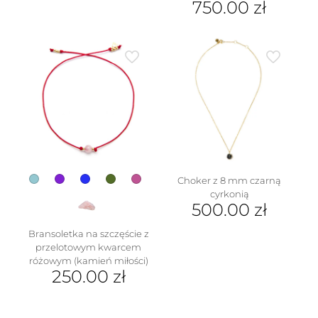
750.00
zł
Ten
produkt
ma
wiele
wariantów.
Opcje
można
wybrać
na
stronie
produktu
Choker z 8 mm czarną
cyrkonią
500.00
zł
Bransoletka na szczęście z
przelotowym kwarcem
różowym (kamień miłości)
250.00
zł
Ten
produkt