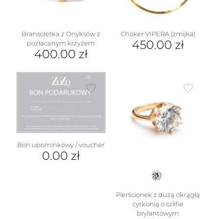
na
stronie
produktu
Bransoletka z Onyksów z
Choker VIPERA (żmijka)
450.00
zł
pozłacanym krzyżem
400.00
zł
Bon upominkowy / voucher
0.00
zł
Pierścionek z dużą okrągłą
cyrkonią o szlifie
brylantowym