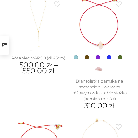
w
Różaniec MARCO (dł 45cm)
500.00
zł
–
550.00
zł
Ten
Bransoletka damska na
produkt
szczęście z kwarcem
ma
różowym w kształcie stożka
wiele
(kamień miłości)
wariantów.
310.00
zł
Opcje
Ten
można
produkt
wybrać
ma
na
wiele
stronie
wariantów.
produktu