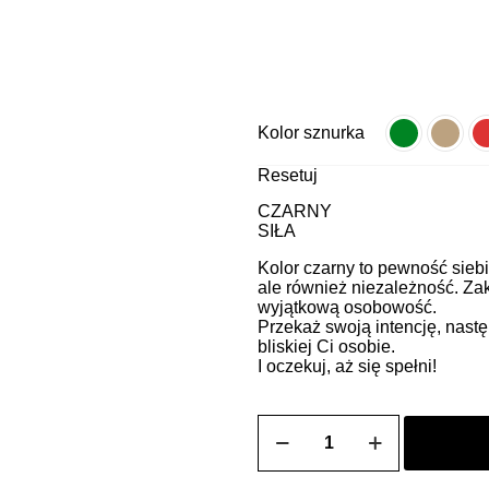
Kolor sznurka
Resetuj
CZARNY
SIŁA
Kolor czarny to pewność siebi
ale również niezależność. Za
wyjątkową osobowość.
Przekaż swoją intencję, nastę
bliskiej Ci osobie.
I oczekuj, aż się spełni!
ilość
SOLE
męska
bransoletka