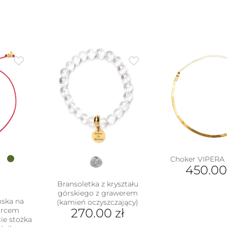
Choker VIPERA 
450.0
Bransoletka z kryształu
górskiego z grawerem
mska na
(kamień oczyszczający)
warcem
270.00
zł
ie stożka