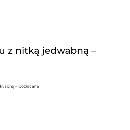
u z nitką jedwabną –
edwabną – pozłacana