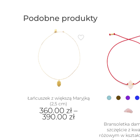
Podobne produkty
Łańcuszek z większą Maryjką
(2,5 cm)
360.00
zł
–
390.00
zł
Bransoletka da
Ten
szczęście z k
produkt
w
różowym w kształc
ma