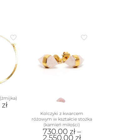
(żmijka)
0
zł
Kolczyki z kwarcem
różowym w kształcie stożka
(kamień miłości)
730.00
zł
–
2,550.00
zł