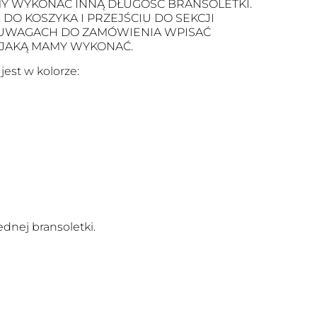
Y WYKONAĆ INNĄ DŁUGOŚĆ BRANSOLETKI.
O KOSZYKA I PRZEJŚCIU DO SEKCJI
 UWAGACH DO ZAMÓWIENIA WPISAĆ
 JAKĄ MAMY WYKONAĆ.
est w kolorze:
dnej bransoletki.