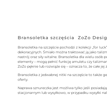
Bransoletka szczęścia ZoZo Desi
Bransoletka na szczęście pochodzi z kolekcji „for l
dekoracyjnych. Śmiało można traktować ją jako taliz
nastrój oraz siły witalne. Bransoletka dla wielu osó
elementy – mogą pełnić funkcję amuletu czy talizmanu.
ZoZo pęknie lub rozwiąże się – oznacza to, że całe je
Bransoletka z jedwabnej nitki na szczęście to także g
oferty.
Naprawa sznureczka jest możliwa tylko jeśli posiadaj
stacjonarnym lub wysyłkowo, w przypadku wysyłki nale