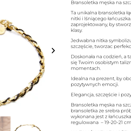
Bransoletka męska na szc
Ta unikalna bransoletka ł
nitki i lśniącego łańcuszka
zaprojektowany, by stworzy
klasy.
Jedwabna nitka symbolizuj
szczęście, tworzac perfekc
Doskonała na codzień, a ta
się Twoim osobistym taliz
momentach.
Idealna na prezent, by ob
pozytywnych emocji.
Elegancja, szczęście i po
Bransoletka męska na szc
bransoletka ze srebra pró
wykonana jest z łańcuszka 
regulowana – 19-20-21 cm