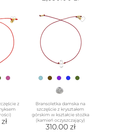
Ten
produkt
ma
wiele
wariantów.
Opcje
można
wybrać
na
stronie
produktu
częście z
Bransoletka damska na
onyksem
szczęście z kryształem
ości)
górskim w kształcie stożka
0
zł
(kamień oczyszczający)
310.00
zł
Ten
dukt