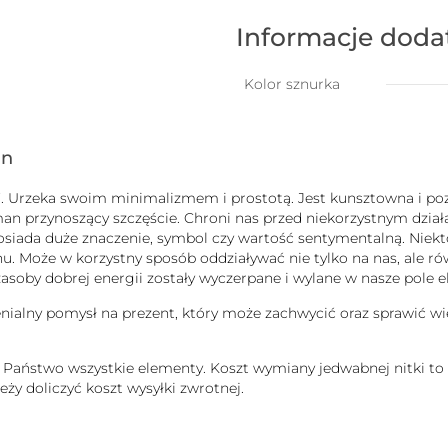
na
szczęście
Informacje dod
na
łańcuszku
z
Kolor sznurka
nitką
jedwabną
-
gn
pozłacana
uck”. Urzeka swoim minimalizmem i prostotą. Jest kunsztowna i
man przynoszący szczęście. Chroni nas przed niekorzystnym dzi
b posiada duże znaczenie, symbol czy wartość sentymentalną. Nie
 Może w korzystny sposób oddziaływać nie tylko na nas, ale równ
j zasoby dobrej energii zostały wyczerpane i wylane w nasze pole
enialny pomysł na prezent, który może zachwycić oraz sprawić wi
ą Państwo wszystkie elementy. Koszt wymiany jedwabnej nitki to
ży doliczyć koszt wysyłki zwrotnej.