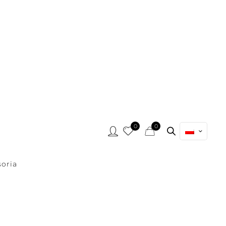
0
0
oria