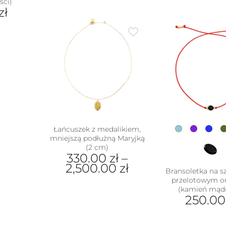
ści)
zł
ukt
e
antów.
e
na
ać
ie
uktu
Łańcuszek z medalikiem,
mniejszą podłużną Maryjką
(2 cm)
330.00
zł
–
2,500.00
zł
Bransoletka na sz
przelotowym 
Ten
(kamień mądr
produkt
250.0
ma
wiele
Ten
wariantów.
pro