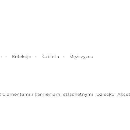
e
Kolekcje
Kobieta
Mężczyzna
 z diamentami i kamieniami szlachetnymi
Dziecko
Akces