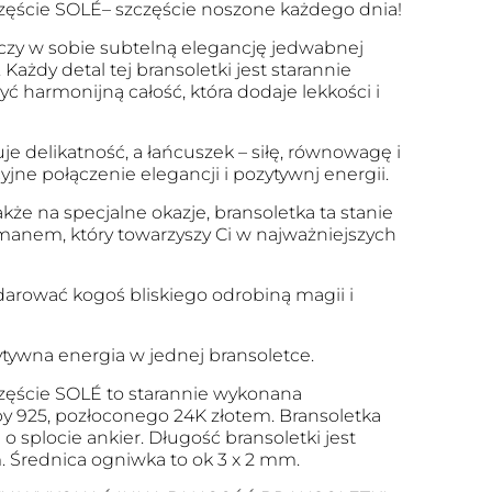
zęście SOLÉ– szczęście noszone każdego dnia!
ączy w sobie subtelną elegancję jedwabnej
. Każdy detal tej bransoletki jest starannie
ć harmonijną całość, która dodaje lekkości i
e delikatność, a łańcuszek – siłę, równowagę i
yjne połączenie elegancji i pozytywnj energii.
kże na specjalne okazje, bransoletka ta stanie
manem, który towarzyszy Ci w najważniejszych
darować kogoś bliskiego odrobiną magii i
zytywna energia w jednej bransoletce.
zęście SOLÉ to starannie wykonana
by 925, pozłoconego 24K złotem. Bransoletka
o splocie ankier. Długość bransoletki jest
. Średnica ogniwka to ok 3 x 2 mm.