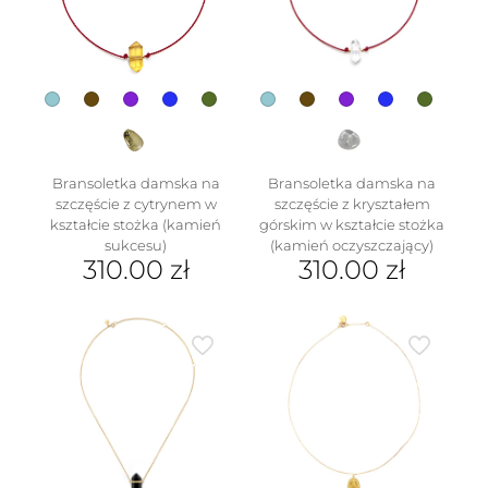
wybrać
na
na
stronie
stronie
produktu
produktu
Bransoletka damska na
Bransoletka damska na
w
szczęście z cytrynem w
szczęście z kryształem
kształcie stożka (kamień
górskim w kształcie stożka
sukcesu)
(kamień oczyszczający)
310.00
zł
310.00
zł
Ten
Ten
produkt
produkt
ma
ma
wiele
wiele
wariantów.
wariantów.
Opcje
Opcje
można
można
wybrać
wybrać
na
na
stronie
stronie