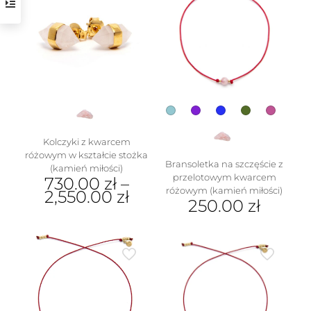
Kolczyki z kwarcem
różowym w kształcie stożka
Bransoletka na szczęście z
(kamień miłości)
przelotowym kwarcem
730.00
zł
–
różowym (kamień miłości)
2,550.00
zł
250.00
zł
Ten
Ten
produkt
produkt
ma
ma
wiele
wiele
wariantów.
wariantów.
Opcje
Opcje
można
można
wybrać