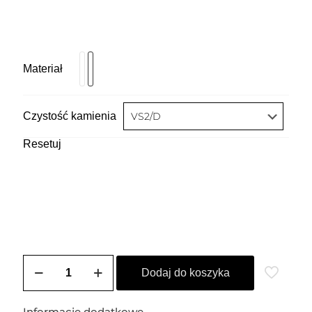
Materiał
Czystość kamienia
Resetuj
ilość
Bransoletka
Dodaj do koszyka
Tenisowa
Diamonds
Informacje dodatkowe