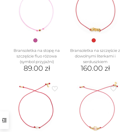
Bransoletka na stopę na
Bransoletka na szczęście z
szczęście fluo różowa
dowolnymi literkami i
(symbol przyjaźni)
serduszkiem
89.00
zł
160.00
zł
Ten
produkt
ma
wiele
wariantów.
Opcje
można
wybrać
na
stronie
produktu