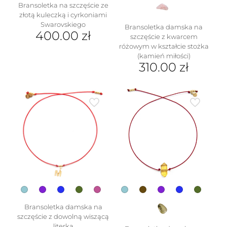
Bransoletka na szczęście ze
złotą kuleczką i cyrkoniami
Swarovskiego
Bransoletka damska na
400.00
zł
szczęście z kwarcem
różowym w kształcie stożka
(kamień miłości)
310.00
zł
Ten
produkt
ma
wiele
wariantów.
Opcje
można
wybrać
na
stronie
produktu
Bransoletka damska na
szczęście z dowolną wiszącą
literką