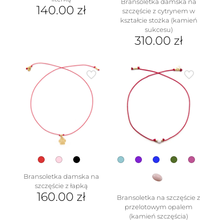
Bransoletka damska na
140.00
zł
szczęście z cytrynem w
kształcie stożka (kamień
Ten
sukcesu)
produkt
310.00
zł
ma
wiele
Ten
wariantów.
produkt
Opcje
ma
można
wiele
wybrać
wariantów.
na
Opcje
stronie
można
produktu
wybrać
na
stronie
produktu
Bransoletka damska na
szczęście z łapką
160.00
zł
Bransoletka na szczęście z
przelotowym opalem
Ten
(kamień szczęścia)
produkt