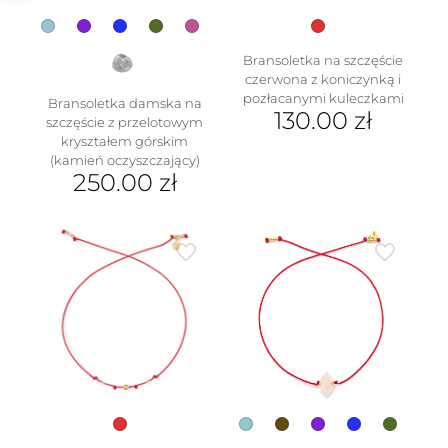
Bransoletka na szczęście
czerwona z koniczynką i
pozłacanymi kuleczkami
Bransoletka damska na
130.00
zł
szczęście z przelotowym
kryształem górskim
(kamień oczyszczający)
w
250.00
zł
Ten
produkt
ma
wiele
wariantów.
Opcje
można
wybrać
na
stronie
produktu