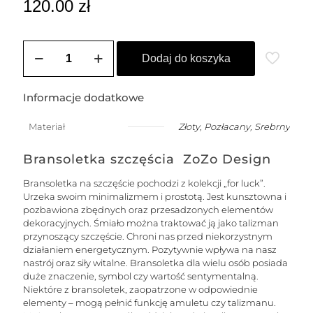
120.00
zł
ilość
Bransoletka
Dodaj do koszyka
damska
na
szczęście
Informacje dodatkowe
z
kuleczką
Materiał
Złoty
,
Pozłacany
,
Srebrny
i
cyrkoniami
Bransoletka szczęścia ZoZo Design
Swarovskiego
Bransoletka na szczęście pochodzi z kolekcji „for luck”.
Urzeka swoim minimalizmem i prostotą. Jest kunsztowna i
pozbawiona zbędnych oraz przesadzonych elementów
dekoracyjnych. Śmiało można traktować ją jako talizman
przynoszący szczęście. Chroni nas przed niekorzystnym
działaniem energetycznym. Pozytywnie wpływa na nasz
nastrój oraz siły witalne. Bransoletka dla wielu osób posiada
duże znaczenie, symbol czy wartość sentymentalną.
Niektóre z bransoletek, zaopatrzone w odpowiednie
elementy – mogą pełnić funkcję amuletu czy talizmanu.