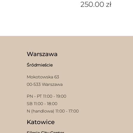
250.00
zł
ma
wiele
Ten
wariantów.
produkt
Opcje
ma
można
wiele
wybrać
wariantów.
na
Opcje
stronie
można
produktu
wybrać
Warszawa
na
stronie
Śródmieście
produktu
Mokotowska 63
00-533 Warszawa
PN - PT 11:00 - 19:00
SB 11:00 - 18:00
N (handlowa) 11:00 - 17:00
Katowice