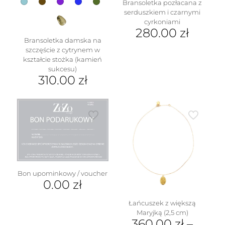
Bransoletka pozłacana z
serduszkiem i czarnymi
cyrkoniami
280.00
zł
Bransoletka damska na
szczęście z cytrynem w
kształcie stożka (kamień
sukcesu)
310.00
zł
Ten
produkt
ma
wiele
wariantów.
Opcje
można
wybrać
na
Bon upominkowy / voucher
stronie
0.00
zł
produktu
Łańcuszek z większą
Maryjką (2,5 cm)
360.00
zł
–