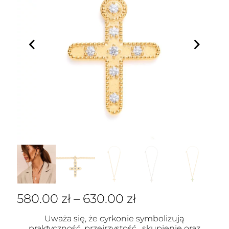
580.00
zł
–
630.00
zł
Uważa się, że cyrkonie symbolizują
praktyczność, przejrzystość , skupienie oraz