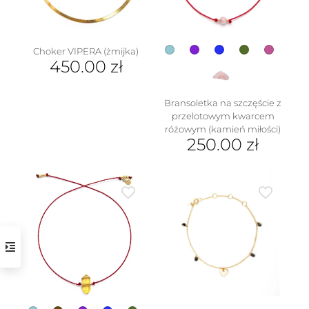
na
produktu
stronie
produktu
Choker VIPERA (żmijka)
450.00
zł
Bransoletka na szczęście z
przelotowym kwarcem
różowym (kamień miłości)
250.00
zł
Ten
produkt
ma
wiele
wariantów.
Opcje
można
wybrać
na
stronie
produktu