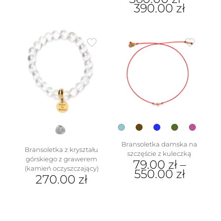
390.00
zł
Ten
produkt
ma
wiele
wariantów.
Opcje
można
wybrać
w
na
stronie
produktu
Bransoletka damska na
Bransoletka z kryształu
szczęście z kuleczką
górskiego z grawerem
79.00
zł
–
(kamień oczyszczający)
550.00
zł
270.00
zł
Ten
produkt
ma
wiele