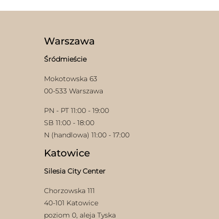
wariantów.
Opcje
można
wybrać
Warszawa
na
stronie
produktu
Śródmieście
Mokotowska 63
00-533 Warszawa
PN - PT 11:00 - 19:00
SB 11:00 - 18:00
N (handlowa) 11:00 - 17:00
Katowice
Silesia City Center
Chorzowska 111
40-101 Katowice
poziom 0, aleja Tyska