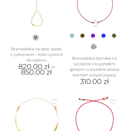
Bransoletka na rękę i palec
z cyrkoniami – kolor cyrkonii
Bransoletka damska na
do wyboru
szczęście z kryształem
820.00
zł
–
górskim w kształcie stożka
850.00
zł
(kamień oczyszczający)
Ten
310.00
zł
produkt
Ten
ma
produkt
wiele
ma
wariantów.
wiele
Opcje
wariantów.
można
Opcje
wybrać
można
na
wybrać
stronie