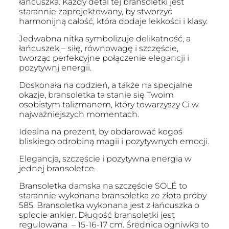
łańcuszka. Każdy detal tej bransoletki jest
starannie zaprojektowany, by stworzyć
harmonijną całość, która dodaje lekkości i klasy.
Jedwabna nitka symbolizuje delikatność, a
łańcuszek – siłę, równowagę i szczęście,
tworząc perfekcyjne połączenie elegancji i
pozytywnj energii.
Doskonała na codzień, a także na specjalne
okazje, bransoletka ta stanie się Twoim
osobistym talizmanem, który towarzyszy Ci w
najważniejszych momentach.
Idealna na prezent, by obdarować kogoś
bliskiego odrobiną magii i pozytywnych emocji.
Elegancja, szczęście i pozytywna energia w
jednej bransoletce.
Bransoletka damska na szczęście SOLÉ to
starannie wykonana bransoletka ze złota próby
585. Bransoletka wykonana jest z łańcuszka o
splocie ankier. Długość bransoletki jest
regulowana – 15-16-17 cm. Średnica ogniwka to