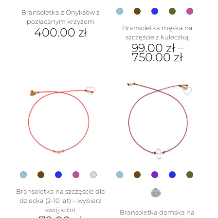
Bransoletka z Onyksów z
pozłacanym krzyżem
Bransoletka męska na
400.00
zł
szczęście z kuleczką
99.00
zł
–
750.00
zł
Ten
produkt
ma
wiele
wariantów.
Opcje
można
wybrać
na
stronie
produktu
Bransoletka na szczęście dla
dziecka (2-10 lat) – wybierz
swój kolor
Bransoletka damska na