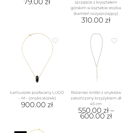
79.00
zł
szczęście z kryształem
górskim w kształcie stożka
Ten
(kamień oczyszczający)
produkt
310.00
zł
ma
wiele
Ten
wariantów.
produkt
Opcje
ma
można
wiele
wybrać
wariantów.
na
Opcje
stronie
można
produktu
wybrać
na
stronie
produktu
Łańcuszek pozłacany LUGO
Różaniec krótki z onyksów
– M – (onyks stożek)
zakończony krzyżykiem dł
900.00
zł
45 cm
550.00
zł
–
Ten
600.00
zł
produkt
ma
Ten
wiele
produkt