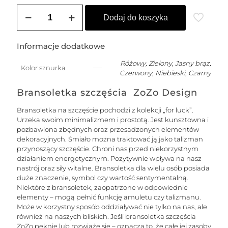
ilość
SOLE
Dodaj do koszyka
damska
bransoletka
na
Informacje dodatkowe
szczęście
na
Różowy, Zielony, Jasny brąz,
Kolor sznurka
łańcuszku
Czerwony, Niebieski, Czarny
z
nitką
Bransoletka szczęścia ZoZo Design
jedwabną
-
Bransoletka na szczęście pochodzi z kolekcji „for luck”.
złota
Urzeka swoim minimalizmem i prostotą. Jest kunsztowna i
pozbawiona zbędnych oraz przesadzonych elementów
dekoracyjnych. Śmiało można traktować ją jako talizman
przynoszący szczęście. Chroni nas przed niekorzystnym
działaniem energetycznym. Pozytywnie wpływa na nasz
nastrój oraz siły witalne. Bransoletka dla wielu osób posiada
duże znaczenie, symbol czy wartość sentymentalną.
Niektóre z bransoletek, zaopatrzone w odpowiednie
elementy – mogą pełnić funkcję amuletu czy talizmanu.
Może w korzystny sposób oddziaływać nie tylko na nas, ale
również na naszych bliskich. Jeśli bransoletka szczęścia
ZoZo pęknie lub rozwiąże się – oznacza to, że całe jej zasoby