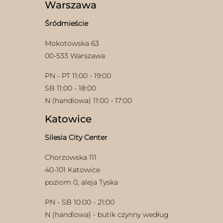
Warszawa
produktu
na
stronie
Śródmieście
produktu
Mokotowska 63
00-533 Warszawa
PN - PT 11:00 - 19:00
SB 11:00 - 18:00
N (handlowa) 11:00 - 17:00
Katowice
Silesia City Center
Chorzowska 111
40-101 Katowice
poziom 0, aleja Tyska
PN - SB 10:00 - 21:00
N (handlowa) - butik czynny według