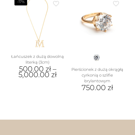
wariantów.
ma
-17%
Opcje
wiele
można
wariantów.
wybrać
Opcje
na
można
stronie
wybrać
produktu
na
stronie
produktu
Łańcuszek z dużą dowolną
literką (3cm)
500.00
zł
–
Pierścionek z dużą okrągłą
5,000.00
zł
cyrkonią o szlifie
brylantowym
Ten
750.00
zł
produkt
ma
Ten
wiele
produkt
wariantów.
ma
Opcje
wiele
można
wariantów.
wybrać
Opcje
na
można
stronie
wybrać