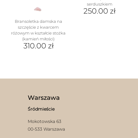
serduszkiem
250.00
zł
Bransoletka damska na
szczęście z kwarcem
różowym w kształcie stożka
(kamień miłości)
310.00
zł
Ten
produkt
ma
wiele
wariantów.
Opcje
można
wybrać
Warszawa
na
stronie
Śródmieście
produktu
Mokotowska 63
00-533 Warszawa