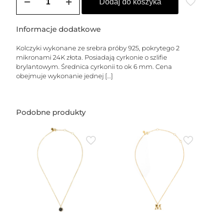
Kolczyki
Dodaj do koszyka
sztyfty
pozłacane
DIANA
Informacje dodatkowe
(6
mm)
Kolczyki wykonane ze srebra próby 925, pokrytego 2
mikronami 24K złota. Posiadają cyrkonie o szlifie
brylantowym. Średnica cyrkonii to ok 6 mm. Cena
obejmuje wykonanie jednej
[…]
Podobne produkty