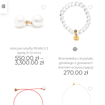
produkt
ma
ma
wiele
wiele
wariantów.
wariantów.
Opcje
Opcje
można
można
wybrać
wybrać
na
na
stronie
stronie
produktu
produktu
Kolczyki sztyfty PEARLS 3
(perły 9-10 mm)
550.00
zł
–
Bransoletka z kryształu
3,300.00
zł
górskiego z grawerem
(kamień oczyszczający)
Ten
270.00
zł
produkt
ma
wiele
wariantów.
Opcje
można
wybrać
na