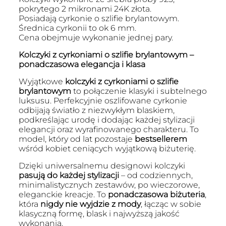
pokrytego 2 mikronami 24K złota.
Posiadają cyrkonie o szlifie brylantowym.
Średnica cyrkonii to ok 6 mm.
Cena obejmuje wykonanie jednej pary.
Kolczyki z cyrkoniami o szlifie brylantowym –
ponadczasowa elegancja i klasa
Wyjątkowe
kolczyki z cyrkoniami o szlifie
brylantowym
to połączenie klasyki i subtelnego
luksusu. Perfekcyjnie oszlifowane cyrkonie
odbijają światło z niezwykłym blaskiem,
podkreślając urodę i dodając każdej stylizacji
elegancji oraz wyrafinowanego charakteru. To
model, który od lat pozostaje
bestsellerem
wśród kobiet ceniących wyjątkową biżuterię.
Dzięki uniwersalnemu designowi kolczyki
pasują do każdej stylizacji
– od codziennych,
minimalistycznych zestawów, po wieczorowe,
eleganckie kreacje. To
ponadczasowa biżuteria
,
która
nigdy nie wyjdzie z mody
, łącząc w sobie
klasyczną formę, blask i najwyższą jakość
wykonania.