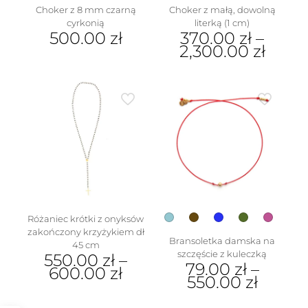
Choker z 8 mm czarną
Choker z małą, dowolną
cyrkonią
literką (1 cm)
500.00
zł
370.00
zł
–
2,300.00
zł
Ten
produkt
ma
wiele
wariantów.
Opcje
można
wybrać
na
stronie
produktu
Różaniec krótki z onyksów
zakończony krzyżykiem dł
Bransoletka damska na
45 cm
szczęście z kuleczką
550.00
zł
–
79.00
zł
–
600.00
zł
550.00
zł
Ten
Ten
produkt