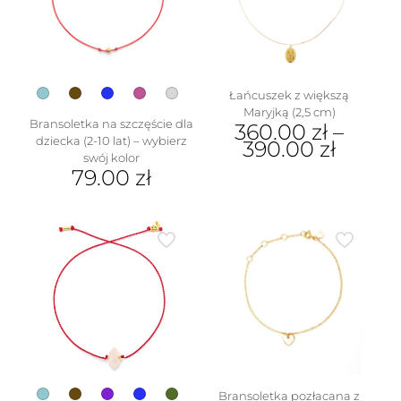
stronie
produktu
Łańcuszek z większą
Maryjką (2,5 cm)
Bransoletka na szczęście dla
360.00
zł
–
dziecka (2-10 lat) – wybierz
390.00
zł
w
swój kolor
Ten
79.00
zł
produkt
Ten
ma
produkt
wiele
ma
wariantów.
wiele
Opcje
wariantów.
można
Opcje
wybrać
można
na
wybrać
stronie
na
produktu
stronie
produktu
Bransoletka pozłacana z